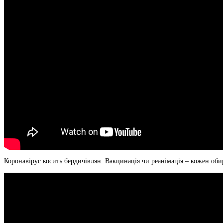
Коронавірус косить бердичівлян. Вакцинація чи реанімація – кожен оби