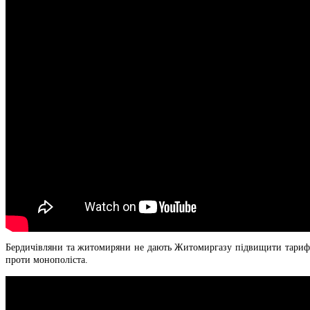
Бердичівляни та житомиряни не дають Житомиргазу підвищити тариф за
проти монополіста.