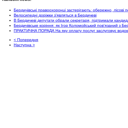
Бердичівські правоохоронці застерігають: обережно, лісові п
Велосипедні доріжки з'являться в Бердичеві
В Бердичеві депутати обрали секретаря, підтримали кандида
Бердичівське коріння: як Ігор Коломойський пов'язаний з Б
ПРАКТИЧНА ПОРАДА На яку оплату послуг заслуговує водок
< Попередня
Наступна >