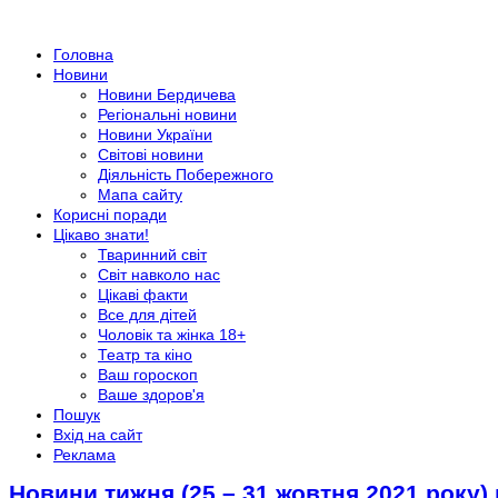
Головна
Новини
Новини Бердичева
Регіональні новини
Новини України
Світові новини
Діяльність Побережного
Мапа сайту
Корисні поради
Цікаво знати!
Тваринний світ
Світ навколо нас
Цікаві факти
Все для дітей
Чоловік та жінка 18+
Театр та кіно
Ваш гороскоп
Ваше здоров'я
Пошук
Вхід на сайт
Реклама
Новини тижня (25 – 31 жовтня 2021 року) 