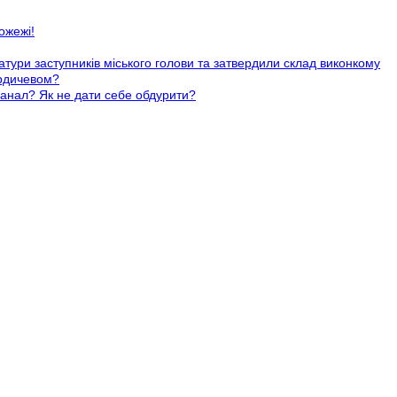
ожежі!
тури заступників міського голови та затвердили склад виконкому
ердичевом?
анал? Як не дати себе обдурити?