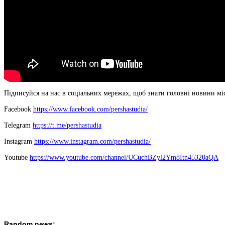
Підписуйся на нас в соціальних мережах, щоб знати головні новини міс
Facebook
https://www.facebook.com/pershastudia/
Telegram
https://t.me/pershastudia
Іnstagram
https://www.instagram.com/pershastudia/
Youtube
https://www.youtube.com/channel/UCuchBZyl2Ym8Itn45320aQA
Random news: