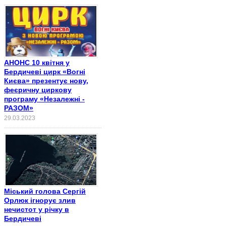
АНОНС 10 квітня у
Бердичеві цирк «Вогні
Києва» презентує нову,
феєричну циркову
програму «Незалежні -
РАЗОМ»
29.03.2023
Міський голова Сергій
Орлюк ігнорує злив
нечистот у річку в
Бердичеві