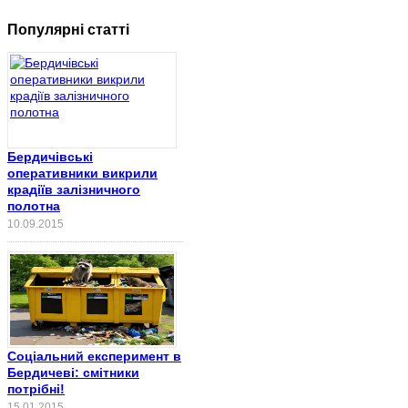
Популярні статті
Бердичівські
оперативники викрили
крадіїв залізничного
полотна
10.09.2015
Соціальний експеримент в
Бердичеві: смітники
потрібні!
15.01.2015