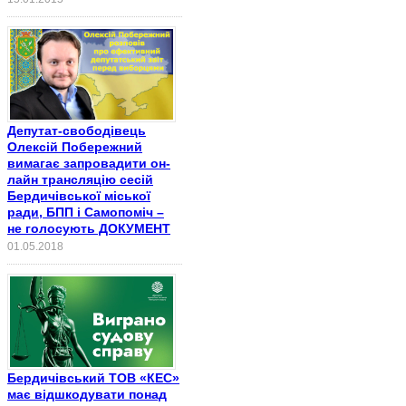
Депутат-свободівець
Олексій Побережний
вимагає запровадити он-
лайн трансляцію сесій
Бердичівської міської
ради, БПП і Самопоміч –
не голосують ДОКУМЕНТ
01.05.2018
Бердичівський ТОВ «КЕС»
має відшкодувати понад