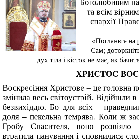
Боголюбивим па
та всім вірни
єпархії Прав
«Погляньте на 
Сам; доторкніть
дух тіла і кісток не має, як бачит
ХРИСТОС ВОС
Воскресіння Христове – це головна по
змінила весь світоустрій. Відійшли 
безвихіддю. Бо для всіх – праведни
доля – пекельна темрява. Коли ж за
Гробу Спасителя, воно розвіяло 
втратила панування і сповнилися сло