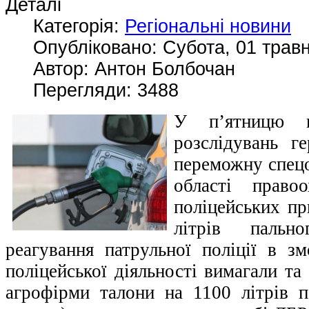
Деталі
Категорія:
Регіональні новини
Опубліковано: Субота, 01 травн
Автор: Антон Болбочан
Перегляди: 3488
У п’ятницю в
розслідувань ге
переможну спец
області право
поліцейських пр
літрів пальн
реагування патрульної поліції в зм
поліцейської діяльності вимагали та
агрофірми талони на 1100 літрів п