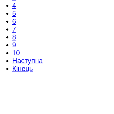
4
5
6
7
8
9
10
Наступна
Кінець