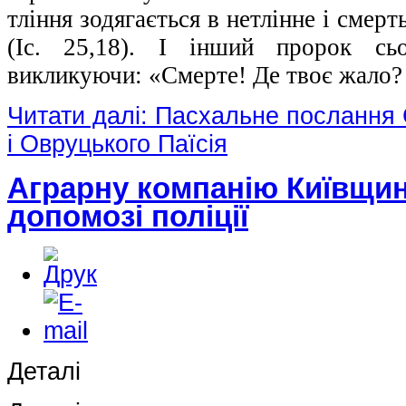
тління зодягається в нетлінне і смер
(Іс. 25,18). І інший пророк сьо
викликуючи: «Смерте! Де твоє жало?
Читати далі: Пасхальне послання
і Овруцького Паїсія
Аграрну компанію Київщи
допомозі поліції
Деталі