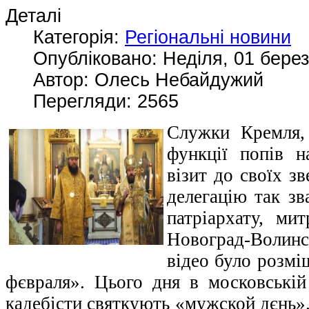
Деталі
Категорія:
Регіональні новини
Опубліковано: Неділя, 01 берез
Автор: Олесь Небайдужий
Перегляди: 2565
Служки Кремля,
функції попів 
візит до своїх з
делегацію так зв
патріархату, ми
Новоград-Волинс
відео було розм
фєвраля». Цього дня в московській 
кадебісти святкують «мужской дєнь».