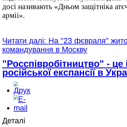
досі називають «Дньом защітніка атє
арміі».
Читати далі: На "23 фєвраля" жит
командування в Москву
"Росспівробітництво" - це
російської експансії в Укра
Деталі