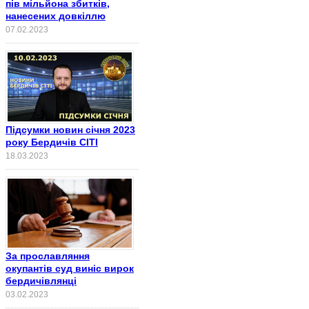
пів мільйона збитків,
нанесених довкіллю
07.02.2023
Підсумки новин січня 2023
року Бердичів СІТІ
18.03.2023
За прославляння
окупантів суд виніс вирок
бердичівлянці
03.02.2023