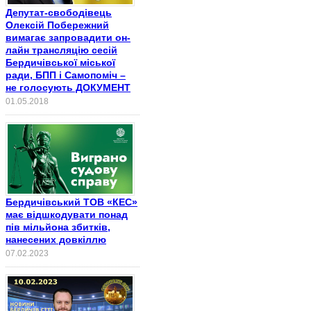
Депутат-свободівець
Олексій Побережний
вимагає запровадити он-
лайн трансляцію сесій
Бердичівської міської
ради, БПП і Самопоміч –
не голосують ДОКУМЕНТ
01.05.2018
Бердичівський ТОВ «КЕС»
має відшкодувати понад
пів мільйона збитків,
нанесених довкіллю
07.02.2023