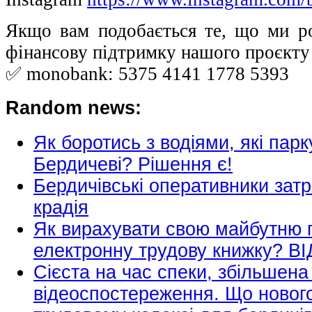
Якщо вам подобається те, що ми р
фінансову підтримку нашого проєкту
✅ monobank: 5375 4141 1778 5393
Random news:
Як боротись з водіями, які парк
Бердичеві? Рішення є!
Бердичівські оперативники зат
крадія
Як вирахувати свою майбутню п
електронну трудову книжку? В
Сієста на час спеки, збільшена
відеоспостереження. Що новог