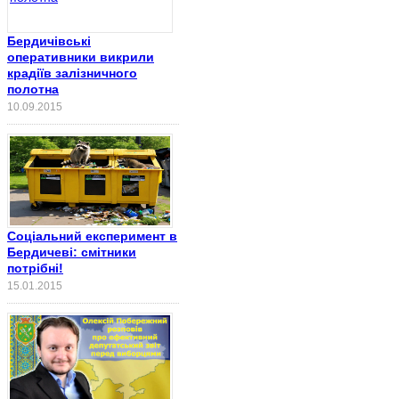
Бердичівські
оперативники викрили
крадіїв залізничного
полотна
10.09.2015
Соціальний експеримент в
Бердичеві: смітники
потрібні!
15.01.2015