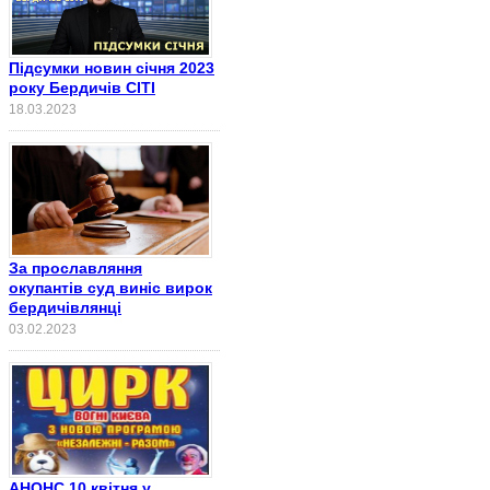
Підсумки новин січня 2023
року Бердичів СІТІ
18.03.2023
За прославляння
окупантів суд виніс вирок
бердичівлянці
03.02.2023
АНОНС 10 квітня у