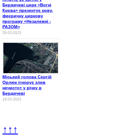
Бердичеві цирк «Вогні
Києва» презентує нову,
феєричну циркову
програму «Незалежні -
РАЗОМ»
29.03.2023
Міський голова Сергій
Орлюк ігнорує злив
нечистот у річку в
Бердичеві
18.03.2023
↑↑↑