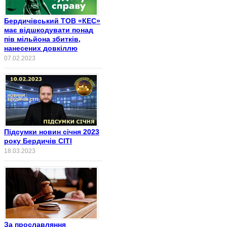
Бердичівський ТОВ «КЕС»
має відшкодувати понад
пів мільйона збитків,
нанесених довкіллю
07.02.2023
Підсумки новин січня 2023
року Бердичів СІТІ
18.03.2023
За прославляння