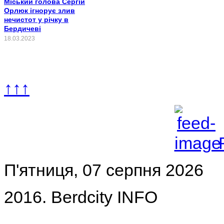
Міський голова Сергій
Орлюк ігнорує злив
нечистот у річку в
Бердичеві
18.03.2023
↑↑↑
П'ятниця, 07 серпня 2026
2016. Berdcity INFO