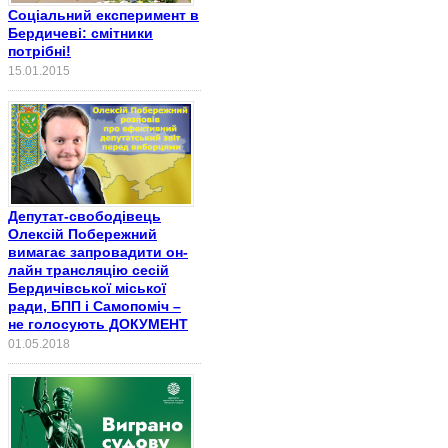
Соціальний експеримент в
Бердичеві: смітники
потрібні!
15.01.2015
Депутат-свободівець
Олексій Побережний
вимагає запровадити он-
лайн трансляцію сесій
Бердичівської міської
ради, БПП і Самопоміч –
не голосують ДОКУМЕНТ
01.05.2018