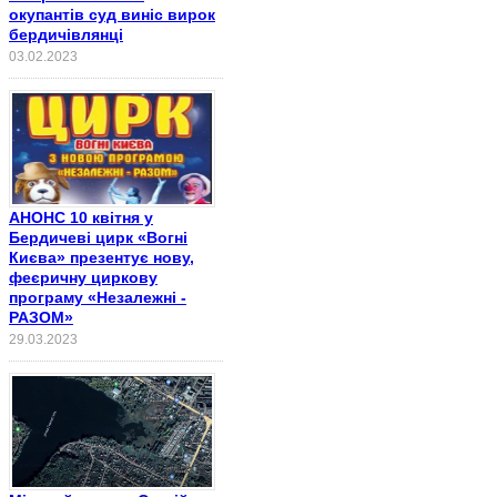
окупантів суд виніс вирок
бердичівлянці
03.02.2023
АНОНС 10 квітня у
Бердичеві цирк «Вогні
Києва» презентує нову,
феєричну циркову
програму «Незалежні -
РАЗОМ»
29.03.2023