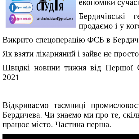
економіки сучас
Бердичівські 
продаємо і у ког
Викрито спецоперацію ФСБ в Бердич
Як взяти лікарняний і зайве не прост
Швидкі новини тижня від Першої С
2021
Відкриваємо таємниці промисловос
Бердичева. Чи знаємо ми про те, скіл
працює місто. Частина перша.