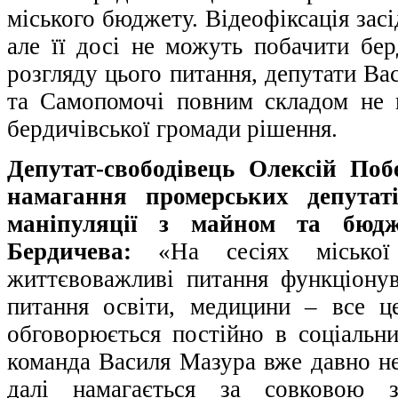
міського бюджету. Відеофіксація засі
але її досі не можуть побачити бер
розгляду цього питання, депутати В
та Самопомочі повним складом не 
бердичівської громади рішення.
Депутат-свободівець Олексій По
намагання промерських депутат
маніпуляції з майном та бюд
Бердичева:
«На сесіях міської
життєвоважливі питання функціонув
питання освіти, медицини – все ц
обговорюється постійно в соціальн
команда Василя Мазура вже давно не
далі намагається за совковою 