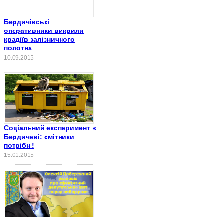
Бердичівські
оперативники викрили
крадіїв залізничного
полотна
10.09.2015
Соціальний експеримент в
Бердичеві: смітники
потрібні!
15.01.2015