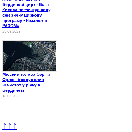
Бердичеві цирк «Вогні
Києва» презентує нову,
феєричну циркову
програму «Незалежні -
РАЗОМ»
29.03.2023
Міський голова Сергій
Орлюк ігнорує злив
нечистот у річку в
Бердичеві
18.03.2023
↑↑↑