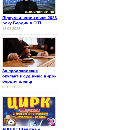
Підсумки новин січня 2023
року Бердичів СІТІ
18.03.2023
За прославляння
окупантів суд виніс вирок
бердичівлянці
03.02.2023
АНОНС 10 квітня у