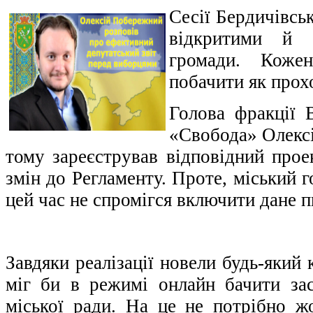
Сесії Бердичівськ
відкритими й 
громади. Коже
побачити як прохо
Голова фракції В
«Свобода» Олекс
тому зареєстрував відповідний прое
змін до Регламенту. Проте, міський 
цей час не спромігся включити дане п
Завдяки реалізації новели будь-який
міг би в режимі онлайн бачити засі
міської ради. На це не потрібно ж