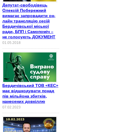
Депутат-свободівець
Олексій Побережний
вимагає запровадити он-
лайн трансляцію сесій
Бердичівської міської
ради, БПП і Самопоміч –
не голосують ДОКУМЕНТ
01.05.2018
Бердичівський ТОВ «КЕС»
має відшкодувати понад
пів мільйона збитків,
нанесених довкіллю
07.02.2023