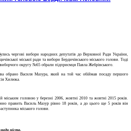
булись чергові вибори народних депутатів до Верховної Ради України,
ичівської міської ради та вибори Бердичівського міського голови. Тоді
 виборчого округу №65 обрали підприємця Павла Жебрівського.
ва обрано Василя Мазура, який на той час обіймав посаду першого
сія Хилюка.
 міським головою у березні 2006, жовтні 2010 та жовтні 2015 років.
но править Василь Мазур рівно 18 років, а до цього ще 5 років він
заступника міського голови.
омади міста.