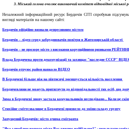
3. Міський голова очолює виконавчий комітет відповідної міської рад
Незалежний інформаційний ресурс Бердичів СІТІ спробував підсумуват
вигляді матеріалів на нашому сайті:
Бердичів офіційно визнали депресивним містом
Бердичів – лідер серед забруднювачів повітря в Житомирській області
Бердичів – не прозоре місто з високими корупційними ризиками РЕЙТИН
Влада Бердичева проти декомунізації та захищає "наследие СССР" ВІДЕ
Бердичів отруює район навколо ВІДЕО
В Бердичеві більше ніж на півтисячі зменшується кількість населення
Бердичевляни не можуть притягнути до відповідальності тих осіб, що допу
Зима в Бердичеві знову застала комунальників несподівано... Коли це скі
Стихійне сміттєзвалище в Бердичеві призвело до зміни складу грунту
Запущений Бердичів: місто очима емігранта
"Яка з проблем нашого міста Вас хвилює найбільше?" - результати соціо