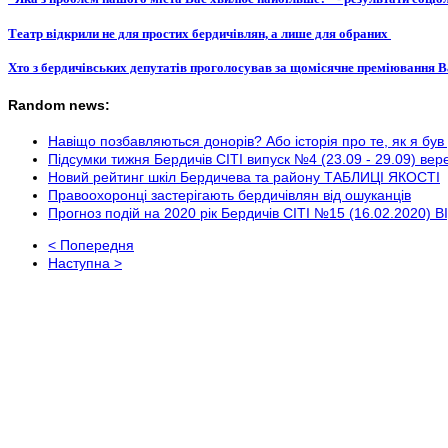
Театр відкрили не для простих бердичівлян, а лише для обраних
Хто з бердичівських депутатів проголосував за щомісячне преміюванн
Random news:
Навіщо позбавляються донорів? Або історія про те, як я бу
Підсумки тижня Бердичів СІТІ випуск №4 (23.09 - 29.09) вер
Новий рейтинг шкіл Бердичева та району ТАБЛИЦІ ЯКОСТІ
Правоохоронці застерігають бердичівлян від ошуканців
Прогноз подій на 2020 рік Бердичів СІТІ №15 (16.02.2020) 
< Попередня
Наступна >