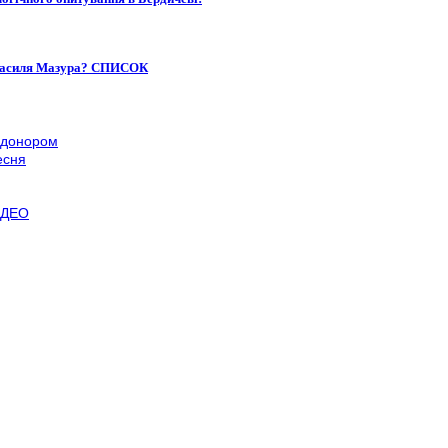
я Василя Мазура? СПИСОК
в донором
есня
ВІДЕО