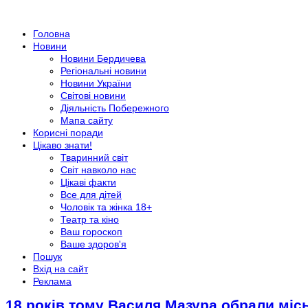
Головна
Новини
Новини Бердичева
Регіональні новини
Новини України
Світові новини
Діяльність Побережного
Мапа сайту
Корисні поради
Цікаво знати!
Тваринний світ
Світ навколо нас
Цікаві факти
Все для дітей
Чоловік та жінка 18+
Театр та кіно
Ваш гороскоп
Ваше здоров'я
Пошук
Вхід на сайт
Реклама
18 років тому Василя Мазура обрали мі