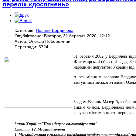
перелік «досягнень»
Категорія:
Новини Бердичева
Опубліковано: Вівторок, 31 березня 2020, 12:12
Автор: Олексій Побережний
Перегляди: 6724
31 березня 2002 у Бердичеві від
Житомирської обласної ради, Берд
народним депутатом України від
А ось міським головою Бердиче
заступника міського голови Олек
Згодом Василь Мазур був обраний
Таким чином, Бердичевом незмін
керував містом в якості першого 
Закон України "Про місцеве самоврядування"
Стаття 12. Міський голова
1. Міський голова є головною посадовою особою територіальної гр