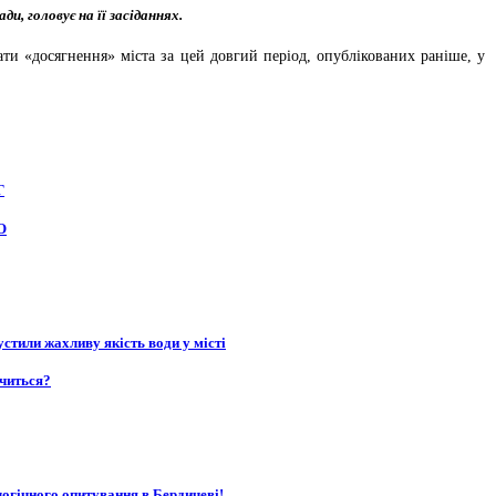
и, головує на її засіданнях.
и «досягнення» міста за цей довгий період, опублікованих раніше, у
Г
О
стили жахливу якість води у місті
нчиться?
логічного опитування в Бердичеві!