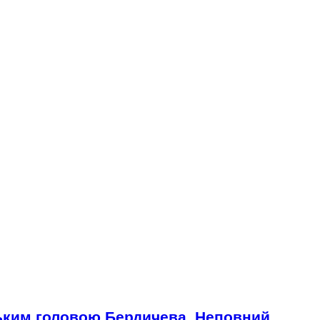
ським головою Бердичева. Неповний