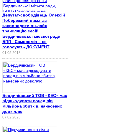
Депутат-свободівець Олексій
Побережний вимагає
запровадити он-лайн
трансляцію сесій
Бердичівської міської ради,
БПП і Самопоміч – не
голосують ДОКУМЕНТ
01.05.2018
Бердичівський ТОВ «КЕС» має
відшкодувати понад пів
мільйона збитків, нанесених
довкіллю
07.02.2023