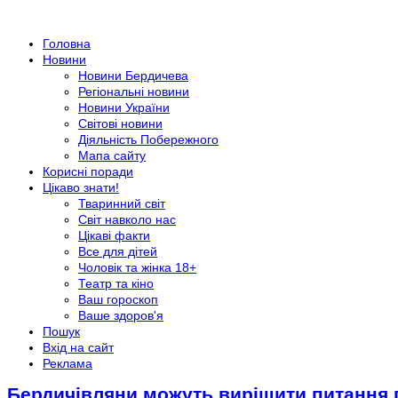
Головна
Новини
Новини Бердичева
Регіональні новини
Новини України
Світові новини
Діяльність Побережного
Мапа сайту
Корисні поради
Цікаво знати!
Тваринний світ
Світ навколо нас
Цікаві факти
Все для дітей
Чоловік та жінка 18+
Театр та кіно
Ваш гороскоп
Ваше здоров'я
Пошук
Вхід на сайт
Реклама
Бердичівляни можуть вирішити питання п