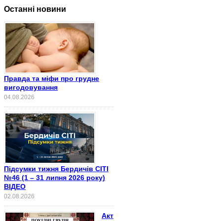
Останні новини
Правда та міфи про грудне
вигодовування
04.08.2026
Підсумки тижня Бердичів СІТІ
№46 (1 – 31 липня 2026 року)
ВІДЕО
02.08.2026
Акт