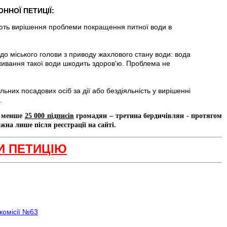
ННОЇ ПЕТИЦІЇ:
ують вирішення проблеми покращення питної води в
до міського голови з приводу жахлового стану води: вода
живання такої води шкодить здоров'ю. Проблема не
льних посадових осіб за дії або бездіяльність у вирішенні
.
е менше
25 000 підписів
громадян – третина бердичівлян - протягом
жна лише після реєстрації на сайті.
И ПЕТИЦІЮ
комісії №63