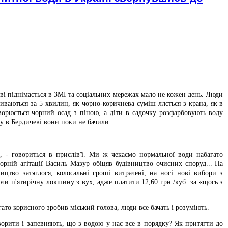
ві піднімається в ЗМІ та соціальних мережах мало не кожен день. Люди
биваються за 5 хвилин, як чорно-коричнева суміш ллється з крана, як в
орюється чорний осад з піною, а діти в садочку розфарбовують воду
у в Бердичеві вони поки не бачили.
, - говориться в прислів'ї. Ми ж чекаємо нормальної води набагато
орній агітації Василь Мазур обіцяв будівництво очисних споруд... На
ництво затяглося, колосальні гроші витрачені, на носі нові вибори з
и п'ятирічну локшину з вух, адже платити 12,60 грн./куб. за «щось з
агато корисного зробив міський голова, люди все бачать і розуміють.
ворити і запевняють, що з водою у нас все в порядку? Як притягти до