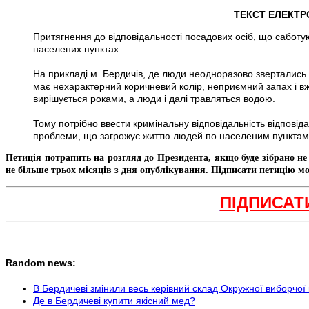
ТЕКСТ ЕЛЕКТРО
Притягнення до відповідальності посадових осіб, що сабот
населених пунктах.
На прикладі м. Бердичів, де люди неодноразово звертались 
має нехарактерний коричневий колір, неприємний запах і в
вирішується роками, а люди і далі травляться водою.
Тому потрібно ввести кримінальну відповідальність відповіда
проблеми, що загрожує життю людей по населеним пунктам
Петиція потрапить на розгляд до Президента, якщо буде зібрано н
не більше трьох місяців з дня опублікування. Підписати петицію мо
ПІДПИСАТ
Random news:
В Бердичеві змінили весь керівний склад Окружної виборчої 
Де в Бердичеві купити якісний мед?