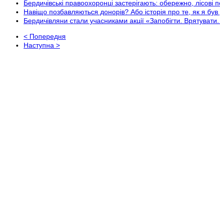
Бердичівські правоохоронці застерігають: обережно, лісові п
Навіщо позбавляються донорів? Або історія про те, як я бу
Бердичівляни стали учасниками акції «Запобігти. Врятувати
< Попередня
Наступна >