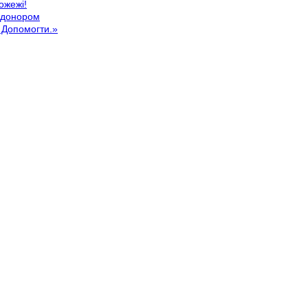
ожежі!
в донором
. Допомогти.»