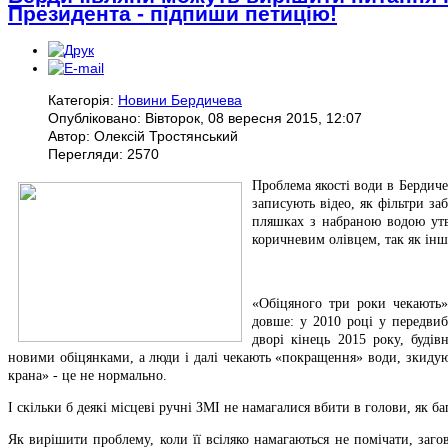
Президента - підпиши петицію!
Категорія:
Новини Бердичева
Опубліковано: Вівторок, 08 вересня 2015, 12:07
Автор: Олексій Тростянський
Перегляди: 2570
Проблема якості води в Бердиче
записують відео, як фільтри за
пляшках з набраною водою утв
коричневим олівцем, так як інш
«Обіцяного три роки чекають»
довше: у 2010 році у передвиб
дворі кінець 2015 року, будів
новими обіцянками, а люди і далі чекають «покращення» води, зкидуюч
крана» - це не нормально.
І скільки б деякі місцеві ручні ЗМІ не намагалися вбити в голови, як б
Як вирішити проблему, коли її всіляко намагаються не помічати, заго