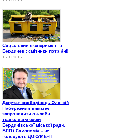
Соціальний експеримент в
Бердичеві: смітники потрібні!
15.01.2015
Депутат-свободівець Олексій
Побережний вимагає
запровадити он-лайн
трансляцію сесій
Бердичівської міської ради,
БПП і Самопоміч – не
голосують ДОКУМЕНТ