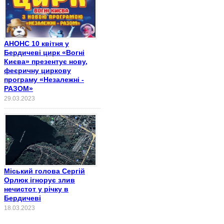
АНОНС 10 квітня у
Бердичеві цирк «Вогні
Києва» презентує нову,
феєричну циркову
програму «Незалежні -
РАЗОМ»
29.03.2023
Міський голова Сергій
Орлюк ігнорує злив
нечистот у річку в
Бердичеві
18.03.2023