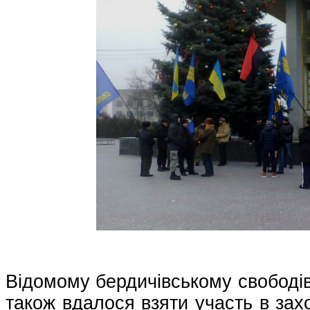
Відомому бердичівському свободі
також вдалося взяти участь в зах