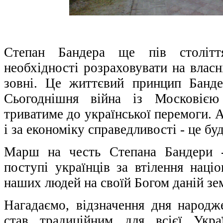
Степан Бандера ще пів століт
необхідності розраховувати на власн
зовні. Це життєвий принцип Банд
Сьогоднішня війна із Московією
триватиме до української перемоги. 
і за економіку справедливості - це бу
Марш на честь Степана Бандери -
поступі українців за втілення націо
наших людей на своїй Богом даній зе
Нагадаємо, відзначення дня народ
став традиційним для всієї Укр