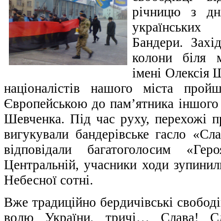
річницю з дн
українських
Бандери. Захі
колони біля 
імені Олексія 
націоналістів нашого міста прой
Європейською до пам’ятника іншого 
Шевченка. Під час руху, перехожі п
вигукували бандерівське гасло «Сла
відповідали багатоголосим «Ге
Центральній, учасники ходи зупинил
Небесної сотні.
Вже традиційно бердичівські свободі
волю України, тричі… Слава! Сл