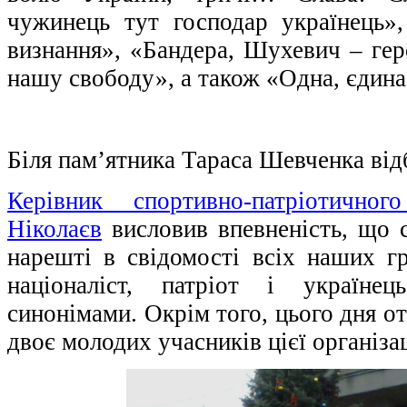
чужинець тут господар українець
визнання», «Бандера, Шухевич – гер
нашу свободу», а також «Одна, єдина
Біля пам’ятника Тараса Шевченка відб
Керівник спортивно-патріотичн
Ніколаєв
висловив впевненість, що с
нарешті в свідомості всіх наших гр
націоналіст, патріот і українец
синонімами. Окрім того, цього дня о
двоє молодих учасників цієї організац