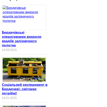
Бердичівські
оперативники викрили
крадіїв залізничного
полотна
10.09.2015
Соціальний експеримент в
Бердичеві: смітники
потрібні!
15.01.2015