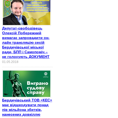
Депутат-свободівець
Олексій Побережний
вимагає запровадити он-
лайн трансляцію сесій
Бердичівської міської
ради, БПП і Самопоміч –
не голосують ДОКУМЕНТ
01.05.2018
Бердичівський ТОВ «КЕС»
має відшкодувати понад
пів мільйона збитків,
нанесених довкіллю