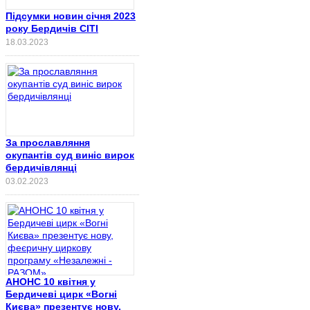
Підсумки новин січня 2023
року Бердичів СІТІ
18.03.2023
За прославляння
окупантів суд виніс вирок
бердичівлянці
03.02.2023
АНОНС 10 квітня у
Бердичеві цирк «Вогні
Києва» презентує нову,