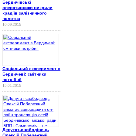
Бердичівські
оперативники викрили
крадіїв залізничного
полотна
10.09.2015
Соціальний експеримент в
Бердичеві: смітники
потрібні!
15.01.2015
Депутат-свободівець
Олексій Побережний