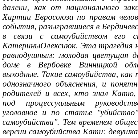
далеки, как от национального за
Хартии Евросоюза по правам челов
события, разыгравшиеся в Бердичев
в связи с самоубийством его ст
КатериныОлексиюк. Эта трагедия 
равнодушным: молодая цветущая де
доме в Вербовке Винницкой обл
выходные. Такие самоубийства, как 
однозначного объяснения, и понят
родителей и всех, кто знал Катю,
под процессуальным руководст
уголовное и по статье "убийство"
самоубийства". Тем временем обще
версии самоубийства Кати: девушк