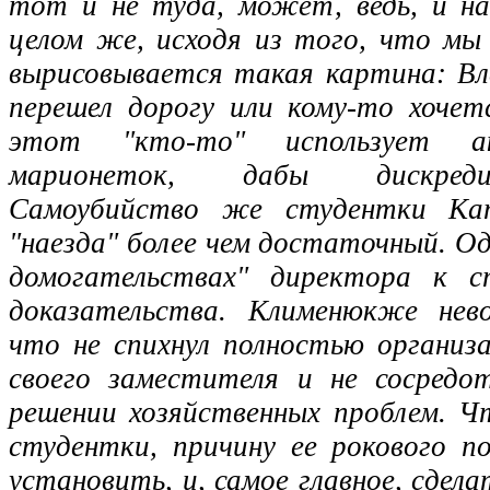
тот и не туда, может, ведь, и н
целом же, исходя из того, что мы
вырисовывается такая картина: В
перешел дорогу или кому-то хочет
этот "кто-то" использует а
марионеток, дабы дискреди
Самоубийство же студентки Ка
"наезда" более чем достаточный. Од
домогательствах" директора к с
доказательства. Клименюкже нево
что не спихнул полностью организ
своего заместителя и не сосредо
решении хозяйственных проблем. Ч
студентки, причину ее рокового п
установить, и, самое главное, сдел