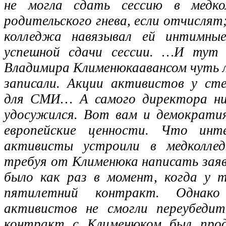
не могла сдать сессию в медко
родительского гнева, если отчислят
колледжа навязывал ей интимные
успешной сдачи сессии. …И тут 
Владимира Клименюкаавансом чуть ли
записали. Акции активистов у сте
для СМИ… А самого директора ни
удосужился. Вот вам и демократия
европейские ценности. Что инте
активисты устроили в медколле
требуя от Клименюка написать заяв
было как раз в момент, когда у т
пятилетний контракт. Однак
активистов не смогли переубеди
контракт с Клименюком был прод