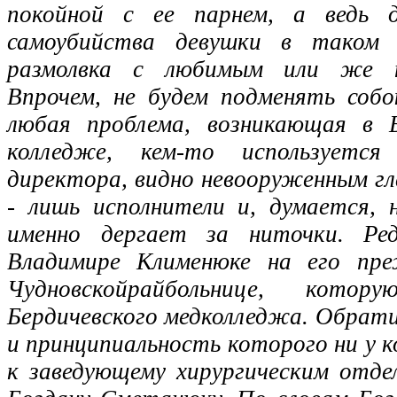
покойной с ее парнем, а ведь д
самоубийства девушки в таком
размолвка с любимым или же н
Впрочем, не будем подменять соб
любая проблема, возникающая в Б
колледже, кем-то используетс
директора, видно невооруженным г
- лишь исполнители и, думается, 
именно дергает за ниточки. Ред
Владимире Клименюке на его пр
Чудновскойрайбольнице, кото
Бердичевского медколледжа. Обратил
и принципиальность которого ни у к
к заведующему хирургическим отде