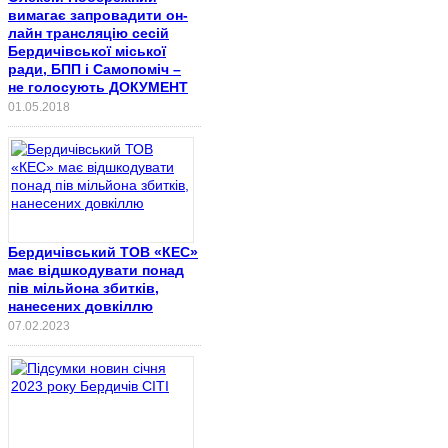
вимагає запровадити он-
лайн трансляцію сесій
Бердичівської міської
ради, БПП і Самопоміч –
не голосують ДОКУМЕНТ
01.05.2018
Бердичівський ТОВ «КЕС»
має відшкодувати понад
пів мільйона збитків,
нанесених довкіллю
07.02.2023