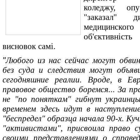
коледжу, опу
"заказал" д
медицинско
об'єктивніст
висновок самі.
"
Любого из нас сейчас могут обвин
без суда и следствия могут объяв
сегодняшние реалии. Вроде, в Евр
правовое общество боремся... За пр
не "по поняткам" гибнут украинц
временем здесь идут в наступлени
"беспредел" образца начала 90-х. Ку
"активистами", присвоила право 
своими представлениями о справе