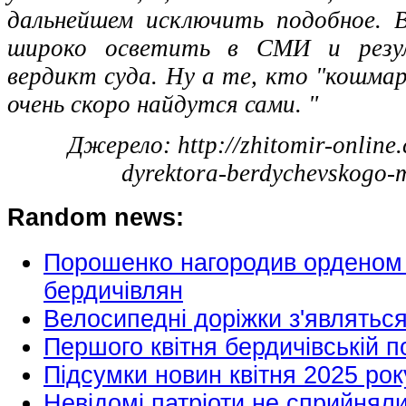
дальнейшем исключить подобное. 
широко осветить в СМИ и резул
вердикт суда. Ну а те, кто "кошма
очень скоро найдутся сами. "
Джерело:
http://zhitomir-onlin
dyrektora-berdychevskogo-
Random news:
Порошенко нагородив орденом “
бердичівлян
Велосипедні доріжки з'являться
Першого квітня бердичівській по
Підсумки новин квітня 2025 рок
Невідомі патріоти не сприйнял