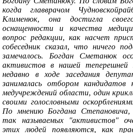
Богдану Сметанюку. По словам Бог
когда главврачом Чудновскойра
Клименюк, она достигла своег
оснащенности и качества медици
вопрос редакции, как насчет прис
собеседник сказал, что ничего по
замечалось. Богдан Сметанюк ос
активистов в нашей теперешней 
недавно в ходе заседания депута
занималась отбором кандидатов 
медучреждений области, один крикл
своими голословными оскорблениям
По мнению Богдана Степановича, 
так называемых "активистов" оче
этих людей появляются, как пра