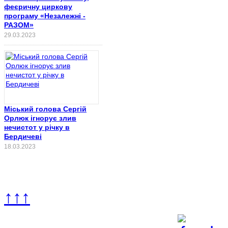
феєричну циркову
програму «Незалежні -
РАЗОМ»
29.03.2023
Міський голова Сергій
Орлюк ігнорує злив
нечистот у річку в
Бердичеві
18.03.2023
↑↑↑