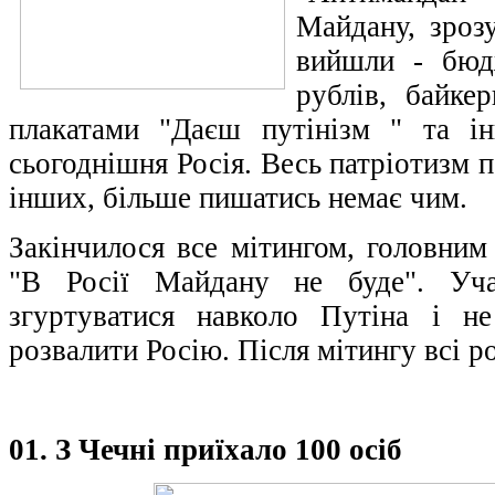
Майдану, зроз
вийшли - бюд
рублів, байке
плакатами "Даєш путінізм " та і
сьогоднішня Росія. Весь патріотизм 
інших, більше пишатись немає чим.
Закінчилося все мітингом, головним
"В Росії Майдану не буде". Уча
згуртуватися навколо Путіна і н
розвалити Росію. Після мітингу всі р
01. З Чечні приїхало 100 осіб