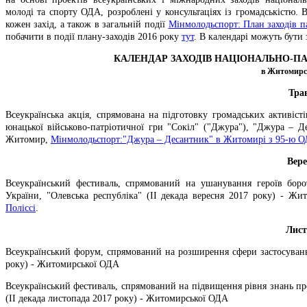
молоді та спорту ОДА, розроблені у консультаціях із громадськістю. В
кожен захід, а також в загальній події
Мінмолодьспорт: План заходів п
побачити в події плану-заходів 2016 року
тут
. В календарі можуть бути 
КАЛЕНДАР ЗАХОДІВ НАЦІОНАЛЬНО-ПАТ
в Житомирсь
Тра
Всеукраїнська акція, спрямована на підготовку громадських активістів
юнацької військово-патріотичної гри "Сокіл" ("Джура"), "Джура – Де
Житомир,
Мінмолодьспорт:"Джура – Десантник" в Житомирі з 95-ю 
Вере
Всеукраїнський фестиваль, спрямований на ушанування героїв бороть
України, "Олевська республіка" (II декада вересня 2017 року) - Ж
Поліссі
.
Лист
Всеукраїнський форум, спрямований на розширення сфери застосування
року) - Житомирської ОДА
Всеукраїнський фестиваль, спрямований на підвищення рівня знань про
(II декада листопада 2017 року) - Житомирської ОДА