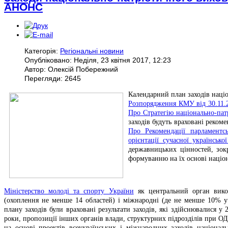
АНОНС
Категорія:
Регіональні новини
Опубліковано: Неділя, 23 квітня 2017, 12:23
Автор: Олексій Побережний
Перегляди: 2645
Календарний план заходів наці
Розпорядження КМУ від 30.11.
Про Стратегію національно-пат
заходів будуть враховані реком
Про Рекомендації парламентс
орієнтації сучасної українсько
державницьких цінностей, зокр
формуванню на їх основі націон
Мiнiстерство молоді та спорту України
як центральний орган викон
(охоплення не менше 14 областей) і міжнародні (де не менше 10% у
плану заходів були враховані результати заходів, які здійснювалися у 
роки, пропозиції інших органів влади, структурних підрозділів при О
на основі проектів всеукраїнських і міжнародних заходів національ