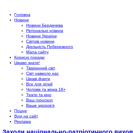
Головна
Новини
Новини Бердичева
Регіональні новини
Новини України
Світові новини
Діяльність Побережного
Мапа сайту
Корисні поради
Цікаво знати!
Тваринний світ
Світ навколо нас
Цікаві факти
Все для дітей
Чоловік та жінка 18+
Театр та кіно
Ваш гороскоп
Ваше здоров'я
Пошук
Вхід на сайт
Реклама
Заходи національно-патріотичного вихов