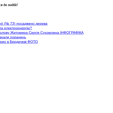
я до подій!
онії (№ 73) посаджено дерева
 та електроенергію?
го голову Житомира Сергія Сухомлина ІНФОГРАФІКА
азнали поранень
каємо в Бердичеві ФОТО