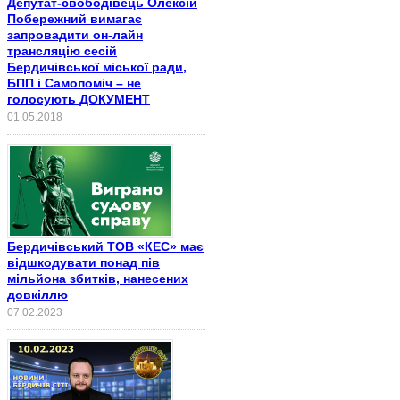
Депутат-свободівець Олексій
Побережний вимагає
запровадити он-лайн
трансляцію сесій
Бердичівської міської ради,
БПП і Самопоміч – не
голосують ДОКУМЕНТ
01.05.2018
Бердичівський ТОВ «КЕС» має
відшкодувати понад пів
мільйона збитків, нанесених
довкіллю
07.02.2023