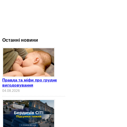
Останні новини
Правда та міфи про грудне
вигодовування
04.08.2026