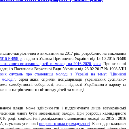
онально-патріотичного виховання на 2017 рік, розроблено на виконання
2016 №898-р
, згідно з Указом Президента України від 13.10.2015 №580
ріотичного виховання дітей та молоді на 2016-2020 роки
. При втіленні
ендації з Постанови Верховної Ради України від 23.02.2017 № 1908-VIII
ьких слухань про становище молоді в Україні на тему: "Ціннісні
ї молоді"
, серед яких: сприяти популяризації українських суспільно-
ема самобутності, соборності, волі і гідності Українського народу та
ально-патріотичного світогляду дітей та молоді.
авчої влади може здійснювати і підтримувати лише всеукраїнські
часників мають бути іноземцями) заходи. При розробці календарного
2016 році, соціологічні дослідження становлення молоді за 2015 і 2016
ДА, наукових установ і
широкого кола громадськості
. Календар складався
но-патріотичного виховання, які пропонували структурні підрозділи