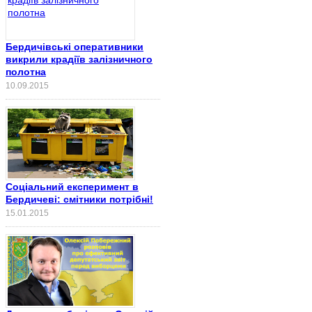
Бердичівські оперативники
викрили крадіїв залізничного
полотна
10.09.2015
Соціальний експеримент в
Бердичеві: смітники потрібні!
15.01.2015