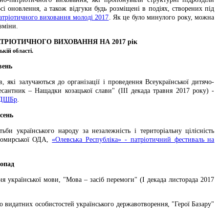
сі оновлення, а також відгуки будь розміщені в подіях, створених під
атріотичного виховання молоді 2017
. Як це було минулого року, можна
зміни.
РІОТИЧНОГО ВИХОВАННЯ НА 2017 рік
кій області.
вень
, які залучаються до організації і проведення Всеукраїнської дитячо-
сантник – Нащадки козацької слави" (ІІІ декада травня 2017 року) -
ОДШБр
.
сень
би українського народу за незалежність і територіальну цілісність
итомирської ОДА,
«Олевська Республіка» - патріотичний фестиваль на
опад
 української мови, "Мова – засіб перемоги" (І декада листорада 2017
 видатних особистостей українського державотворення, "Герої Базару"