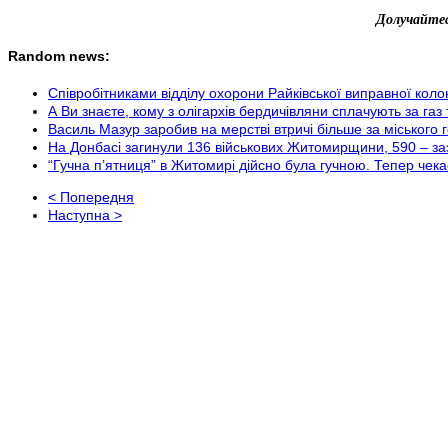
Долучайтес
Random news:
Співробітниками відділу охорони Райківської виправної кол
А Ви знаєте, кому з олігархів бердичівляни сплачують за газ
Василь Мазур заробив на мерстві втричі більше за місько
На Донбасі загинули 136 військових Житомирщини, 590 – з
“Гучна п’ятниця” в Житомирі дійсно була гучною. Тепер че
< Попередня
Наступна >