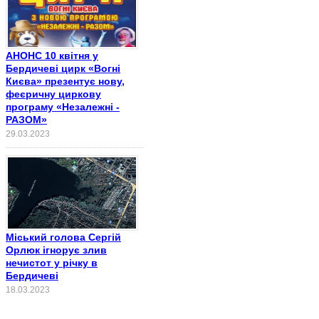
АНОНС 10 квітня у
Бердичеві цирк «Вогні
Києва» презентує нову,
феєричну циркову
програму «Незалежні -
РАЗОМ»
29.03.2023
Міський голова Сергій
Орлюк ігнорує злив
нечистот у річку в
Бердичеві
18.03.2023