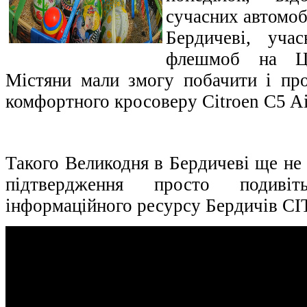
сучасних автомобі
Бердичеві, уча
флешмоб на Це
Містяни мали змогу побачити і про
комфортного кросоверу Citroen C5 Ai
Такого Великодня в Бердичеві ще не 
підтвердження просто подивіт
інформаційного ресурсу Бердичів СІТ