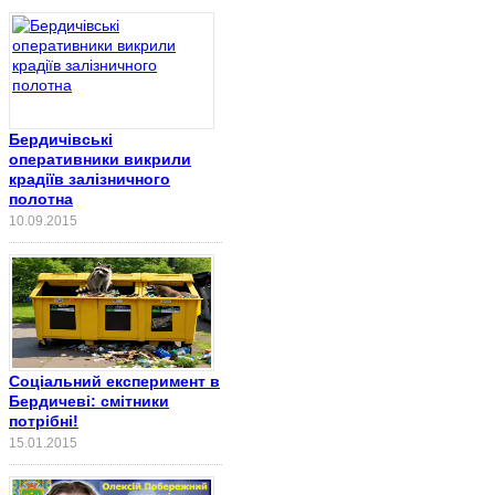
Бердичівські
оперативники викрили
крадіїв залізничного
полотна
10.09.2015
Соціальний експеримент в
Бердичеві: смітники
потрібні!
15.01.2015