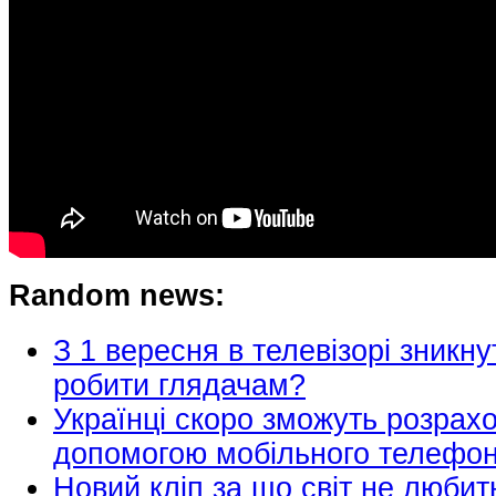
Random news:
З 1 вересня в телевізорі зникн
робити глядачам?
Українці скоро зможуть розрахо
допомогою мобільного телефо
Новий кліп за що світ не любит