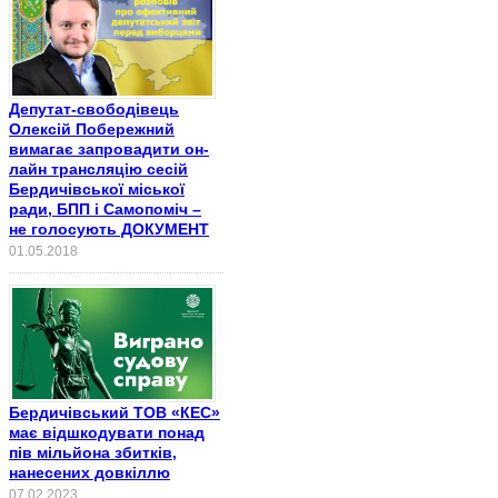
Депутат-свободівець
Олексій Побережний
вимагає запровадити он-
лайн трансляцію сесій
Бердичівської міської
ради, БПП і Самопоміч –
не голосують ДОКУМЕНТ
01.05.2018
Бердичівський ТОВ «КЕС»
має відшкодувати понад
пів мільйона збитків,
нанесених довкіллю
07.02.2023