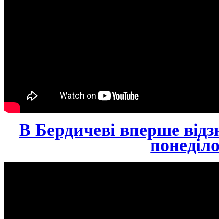
В Бердичеві вперше від
понеділ