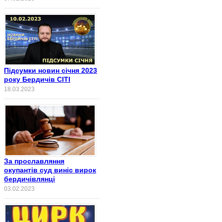
Підсумки новин січня 2023
року Бердичів СІТІ
18.03.2023
За прославляння
окупантів суд виніс вирок
бердичівлянці
03.02.2023