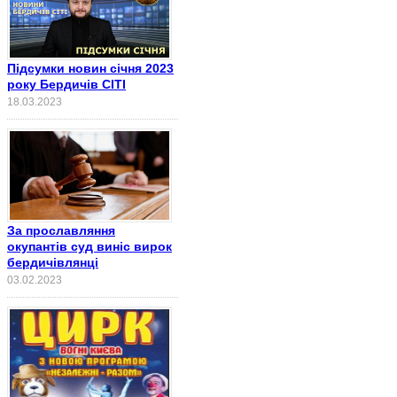
Підсумки новин січня 2023
року Бердичів СІТІ
18.03.2023
За прославляння
окупантів суд виніс вирок
бердичівлянці
03.02.2023