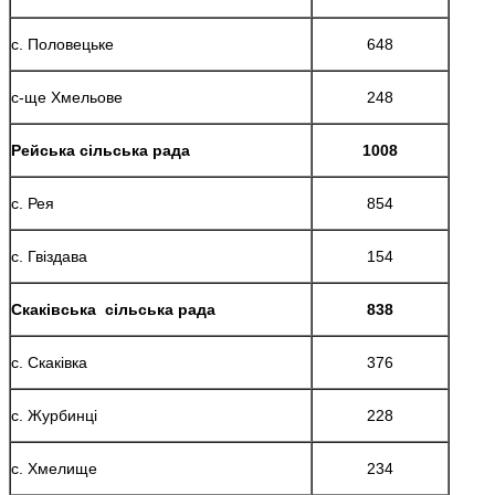
с. Половецьке
648
с-ще Хмельове
248
Рейська сільська рада
1008
с. Рея
854
с. Гвіздава
154
Скаківська сільська рада
838
с. Скаківка
376
с. Журбинці
228
с. Хмелище
234