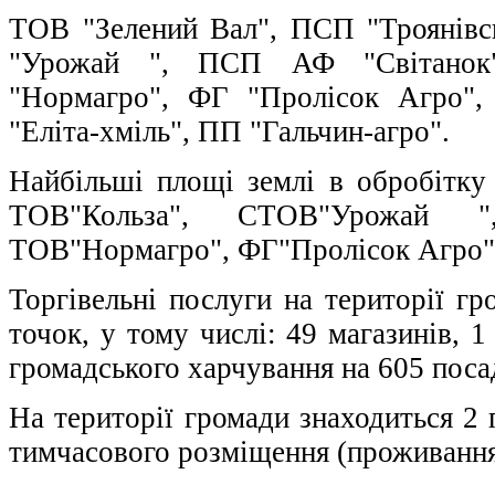
ТОВ "Зелений Вал", ПСП "Троянівс
"Урожай ", ПСП АФ "Світанок
"Нормагро", ФГ "Пролісок Агро"
"Еліта-хміль", ПП "Гальчин-агро".
Найбільші площі землі в обробітк
ТОВ"Кольза", СТОВ"Урожай 
ТОВ"Нормагро", ФГ"Пролісок Агро",
Торгівельні послуги на території г
точок, у тому числі: 49 магазинів, 
громадського харчування на 605 поса
На території громади знаходиться 2 
тимчасового розміщення (проживання