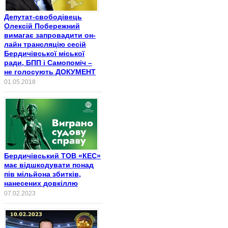
Депутат-свободівець
Олексій Побережний
вимагає запровадити он-
лайн трансляцію сесій
Бердичівської міської
ради, БПП і Самопоміч –
не голосують ДОКУМЕНТ
01.05.2018
Бердичівський ТОВ «КЕС»
має відшкодувати понад
пів мільйона збитків,
нанесених довкіллю
07.02.2023