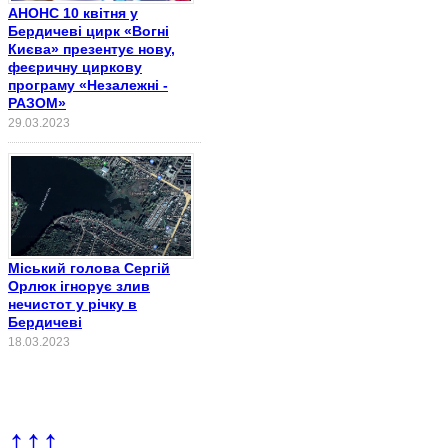
АНОНС 10 квітня у
Бердичеві цирк «Вогні
Києва» презентує нову,
феєричну циркову
програму «Незалежні -
РАЗОМ»
29.03.2023
Міський голова Сергій
Орлюк ігнорує злив
нечистот у річку в
Бердичеві
18.03.2023
↑↑↑