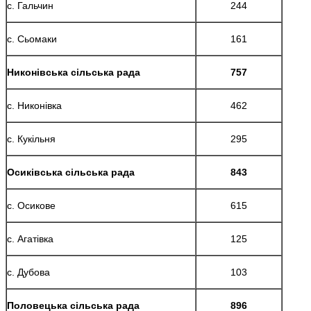
с. Гальчин
244
с. Сьомаки
161
Никонівська сільська рада
757
с. Никонівка
462
с. Кукільня
295
Осиківська сільська рада
843
с. Осикове
615
с. Агатівка
125
с. Дубова
103
Половецька сільська рада
896