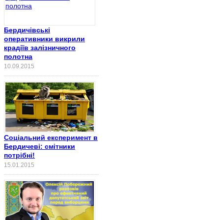
Бердичівські
оперативники викрили
крадіїв залізничного
полотна
10.09.2015
Соціальний експеримент в
Бердичеві: смітники
потрібні!
15.01.2015