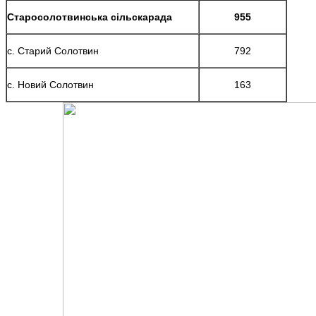
Старосолотвинська сільскарада
955
с. Старий Солотвин
792
с. Новий Солотвин
163