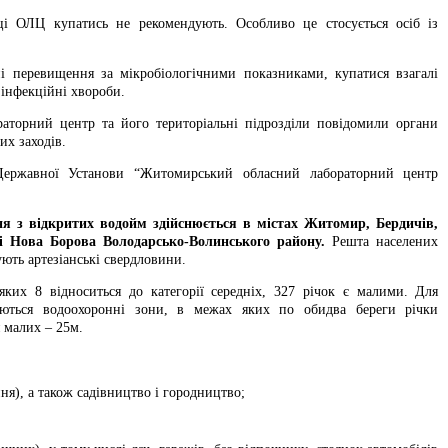
ці ОЛЦ купатись не рекомендують. Особливо це стосується осіб із
ні перевищення за мікробіологічними показниками, купатися взагалі
 інфекційні хвороби.
аторний центр та його територіальні підрозділи повідомили органи
их заходів.
Державної Установи “Житомирський обласний лабораторний центр
я з відкритих водойм здійснюється в містах Житомир, Бердичів,
 Нова Борова Володарсько-Волинського району.
Решта населених
ують артезіанські свердловини.
их 8 відноситься до категорії середніх, 327 річок є малими. Для
юються водоохоронні зони, в межах яких по обидва береги річки
 малих – 25м.
ня), а також садівництво і городництво;