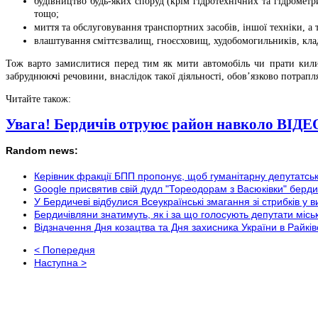
будівництво будь-яких споруд (крім гідротехнічних та гідрометр
тощо;
миття та обслуговування транспортних засобів, іншої техніки, а
влаштування сміттєзвалищ, гноєсховищ, худобомогильників, кла
Тож варто замислитися перед тим як мити автомобіль чи прати кили
забруднюючі речовини, внаслідок такої діяльності, обов’язково потрапл
Читайте також:
Увага! Бердичів отруює район навколо ВІДЕ
Random news:
Керівник фракції БПП пропонує, щоб гуманітарну депутатськ
Google присвятив свій дудл "Тореодорам з Васюківки" берд
У Бердичеві відбулися Всеукраїнські змагання зі стрибків у 
Бердичівляни знатимуть, як і за що голосують депутати мі
Відзначення Дня козацтва та Дня захисника України в Райків
< Попередня
Наступна >