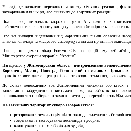
У воді, де виявлено перевищення вмісту хімічних речовин, фахів
захворюваннями шкіри, або схильних до алергічних реакцій.
Вказана вода не додасть здоров’я людині. А у воді, в якій виявле
небезпечно, так як в даному випадку є висока ймовірність захворіти на
Про всі випадки відхилення від нормативних рівнів обласний лабор
виконавчої влади та місцевого самоврядування для прийняття відповідн
Про це повідомляє лікар Ковтун С.В. на офіційному веб-сайті 
Міністерства охорони здоров’я України”.
Нагадаємо,
у Житомирській області централізоване водопостачанн
Коростень, Малин, Новоград-Волинський та селищах Іршанськ і
пунктів в якості джерел централізованого водо-постачання, використов
До складу поверхневих вод Житомирщини належить 335 річок, з як
запобігання забруднення і виснаження водних об’єктів встановл
встановлюються прибережно-захисні смуги: для середніх річок 50м, для
На зазначених територіях суворо забороняється
:
розорювання земель (крім підготовки для залуження або заліснен
зберігання та застосування пестицидів і добрив;
влаштування літніх таборів для худоби;