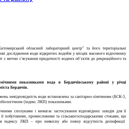
итомирський обласний лабораторний центр” та його територіальні
ові дослідження води відкритих водойм у місцях масового відпочинку
і з метою з’ясування придатності водних об’єктів до рекреаційного та
хімічними показниками вода в Бердичівському районі у річці
міста Бердичів.
жень невідповідність води встановлена за санітарно-хімічними (БСК-5,
обіологічним (індекс ЛКП) показниками.
чними сполуками і вимагає застосування відповідних заходів для її
я її побутовими, промисловими та сільськогосподарськими стоками, що
 індексу ЛКП – про неякісну або повну відсутність дезінфекції