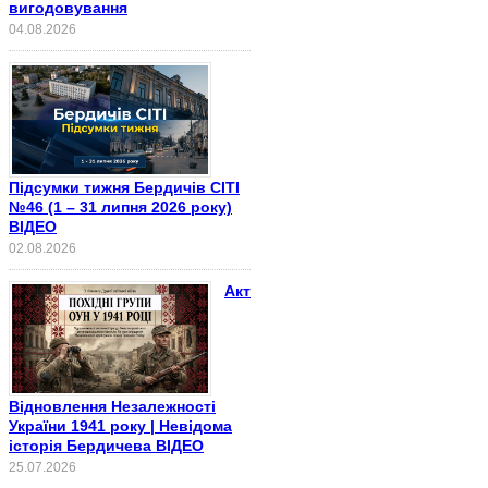
вигодовування
04.08.2026
Підсумки тижня Бердичів СІТІ
№46 (1 – 31 липня 2026 року)
ВІДЕО
02.08.2026
Акт
Відновлення Незалежності
України 1941 року | Невідома
історія Бердичева ВІДЕО
25.07.2026