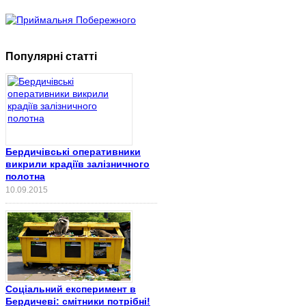
Популярні статті
Бердичівські оперативники
викрили крадіїв залізничного
полотна
10.09.2015
Соціальний експеримент в
Бердичеві: смітники потрібні!