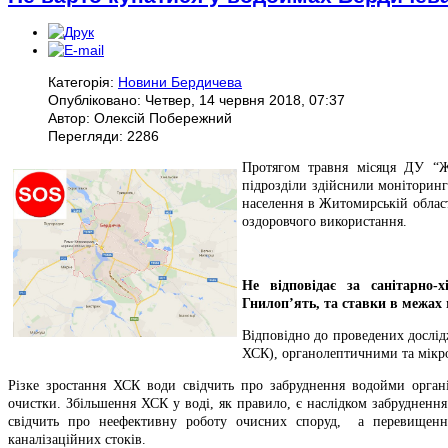
Категорія:
Новини Бердичева
Опубліковано: Четвер, 14 червня 2018, 07:37
Автор: Олексій Побережний
Перегляди: 2286
Протягом травня місяця ДУ “Ж
підрозділи здійснили моніторинг
населення в Житомирській област
оздоровчого використання.
Не відповідає за санітарно-
Гнилоп’ять, та ставки в межах 
Відповідно до проведених дослід
ХСК), органолептичними та мікр
Різке зростання ХСК води свідчить про забруднення водойми органі
очистки. Збільшення ХСК у воді, як правило, є наслідком забрудненн
свідчить про неефективну роботу очисних споруд, а перевищення
каналізаційних стоків.