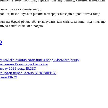
ичних), у тому числі дач, гаражів, баз відпочинку, стоянок автомобілів
 також прання килимів тощо;
довищ, накопичувачів рідких та твердих відходів виробництва тощо.
ми на березі річки, або влаштувати там сміттєзвалище, над тим, що
ять до вашої склянки з водою.
О
у комісію очолив валютник з бердичівського ринку
иівлянина Всеволода Нестайка
висоту 2025 року. ВІДЕО
ської ради персонально (ОНОВЛЕНО)
ській ВК-73