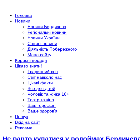
Головна
Новини
Новини Бердичева
Регіональні новини
Новини України
Світові новини
Діяльність Побережного
Мапа сайту
Корисні поради
Цікаво знати!
Тваринний світ
Світ навколо нас
Цікаві факти
Все для дітей
Чоловік та жінка 18+
Театр та кіно
Ваш гороскоп
Ваше здоров'я
Пошук
Вхід на сайт
Реклама
Не варто купатися у водоймах Бердичева