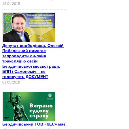
15.01.2015
Депутат-свободівець Олексій
Побережний вимагає
запровадити он-лайн
трансляцію сесій
Бердичівської міської ради,
БПП і Самопоміч – не
голосують ДОКУМЕНТ
01.05.2018
Бердичівський ТОВ «КЕС» має