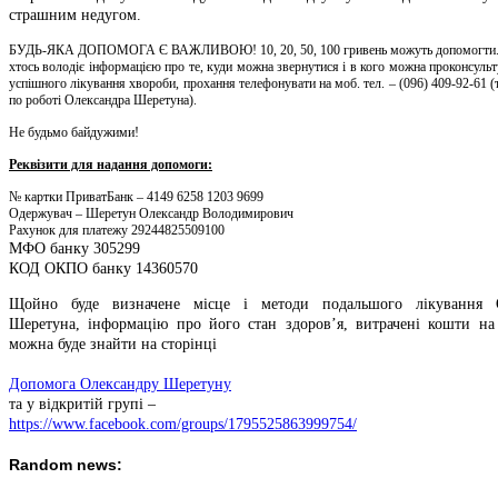
страшним недугом.
БУДЬ-ЯКА ДОПОМОГА Є ВАЖЛИВОЮ! 10, 20, 50, 100 гривень можуть допомогти.
хтось володіє інформацією про те, куди можна звернутися і в кого можна проконсуль
успішного лікування хвороби, прохання телефонувати на моб. тел. – (096) 409-92-61 (
по роботі Олександра Шеретуна).
Не будьмо байдужими!
Реквізити для надання допомоги:
№ картки ПриватБанк – 4149 6258 1203 9699
Одержувач – Шеретун Олександр Володимирович
Рахунок для платежу 29244825509100
МФО банку 305299
КОД ОКПО банку 14360570
Щойно буде визначене місце і методи подальшого лікування 
Шеретуна, інформацію про його стан здоров’я, витрачені кошти на 
можна буде знайти на сторінці
Допомога Олександру Шеретуну
та у відкритій групі –
https://www.facebook.com/groups/1795525863999754/
Random news: