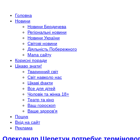
Головна
Новини
Новини Бердичева
Регіональні новини
Новини України
Світові новини
Діяльність Побережного
Мапа сайту
Корисні поради
Цікаво знати!
Тваринний світ
Світ навколо нас
Цікаві факти
Все для дітей
Чоловік та жінка 18+
Театр та кіно
Ваш гороскоп
Ваше здоров'я
Пошук
Вхід на сайт
Реклама
Олександр Шеретун потребує термінового