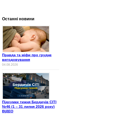
Останні новини
Правда та міфи про грудне
вигодовування
04.08.2026
Підсумки тижня Бердичів СІТІ
№46 (1 – 31 липня 2026 року)
ВІДЕО