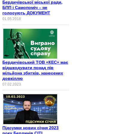
Бердичівської міської ради,
БПП і Самопоміч – не
голосують ДОКУМЕНТ
01.05.2018
Бердичівський ТОВ «КЕС» має
відшкодувати понад пів
мільйона збитків, нанесених
довкіллю
07.02.2023
Підсумки новин січня 2023
року Бердичів СІТІ