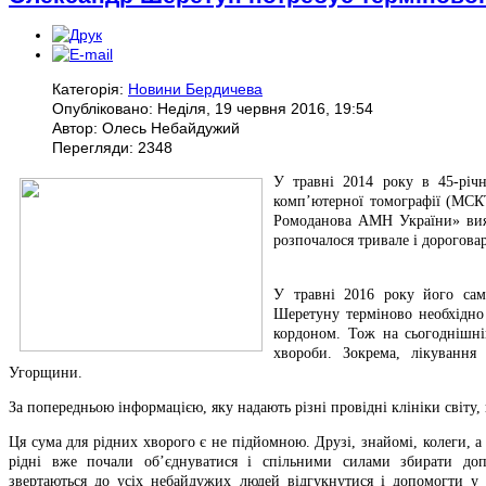
Категорія:
Новини Бердичева
Опубліковано: Неділя, 19 червня 2016, 19:54
Автор: Олесь Небайдужий
Перегляди: 2348
У травні 2014 року в 45-річн
комп’ютерної томографії (МСКТ
Ромоданова АМН України» вияв
розпочалося тривале і дороговар
У травні 2016 року його сам
Шеретуну терміново необхідно 
кордоном. Тож на сьогоднішні
хвороби. Зокрема, лікування
Угорщини.
За попередньою інформацією, яку надають різні провідні клініки світу, в
Ця сума для рідних хворого є не підйомною. Друзі, знайомі, колеги, а
рідні вже почали об’єднуватися і спільними силами збирати доп
звертаються до усіх небайдужих людей відгукнутися і допомогти у 