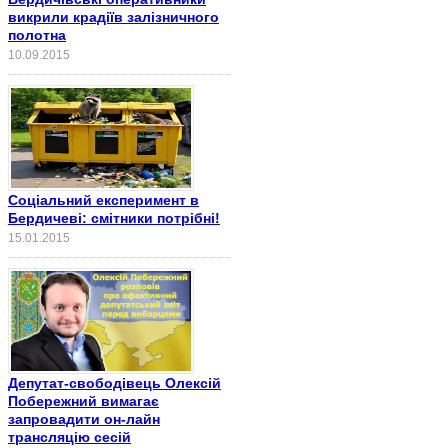
викрили крадіїв залізничного
полотна
10.09.2015
Соціальний експеримент в
Бердичеві: смітники потрібні!
15.01.2015
Депутат-свободівець Олексій
Побережний вимагає
запровадити он-лайн
трансляцію сесій