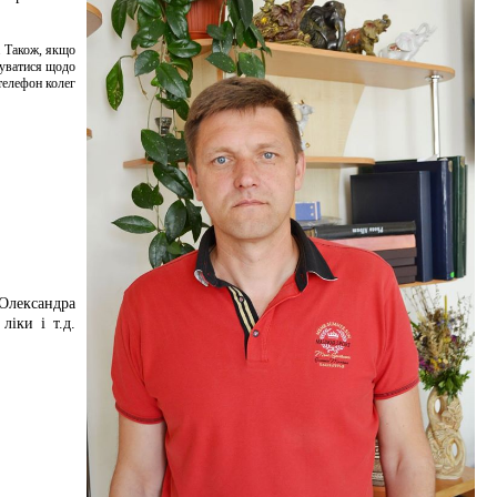
 Також, якщо
туватися щодо
телефон колег
Олександра
ліки і т.д.