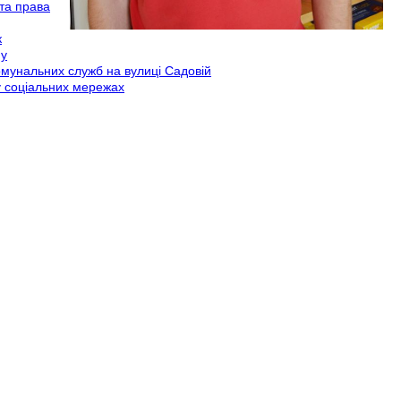
та права
к
му
омунальних служб на вулиці Садовій
у соціальних мережах