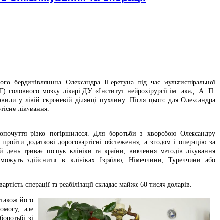
ого бердичівлянина Олександра Шеретуна під час мультиспіральної
) головного мозку лікарі ДУ «Інститут нейрохірургії ім. акад. А. П.
или у лівій скроневій ділянці пухлину. Після цього для Олександра
тісне лікування.
опочуття різко погіршилося. Для боротьби з хворобою Олександру
пройти додаткові дороговартісні обстеження, а згодом і операцію за
й день триває пошук клініки та країни, вивчення методів лікування
 можуть здійснити в клініках Ізраїлю, Німеччини, Туреччини або
артість операції та реабілітації складає майже 60 тисяч доларів.
 також його
омогу, але
боротьбі зі