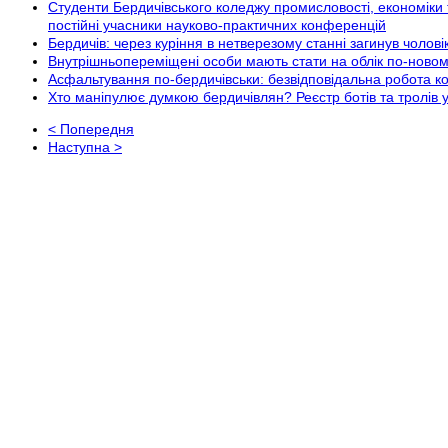
Студенти Бердичівського коледжу промисловості, економіки 
постійні учасники науково-практичних конференцій
Бердичів: через куріння в нетверезому станні загинув чолові
Внутрішньопереміщені особи мають стати на облік по-ново
Асфальтування по-бердичівськи: безвідповідальна робота к
Хто маніпулює думкою бердичівлян? Реєстр ботів та тролів 
< Попередня
Наступна >