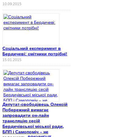
10.09.2015
Соціальний експеримент в
Бердичеві: смітники потрібні!
15.01.2015
Депутат-свободівець Олексій
Побережний вимагає
запровадити он-лайн
трансляцію сесій
Бердичівської міської ради,
БПП і Самопоміч – не