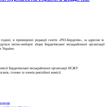
0 годині, в приміщенні редакції газети «РІО-Бердичів», за адресою м.
дуться звітно-виборчі збори Бердичівської міськрайонної організації
в України.
 комісії Бердичівської міськрайонної організації НСЖУ.
ганів, голови та членів ревізійної комісії.
ердичів