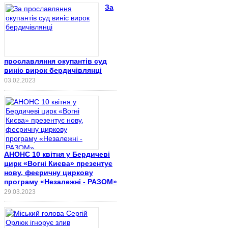
За
прославляння окупантів суд
виніс вирок бердичівлянці
03.02.2023
АНОНС 10 квітня у Бердичеві
цирк «Вогні Києва» презентує
нову, феєричну циркову
програму «Незалежні - РАЗОМ»
29.03.2023