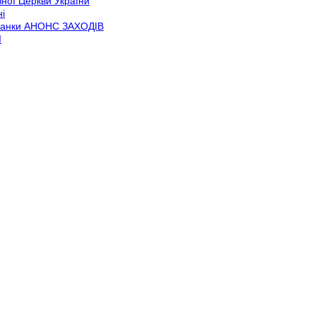
ної Церкви України
і
иванки АНОНС ЗАХОДІВ
І