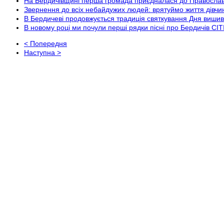
На Бердичівщині перша громада приєдналася до Православ
Звернення до всіх небайдужих людей: врятуймо життя дівчин
В Бердичеві продовжується традиція святкування Дня виш
В новому році ми почули перші рядки пісні про Бердичів СІТ
< Попередня
Наступна >