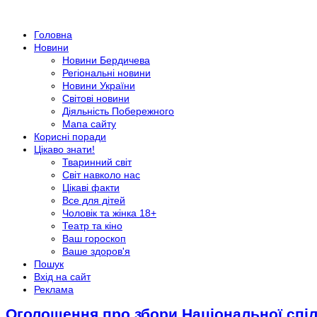
Головна
Новини
Новини Бердичева
Регіональні новини
Новини України
Світові новини
Діяльність Побережного
Мапа сайту
Корисні поради
Цікаво знати!
Тваринний світ
Світ навколо нас
Цікаві факти
Все для дітей
Чоловік та жінка 18+
Театр та кіно
Ваш гороскоп
Ваше здоров'я
Пошук
Вхід на сайт
Реклама
Оголошення про збори Національної спіл