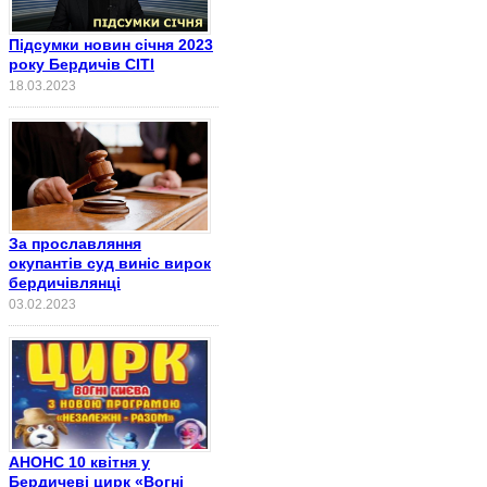
Підсумки новин січня 2023
року Бердичів СІТІ
18.03.2023
За прославляння
окупантів суд виніс вирок
бердичівлянці
03.02.2023
АНОНС 10 квітня у
Бердичеві цирк «Вогні