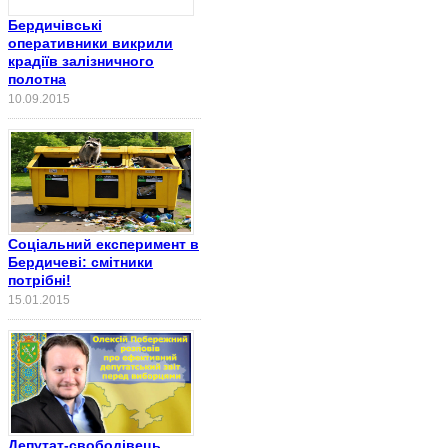
Бердичівські
оперативники викрили
крадіїв залізничного
полотна
10.09.2015
Соціальний експеримент в
Бердичеві: смітники
потрібні!
15.01.2015
Депутат-свободівець