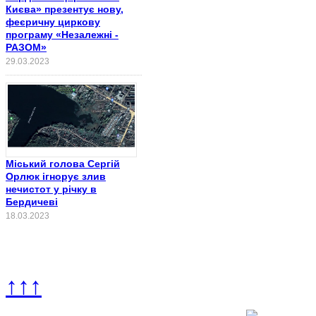
Києва» презентує нову,
феєричну циркову
програму «Незалежні -
РАЗОМ»
29.03.2023
Міський голова Сергій
Орлюк ігнорує злив
нечистот у річку в
Бердичеві
18.03.2023
↑↑↑