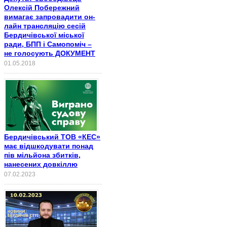
Олексій Побережний
вимагає запровадити он-
лайн трансляцію сесій
Бердичівської міської
ради, БПП і Самопоміч –
не голосують ДОКУМЕНТ
01.05.2018
Бердичівський ТОВ «КЕС»
має відшкодувати понад
пів мільйона збитків,
нанесених довкіллю
07.02.2023