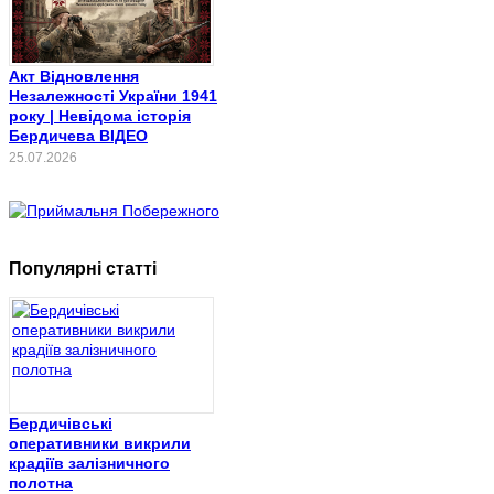
Акт Відновлення
Незалежності України 1941
року | Невідома історія
Бердичева ВІДЕО
25.07.2026
Популярні статті
Бердичівські
оперативники викрили
крадіїв залізничного
полотна