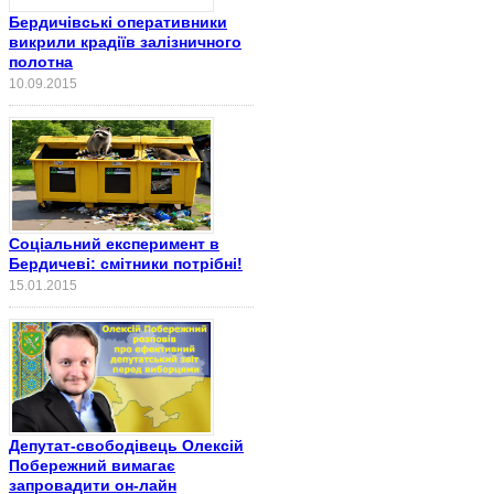
Бердичівські оперативники
викрили крадіїв залізничного
полотна
10.09.2015
Соціальний експеримент в
Бердичеві: смітники потрібні!
15.01.2015
Депутат-свободівець Олексій
Побережний вимагає
запровадити он-лайн