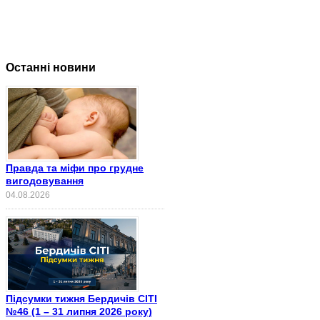
Останні новини
Правда та міфи про грудне
вигодовування
04.08.2026
Підсумки тижня Бердичів СІТІ
№46 (1 – 31 липня 2026 року)