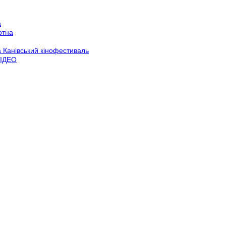
а
отна
 Канівський кінофестиваль
ВІДЕО