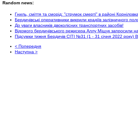
Random news:
Гниль, сміття та сморід: "струмок смерті" в районі Корніловк
Бердичівські оперативники викрили крадіїв залізничного пол
До уваги власників двоколісних транспортних засобів!
Відомого бердичівського режисера Аллу Міщук запросили на
Підсумки тижня Бердичів СІТІ №31 (1 - 31 січня 2022 року) 
< Попередня
Наступна >