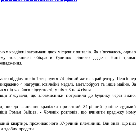
рою у крадіжці затримали двох місцевих жителів. Як з’ясувалось, один з
єму товаришеві обікрасти будинок рідного дядька. Нині триває
ровадження.
кого відділу поліції звернувся 74-річний житель райцентру. Пенсіонер
викрадено 4 нагрудні ювілейні медалі, металобрухт та інше майно. За
ся під час його відсутності, у ніч з 3 на 4 січня.
ліції з’ясували, що зловмисники потрапили до будинку через вікно,
ли, що до вчинення крадіжки причетний 24-річний раніше судимий
ліції Роман Зайцев. - Чоловік розповів, що вчинити крадіжку йому
ідній квартирі, проживає його 37-річний племінник. Він знав, що цієї
 а здобич продати.