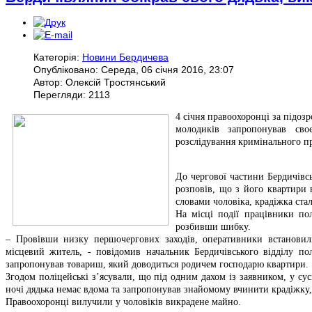
Категорія:
Новини Бердичева
Опубліковано: Середа, 06 січня 2016, 23:07
Автор: Олексій Тростянський
Перегляди: 2113
4 січня правоохоронці за підоз
молодиків запропонував сво
розслідування кримінального п
До чергової частини Бердичівсь
розповів, що з його квартири 
словами чоловіка, крадіжка стала
На місці події працівники по
розбивши шибку.
– Провівши низку першочергових заходів, оперативники встанови
місцевий житель, - повідомив начальник Бердичівського відділу по
запропонував товариш, який доводиться родичем господарю квартири.
Згодом поліцейські з’ясували, що під одним дахом із заявником, у сус
ночі дядька немає вдома та запропонував знайомому вчинити крадіжку,
Правоохоронці вилучили у чоловіків викрадене майно.