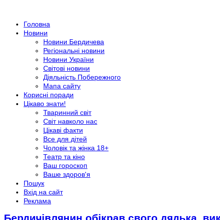
Головна
Новини
Новини Бердичева
Регіональні новини
Новини України
Світові новини
Діяльність Побережного
Мапа сайту
Корисні поради
Цікаво знати!
Тваринний світ
Світ навколо нас
Цікаві факти
Все для дітей
Чоловік та жінка 18+
Театр та кіно
Ваш гороскоп
Ваше здоров'я
Пошук
Вхід на сайт
Реклама
Бердичівлянин обікрав свого дядька, ви