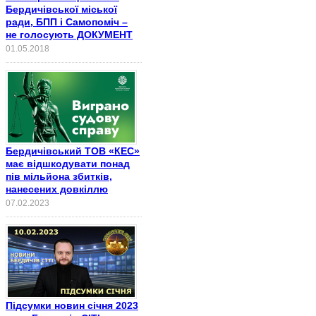
Бердичівської міської
ради, БПП і Самопоміч –
не голосують ДОКУМЕНТ
01.05.2018
Бердичівський ТОВ «КЕС»
має відшкодувати понад
пів мільйона збитків,
нанесених довкіллю
07.02.2023
Підсумки новин січня 2023