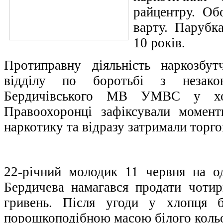
райцентру. Об
варту. Парубк
10 років.
Протиправну діяльність наркозбут
відділу по боротьбі з незако
Бердичівського МВ УМВС у ход
Правоохоронці зафіксували момен
наркотику та відразу затримали торго
22-річний молодик 11 червня на о
Бердичева намагався продати чоти
гривень. Після угоди у хлопця б
порошкоподібною масою білого коль