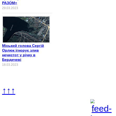
РАЗОМ»
29.03.2023
Міський голова Сергій
Орлюк ігнорує злив
нечистот у річку в
Бердичеві
18.03.2023
↑↑↑