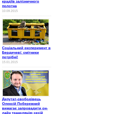
крадіїв залізничного
полотна
10.09.2015
Соціальний експеримент в
Бердичеві: смітники
потрібні!
15.01.2015
Депутат-свободівець
Олексій Побережний
вимагає запровадити он-
лайн трансляцію сесій