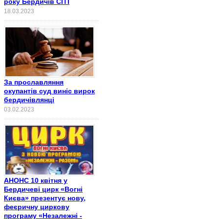
року Бердичів СІТІ
18.03.2023
За прославляння
окупантів суд виніс вирок
бердичівлянці
03.02.2023
АНОНС 10 квітня у
Бердичеві цирк «Вогні
Києва» презентує нову,
феєричну циркову
програму «Незалежні -