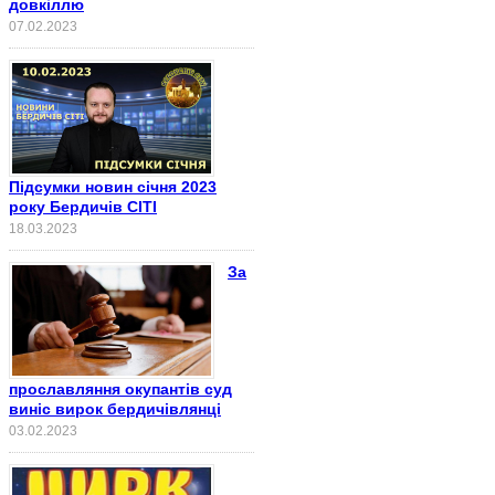
довкіллю
07.02.2023
Підсумки новин січня 2023
року Бердичів СІТІ
18.03.2023
За
прославляння окупантів суд
виніс вирок бердичівлянці
03.02.2023