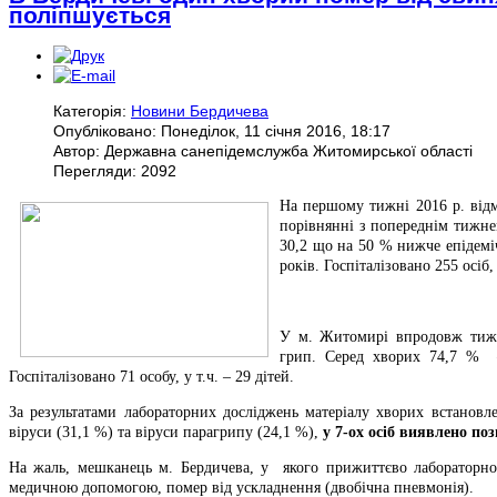
поліпшується
Категорія:
Новини Бердичева
Опубліковано: Понеділок, 11 січня 2016, 18:17
Автор: Державна санепідемслужба Житомирської області
Перегляди: 2092
На першому тижні 2016 р. відм
порівнянні з попереднім тижнем
30,2 що на 50 % нижче епідемі
років. Госпіталізовано 255 осіб,
У м. Житомирі впродовж тижн
грип. Серед хворих 74,7 % –
Госпіталізовано 71 особу, у т.ч. – 29 дітей.
За результатами лабораторних досліджень матеріалу хворих встановл
віруси (31,1 %) та віруси парагрипу (24,1 %),
у 7-ох осіб виявлено по
На жаль, мешканець м. Бердичева, у якого прижиттєво лабораторно
медичною допомогою, помер від ускладнення (двобічна пневмонія).