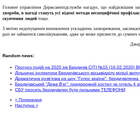
Головне управління Держсанепідслужби нагадує, що найдієвішим за
хвороби, в нагоді стануть усі відомі методи неспецифічної профіл
скупчення людей
тощо.
З метою недопущення виникнення ускладнень захворювання, закликаємо
разі не займатися самолікуванням, адже це може призвести до сумних н
Джер
Random news:
Прогноз подій на 2020 рік Бердичів СІТІ №15 (16.02.2020) 
Дільничні інспектори Бердичівського міськвідділу міліції вил
Драматична розв'язка на шоу "Голос країни": бердичівлянк
Бердичівський "Дежа В'ю": придорожній хостел чи готель 4 з
СБУ просить бердичівлян бути пильними ТЕЛЕФОНИ
< Попередня
Наступна >