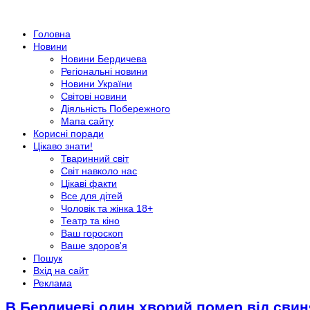
Головна
Новини
Новини Бердичева
Регіональні новини
Новини України
Світові новини
Діяльність Побережного
Мапа сайту
Корисні поради
Цікаво знати!
Тваринний світ
Світ навколо нас
Цікаві факти
Все для дітей
Чоловік та жінка 18+
Театр та кіно
Ваш гороскоп
Ваше здоров'я
Пошук
Вхід на сайт
Реклама
В Бердичеві один хворий помер від свиня