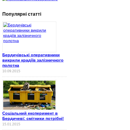
Популярні статті
Бердичівські оперативники
викрили крадіїв залізничного
полотна
10.09.2015
Соціальний експеримент в
Бердичеві: смітники потрібні!
15.01.2015