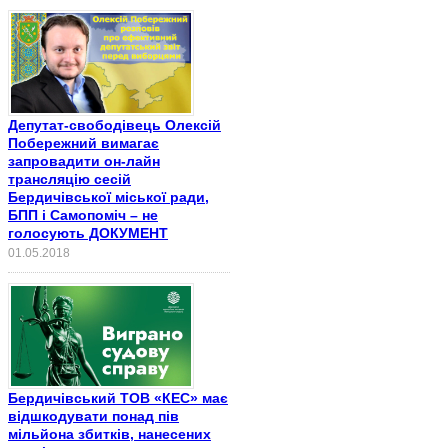
Депутат-свободівець Олексій
Побережний вимагає
запровадити он-лайн
трансляцію сесій
Бердичівської міської ради,
БПП і Самопоміч – не
голосують ДОКУМЕНТ
01.05.2018
Бердичівський ТОВ «КЕС» має
відшкодувати понад пів
мільйона збитків, нанесених