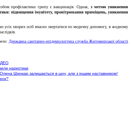
собом профілактики грипу є вакцинація. Однак,
з метою уникнення
актики: підвищення імунітету, провітрювання приміщень, уникнення
 усіх хворих осіб вчасно звертатися по медичну допомогу, в жодному
аслідків.
ело:
Державна санітарно-епідеміологічна служба Житомирської області
ВІДЕО
учили наркотики
а Олена Шинкар залишається в шоу, але з іншим наставником!
ірок?