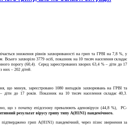
ічається зниження рівнів захворюваності на грип та ГРВІ на 7,8 %, у
. Всього захворіло 3779 осіб, показник на 10 тисяч населення складає
чного порогу (60,4). Серед зареєстрованих хворих 63,4 % – діти до 17
 з них – 202 дітей.
я, що минув, зареєстровано 1080 випадків захворювань на ГРВІ та
 діти до 17 років. Показник на 10 тисяч населення складає 40,3.
ено, що з початку епідсезону превалюють аденовіруси (44,8 %), РС-
зитивний результат вірусу грипу типу А(H1N1) пандемічного.
 підтверджено грип А(H1N1) пандемічний, через пізнє звернення за