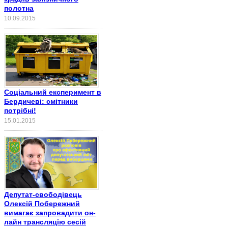
полотна
10.09.2015
Соціальний експеримент в
Бердичеві: смітники
потрібні!
15.01.2015
Депутат-свободівець
Олексій Побережний
вимагає запровадити он-
лайн трансляцію сесій