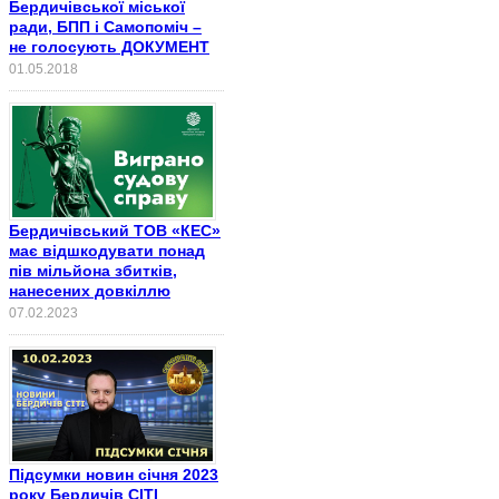
Бердичівської міської
ради, БПП і Самопоміч –
не голосують ДОКУМЕНТ
01.05.2018
Бердичівський ТОВ «КЕС»
має відшкодувати понад
пів мільйона збитків,
нанесених довкіллю
07.02.2023
Підсумки новин січня 2023
року Бердичів СІТІ