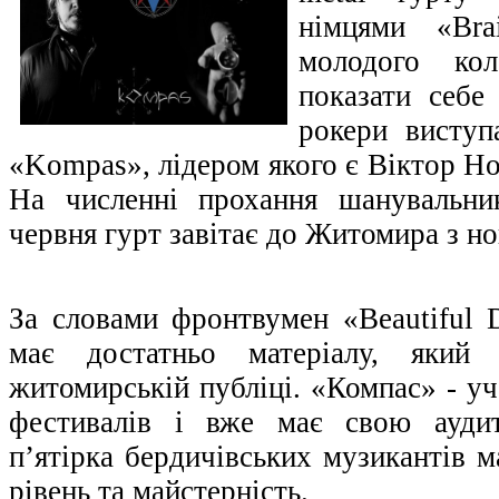
німцями «Br
молодого кол
показати себе
рокери виступ
«Kompas», лідером якого є Віктор Н
На численні прохання шанувальник
червня гурт завітає до Житомира з н
За словами фронтвумен «Beautiful 
має достатньо матеріалу, який 
житомирській публіці. «Компас» - уч
фестивалів і вже має свою аудит
п’ятірка бердичівських музикантів м
рівень та майстерність.