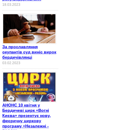
18.03.2023
За прославляння
окупантів суд виніс вирок
бердичівлянці
03.02.2023
АНОНС 10 квітня у
Бердичеві цирк «Вогні
Києва» презентує нову,
феєричну циркову
програму «Незалежні -