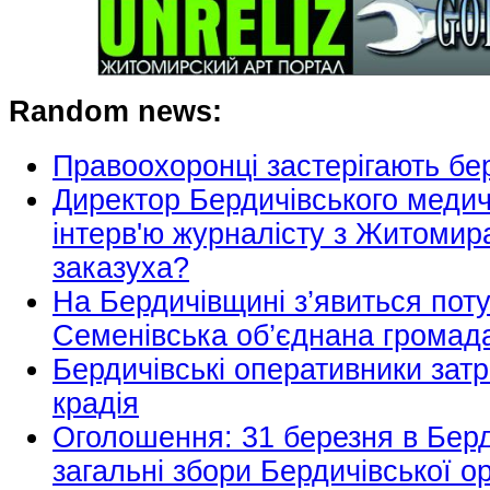
Random news:
Правоохоронці застерігають бе
Директор Бердичівського меди
інтерв'ю журналісту з Житомира
заказуха?
На Бердичівщині з’явиться пот
Семенівська об’єднана громад
Бердичівські оперативники зат
крадія
Оголошення: 31 березня в Берд
загальні збори Бердичівської о