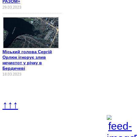
РАЗОМ»
29.03.2023
Міський голова Сергій
Орлюк ігнорує злив
нечистот у річку в
Бердичеві
18.03.2023
↑↑↑