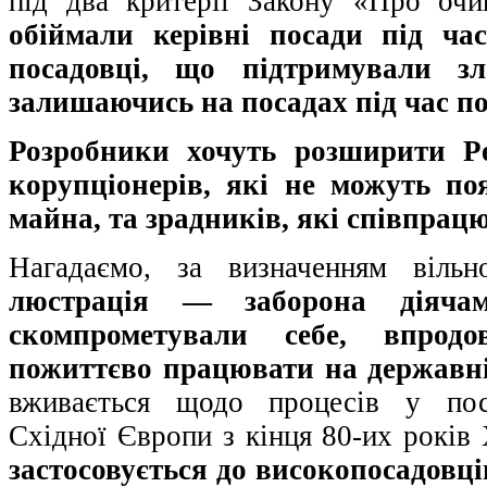
під два критерії Закону «Про очи
обіймали керівні посади під ча
посадовці, що підтримували з
залишаючись на посадах під час п
Розробники хочуть розширити Ре
корупціонерів, які не можуть по
майна, та зрадників, які співпрац
Нагадаємо, за визначенням вільно
люстрація — заборона діячам
скомпрометували себе, впрод
пожиттєво працювати на державні
вживається щодо процесів у пос
Східної Європи з кінця 80-их років
застосовується до високопосадовц