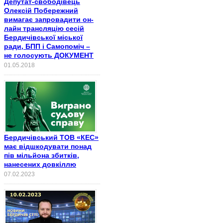
Депутат-свободівець
Олексій Побережний
вимагає запровадити он-
лайн трансляцію сесій
Бердичівської міської
ради, БПП і Самопоміч –
не голосують ДОКУМЕНТ
01.05.2018
Бердичівський ТОВ «КЕС»
має відшкодувати понад
пів мільйона збитків,
нанесених довкіллю
07.02.2023