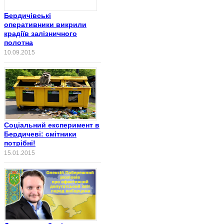
Бердичівські
оперативники викрили
крадіїв залізничного
полотна
10.09.2015
Соціальний експеримент в
Бердичеві: смітники
потрібні!
15.01.2015