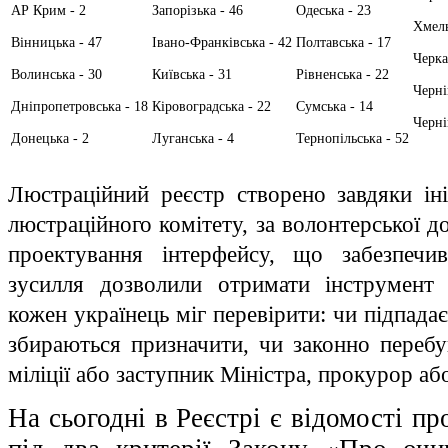
АР Крим - 2
Запорізька - 46
Одеська - 23
Хмель
Вінницька - 47
Івано-Франківська - 42
Полтавська - 17
Черка
Волинська - 30
Київська - 31
Рівненська - 22
Черні
Дніпропетровська - 18
Кіровоградська - 22
Сумська - 14
Черні
Донецька - 2
Луганська - 4
Тернопільська - 52
Люстраційний реєстр створено завдяки ініц
люстраційного комітету, за волонтерської 
проектування інтерфейсу, що забезпечи
зусилля дозволили отримати інструмент
кожен українець міг перевірити: чи підпада
збираються призначити, чи законно перебув
міліції або заступник Міністра, прокурор аб
На сьогодні в Реєстрі є відомості пр