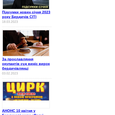
Підсумки новин січня 2023
року Бердичів СІТІ
18.03.2023
За прославляння
окупантів суд виніс вирок
бердичівлянці
03.02.2023
АНОНС 10 квітня у