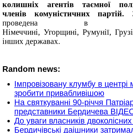
колишніх агентів таємної пол
членів комуністичних партій.
З
проведена в Чех
Німеччині, Угорщині, Румунії, Грузії
інших державах.
Random news:
Імпровізовану клумбу в центрі 
зробити привабливішою
На святкуванні 90-річчя Патріа
представники Бердичева ВІДЕ
До уваги власників двоколісних
Бердичівські даішники затримал