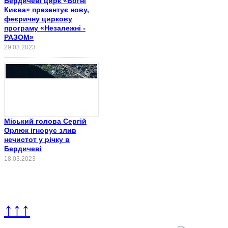
Бердичеві цирк «Вогні
Києва» презентує нову,
феєричну циркову
програму «Незалежні -
РАЗОМ»
29.03.2023
Міський голова Сергій
Орлюк ігнорує злив
нечистот у річку в
Бердичеві
18.03.2023
↑↑↑