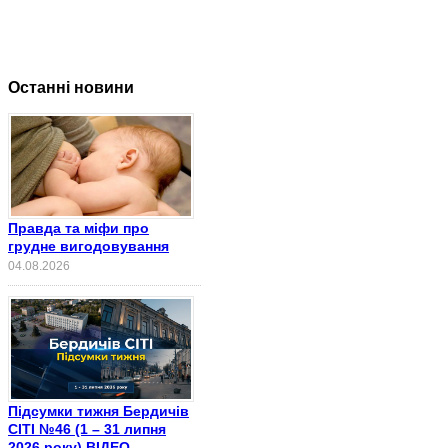
Останні новини
Правда та міфи про
грудне вигодовування
04.08.2026
Підсумки тижня Бердичів
СІТІ №46 (1 – 31 липня
2026 року) ВІДЕО