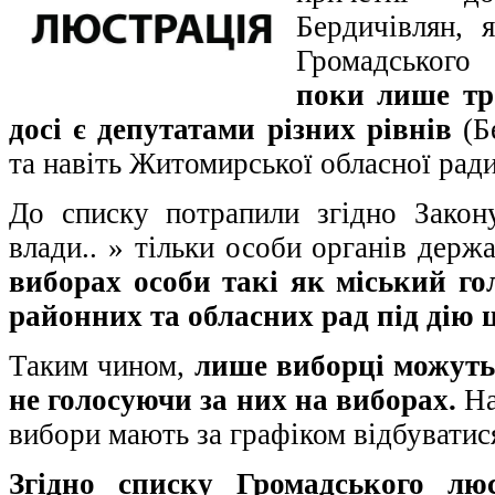
Бердичівлян, 
Громадського
поки лише тро
досі є депутатами різних рівнів
(Бе
та навіть Житомирської обласної ради
До списку потрапили згідно Зако
влади.. » тільки особи органів держ
виборах особи такі як міський го
районних та обласних рад під дію 
Таким чином,
лише виборці можуть
не голосуючи за них на виборах.
На
вибори мають за графіком відбуватис
Згідно списку Громадського люс