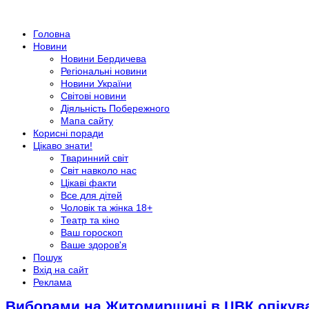
Головна
Новини
Новини Бердичева
Регіональні новини
Новини України
Світові новини
Діяльність Побережного
Мапа сайту
Корисні поради
Цікаво знати!
Тваринний світ
Світ навколо нас
Цікаві факти
Все для дітей
Чоловік та жінка 18+
Театр та кіно
Ваш гороскоп
Ваше здоров'я
Пошук
Вхід на сайт
Реклама
Виборами на Житомирщині в ЦВК опікув