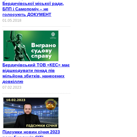
Бердичівської міської ради,
БПП і Самопоміч – не
голосують ДОКУМЕНТ
01.05.2018
Бердичівський ТОВ «КЕС» має
відшкодувати понад пів
мільйона збитків, нанесених
довкіллю
07.02.2023
Підсумки новин січня 2023