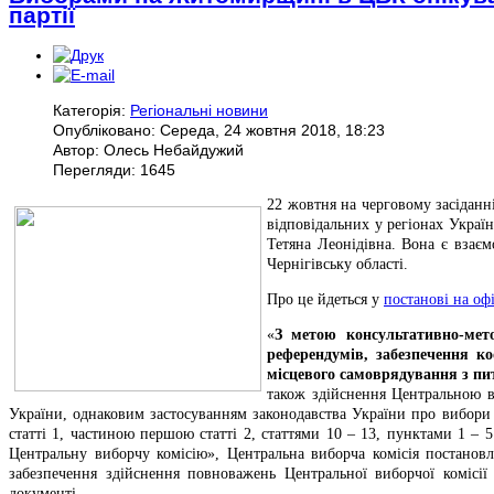
партії
Категорія:
Регіональні новини
Опубліковано: Середа, 24 жовтня 2018, 18:23
Автор: Олесь Небайдужий
Перегляди: 1645
22 жовтня на черговому засіданні
відповідальних у регіонах Украї
Тетяна Леонідівна. Вона є взає
Чернігівську області.
Про це йдеться у
постанові на оф
«
З метою консультативно-мето
референдумів, забезпечення ко
місцевого самоврядування з пит
також здійснення Центральною 
України, однаковим застосуванням законодавства України про вибори 
статті 1, частиною першою статті 2, статтями 10 – 13, пунктами 1 – 
Центральну виборчу комісію», Центральна виборча комісія постановля
забезпечення здійснення повноважень Центральної виборчої комісії 
документі.