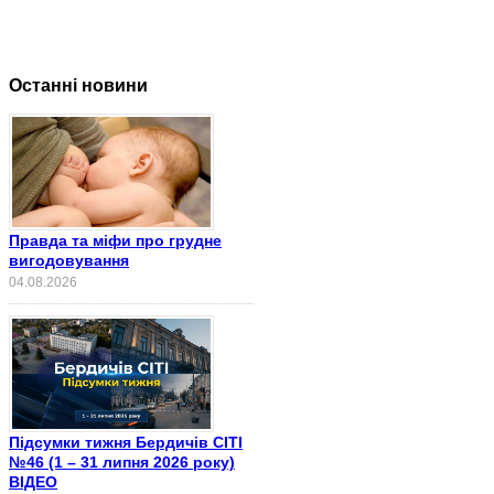
Останні новини
Правда та міфи про грудне
вигодовування
04.08.2026
Підсумки тижня Бердичів СІТІ
№46 (1 – 31 липня 2026 року)
ВІДЕО