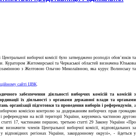
 Центральної виборчої комісії було затверджено розподіл обов’язків та
ни. Куратором Житомирської та Черкаської областей визначена Юзькова
мозамінною з Желтовою Ольгою Миколаївною, яка курує Волинську та
іційному сайті ЦВК
.
дичного забезпечення діяльності виборчих комісій та комісій з
ординації їх діяльності з органами державної влади та органами
ань організації підготовки та проведення виборів і референдумів
, а
виборчою комісією контролю за додержанням виборчих прав громадян
і референдуми на всій території України, керуючись частиною другою
5 статті 17, частинами першою, третьою статті 29 Закону України «Про
є визначити членів Центральної виборчої комісії, відповідальних за
у відповідних регіонах України, закордонному окрузі», - йдеться у