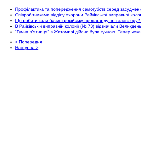
Профілактика та попередження самогубств серед засуджених
Співробітниками відділу охорони Райківської виправної кол
Що робити коли бачиш російську пропаганду по телевіз
В Райківській виправній колонії (№ 73) відзначали Великден
“Гучна п’ятниця” в Житомирі дійсно була гучною. Тепер че
< Попередня
Наступна >