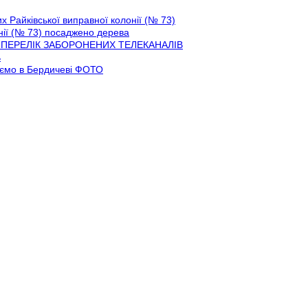
 Райківської виправної колонії (№ 73)
онії (№ 73) посаджено дерева
ору? ПЕРЕЛІК ЗАБОРОНЕНИХ ТЕЛЕКАНАЛІВ
ь
каємо в Бердичеві ФОТО