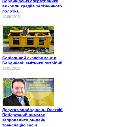
Бердичівські оперативники
викрили крадіїв залізничного
полотна
10.09.2015
Соціальний експеримент в
Бердичеві: смітники потрібні!
15.01.2015
Депутат-свободівець Олексій
Побережний вимагає
запровадити он-лайн
трансляцію сесій