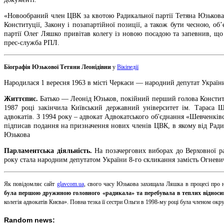
«Новообраний член ЦВК за квотою Радикальної партії Тетяна Юзькова 
Конституції, Закону і позапартійної позиції, а також бути чесною, о
партії Олег Ляшко привітав колегу із новою посадою та запевнив, що
прес-служба РПЛ.
Біографія Юзькової Тетяни Леонідівни
у
Вікіпедії
Народилася 1 вересня 1963 в місті Черкаси — народний депутат Україн
Життєпис.
Батько — Леонід Юзьков, покійний перший голова Конститу
1987 році закінчила Київський державний університет ім. Тараса Ш
адвокатів. З 1994 року – адвокат Адвокатського об'єднання «Шевченківс
підписав подання на призначення нових членів ЦВК, в якому від Ради
Юзькова
Парламентська діяльність.
На позачергових виборах до Верховної ра
року стала народним депутатом України 8-го скликання замість Огневич
Як повідомляє сайт
glavcom.ua
, свого часу Юзькова захищала Ляшка в процесі про 
була першою дружиною головного «радикала» та перебувала в теплих відноси
колегія адвокатів Києва». Повна тезка її сестри Ольги в 1998-му році була членом окр
Random news: