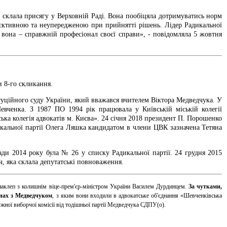
склала присягу у Верховній Раді. Вона пообіцяла дотримуватись норм
б’єктивною та неупередженою при прийнятті рішень. Лідер Радикальної
 вона – справжній професіонал своєї справи», - повідомляла 5 жовтня
и 8-го скликання.
ційного суду України, який вважався вчителем Віктора Медведчука. У
евченка. З 1987 ПО 1994 рік працювала у Київській міській колегії
ька колегія адвокатів м. Києва». 24 січня 2018 президент П. Порошенко
кальної партії Олега Ляшка кандидатом в члени ЦВК зазначена Тетяна
ди 2014 року була № 26 у списку Радикальної партії. 24 грудня 2015
, яка склала депутатські повноваження.
наклеп з колишнім віце-прем'єр-міністром України Василем Дурдинцем.
За чутками,
нах з Медведчуком
, з яким вони входили в адвокатське об'єднання «Шевченківська
ужної виборчої комісії від тодішньої партії Медведчука СДПУ(о).