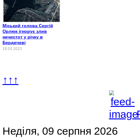
Міський голова Сергій
Орлюк ігнорує злив
нечистот у річку в
Бердичеві
18.03.2023
↑↑↑
Неділя, 09 серпня 2026