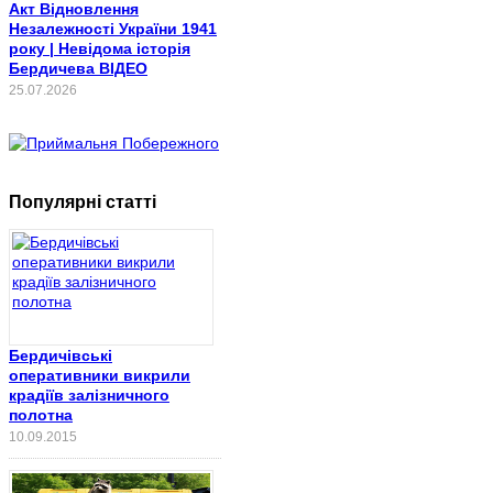
Акт Відновлення
Незалежності України 1941
року | Невідома історія
Бердичева ВІДЕО
25.07.2026
Популярні статті
Бердичівські
оперативники викрили
крадіїв залізничного
полотна
10.09.2015