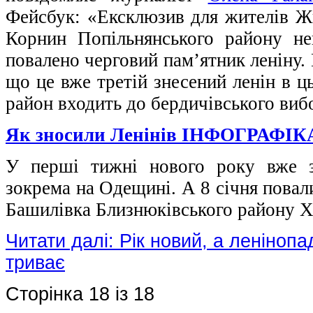
Фейсбук: «Ексклюзив для жителів Ж
Корнин Попільнянського району не
повалено черговий пам’ятник леніну.
що це вже третій знесений ленін в ц
район входить до бердичівського ви
Як зносили Ленінів ІНФОГРАФІК
У перші тижні нового року вже зн
зокрема на Одещині. А 8 січня повал
Башилівка Близнюківського району Ха
Читати далі: Рік новий, а леніноп
триває
Сторінка 18 із 18