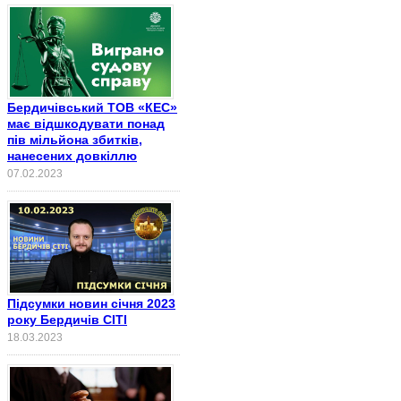
Бердичівський ТОВ «КЕС»
має відшкодувати понад
пів мільйона збитків,
нанесених довкіллю
07.02.2023
Підсумки новин січня 2023
року Бердичів СІТІ
18.03.2023