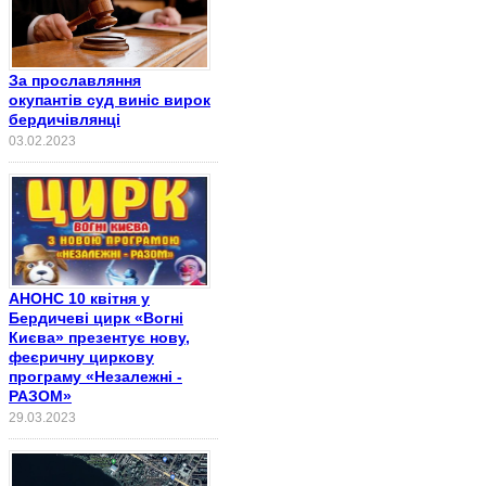
За прославляння
окупантів суд виніс вирок
бердичівлянці
03.02.2023
АНОНС 10 квітня у
Бердичеві цирк «Вогні
Києва» презентує нову,
феєричну циркову
програму «Незалежні -
РАЗОМ»
29.03.2023