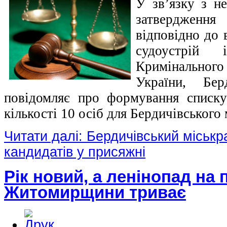
У зв’язку з н
затверджен
відповідно до
судоустрій
Кримінальног
України, Бер
повідомляє про формування списку
кількості 10 осіб для Бердичівського
Читати далі: Бердичівський міськ
кандидатів у присяжні
Рік новий, а ленінопад на 
Житомирщини триває