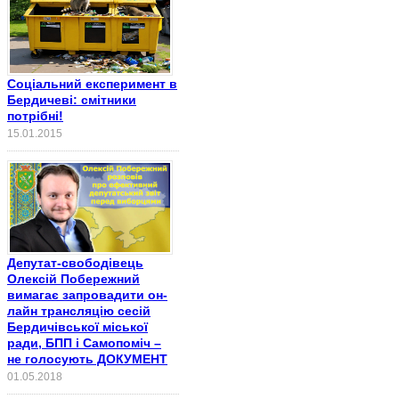
Соціальний експеримент в
Бердичеві: смітники
потрібні!
15.01.2015
Депутат-свободівець
Олексій Побережний
вимагає запровадити он-
лайн трансляцію сесій
Бердичівської міської
ради, БПП і Самопоміч –
не голосують ДОКУМЕНТ
01.05.2018