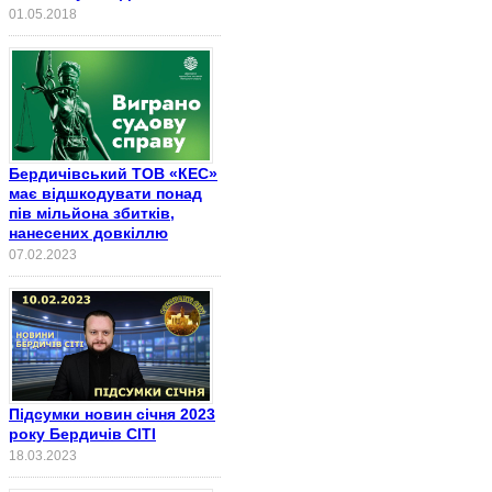
01.05.2018
Бердичівський ТОВ «КЕС»
має відшкодувати понад
пів мільйона збитків,
нанесених довкіллю
07.02.2023
Підсумки новин січня 2023
року Бердичів СІТІ
18.03.2023