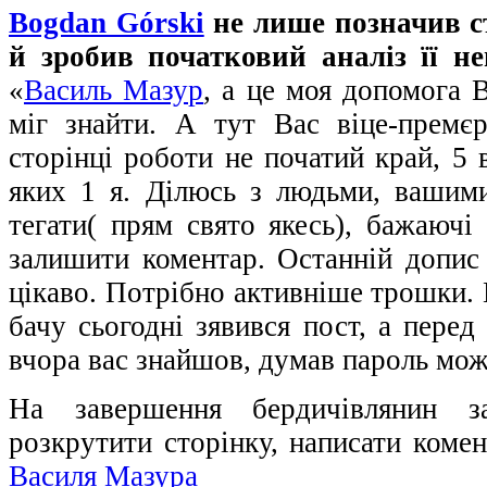
Bogdan Górski
не лише позначив с
й зробив початковий аналіз її не
«
Василь Мазур
, а це моя допомога В
міг знайти. А тут Вас віце-премє
сторінці роботи не початий край, 5 
яких 1 я. Ділюсь з людьми, вашим
тегати( прям свято якесь), бажаючі
залишити коментар. Останній допис 
цікаво. Потрібно активніше трошки. 
бачу сьогодні зявився пост, а пере
вчора вас знайшов, думав пароль може
На завершення бердичівлянин з
розкрутити сторінку, написати коме
Василя Мазура