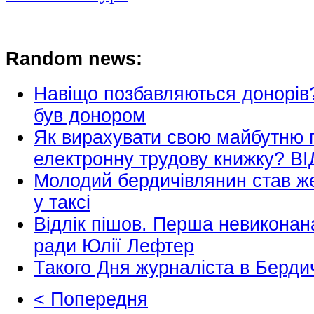
Random news:
Навіщо позбавляються донорів? 
був донором
Як вирахувати свою майбутню п
електронну трудову книжку? В
Молодий бердичівлянин став же
у таксі
Відлік пішов. Перша невиконан
ради Юлії Лефтер
Такого Дня журналіста в Берд
< Попередня