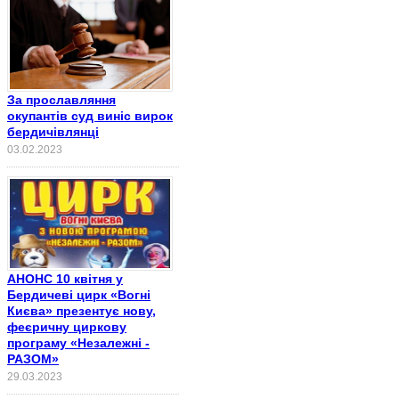
За прославляння
окупантів суд виніс вирок
бердичівлянці
03.02.2023
АНОНС 10 квітня у
Бердичеві цирк «Вогні
Києва» презентує нову,
феєричну циркову
програму «Незалежні -
РАЗОМ»
29.03.2023