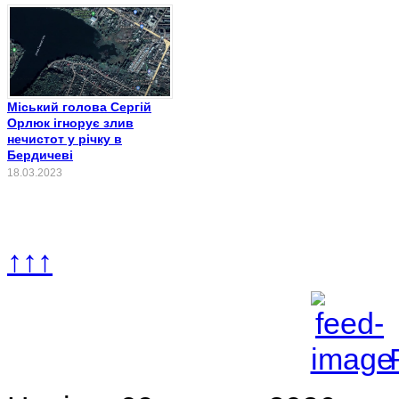
Міський голова Сергій
Орлюк ігнорує злив
нечистот у річку в
Бердичеві
18.03.2023
↑↑↑