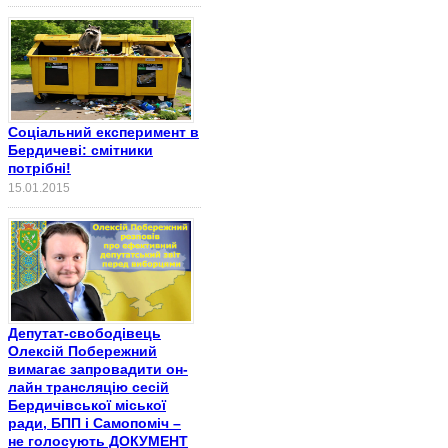
Соціальний експеримент в
Бердичеві: смітники
потрібні!
15.01.2015
Депутат-свободівець
Олексій Побережний
вимагає запровадити он-
лайн трансляцію сесій
Бердичівської міської
ради, БПП і Самопоміч –
не голосують ДОКУМЕНТ