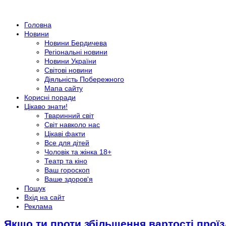
Головна
Новини
Новини Бердичева
Регіональні новини
Новини України
Світові новини
Діяльність Побережного
Мапа сайту
Корисні поради
Цікаво знати!
Тваринний світ
Світ навколо нас
Цікаві факти
Все для дітей
Чоловік та жінка 18+
Театр та кіно
Ваш гороскоп
Ваше здоров'я
Пошук
Вхід на сайт
Реклама
Якщо ти проти збільшення вартості проїз