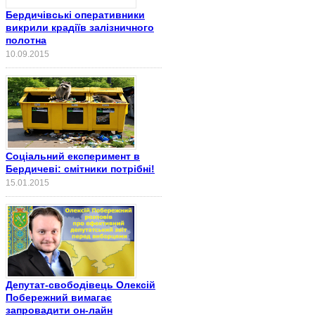
Бердичівські оперативники
викрили крадіїв залізничного
полотна
10.09.2015
Соціальний експеримент в
Бердичеві: смітники потрібні!
15.01.2015
Депутат-свободівець Олексій
Побережний вимагає
запровадити он-лайн