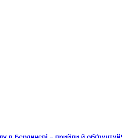
ду в Бердичеві – прийди й обґрунтуй!