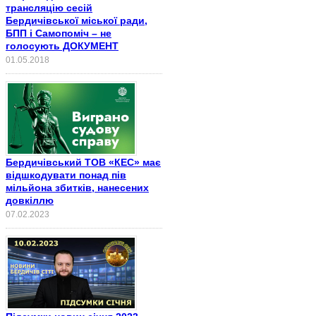
трансляцію сесій
Бердичівської міської ради,
БПП і Самопоміч – не
голосують ДОКУМЕНТ
01.05.2018
Бердичівський ТОВ «КЕС» має
відшкодувати понад пів
мільйона збитків, нанесених
довкіллю
07.02.2023