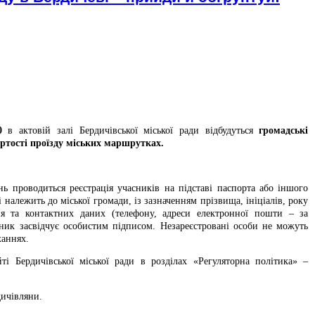
0
в актовій залі Бердичівської міської ради відбудуться
громадські
ртості проїзду міських маршрутках.
ь проводиться реєстрація учасників на підставі паспорта або іншого
 належить до міської громади, із зазначенням прізвища, ініціалів, року
я та контактних даних (телефону, адреси електронної пошти – за
сник засвідчує особистим підписом. Незареєстровані особи не можуть
ханнях.
і Бердичівської міської ради в розділах «Регуляторна політика» –
дичівляни.