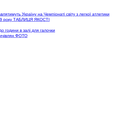
ятимуть Україну на Чемпіонаті світу з легкої атлетики
019 року ТАБЛИЦЯ ЯКОСТІ
 години в залі для галочки
дичівлян ФОТО