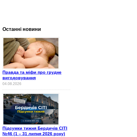
Останні новини
Правда та міфи про грудне
вигодовування
04.08.2026
Підсумки тижня Бердичів СІТІ
№46 (1 – 31 липня 2026 року)