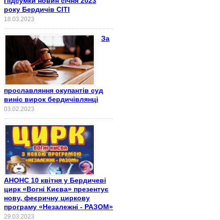
Підсумки новин січня 2023
року Бердичів СІТІ
18.03.2023
За
прославляння окупантів суд
виніс вирок бердичівлянці
03.02.2023
АНОНС 10 квітня у Бердичеві
цирк «Вогні Києва» презентує
нову, феєричну циркову
програму «Незалежні - РАЗОМ»
29.03.2023