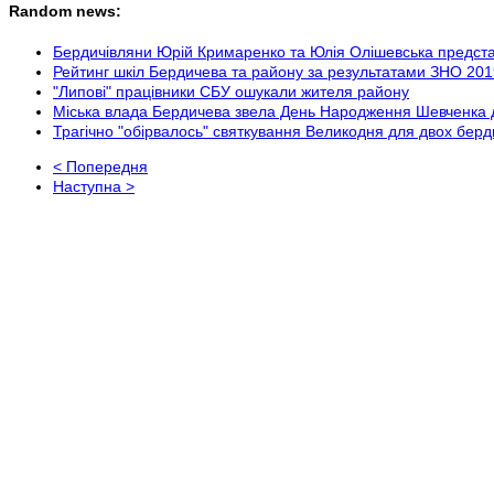
Random news:
Бердичівляни Юрій Кримаренко та Юлія Олішевська представл
Рейтинг шкіл Бердичева та району за результатами ЗНО 2
"Липові" працівники СБУ ошукали жителя району
Міська влада Бердичева звела День Народження Шевченка до
Трагічно "обірвалось" святкування Великодня для двох бер
< Попередня
Наступна >