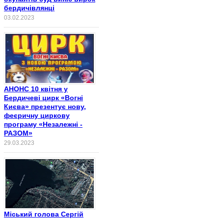
бердичівлянці
03.02.2023
АНОНС 10 квітня у
Бердичеві цирк «Вогні
Києва» презентує нову,
феєричну циркову
програму «Незалежні -
РАЗОМ»
29.03.2023
Міський голова Сергій