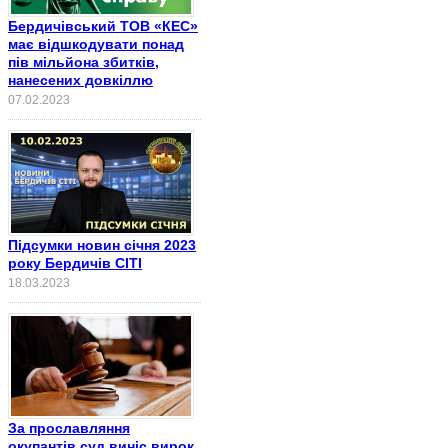
Бердичівський ТОВ «КЕС»
має відшкодувати понад
пів мільйона збитків,
нанесених довкіллю
07.02.2023
Підсумки новин січня 2023
року Бердичів СІТІ
18.03.2023
За прославляння
окупантів суд виніс вирок