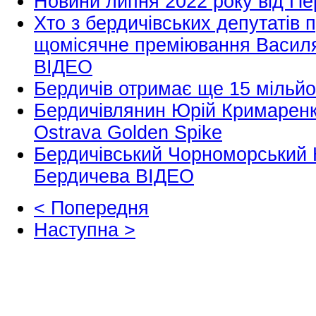
Новини липня 2022 року від Пе
Хто з бердичівських депутатів 
щомісячне преміювання Васил
ВІДЕО
Бердичів отримає ще 15 мільйон
Бердичівлянин Юрій Кримаренко
Ostrava Golden Spike
Бердичівський Чорноморський К
Бердичева ВІДЕО
< Попередня
Наступна >