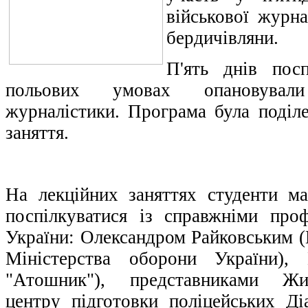
військової журна
бердичівляни.
П'ять днів пос
польових умовах опановували
журналістики. Програма була поділе
заняття.
На лекційних заняттях студенти м
поспілкуватися із справжніми про
України: Олександром Райковським (
Міністерства оборони України),
"Атошник"), представниками Жит
центру підготовки поліцейських Д