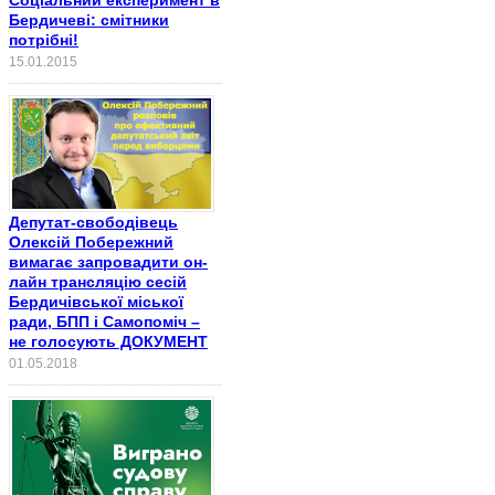
Бердичеві: смітники
потрібні!
15.01.2015
Депутат-свободівець
Олексій Побережний
вимагає запровадити он-
лайн трансляцію сесій
Бердичівської міської
ради, БПП і Самопоміч –
не голосують ДОКУМЕНТ
01.05.2018