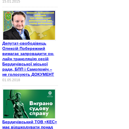
15.01.2015
Депутат-свободівець
Олексій Побережний
вимагає запровадити он-
лайн трансляцію сесій
Бердичівської міської
ради, БПП і Самопоміч –
не голосують ДОКУМЕНТ
01.05.2018
Бердичівський ТОВ «КЕС»
має відшкодувати понад