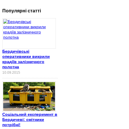
Популярні статті
Бердичівські
оперативники викрили
крадіїв залізничного
полотна
10.09.2015
Соціальний експеримент в
Бердичеві: смітники
потрібні!