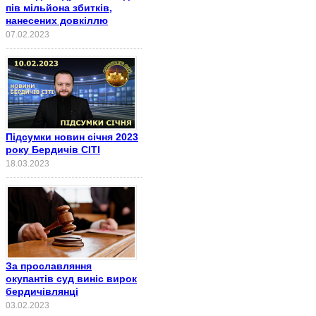
пів мільйона збитків,
нанесених довкіллю
07.02.2023
Підсумки новин січня 2023
року Бердичів СІТІ
18.03.2023
За прославляння
окупантів суд виніс вирок
бердичівлянці
03.02.2023