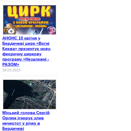
АНОНС 10 квітня у
Бердичеві цирк «Вогні
Києва» презентує нову,
феєричну циркову
програму «Незалежні -
РАЗОМ»
29.03.2023
Міський голова Сергій
Орлюк ігнорує злив
нечистот у річку в
Бердичеві