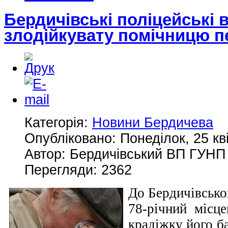
Бердичівські поліцейські 
злодійкувату помічницю п
Категорія:
Новини Бердичева
Опубліковано: Понеділок, 25 кв
Автор: Бердичівський ВП ГУНП 
Перегляди: 2362
До Бердичівськог
78-річний місц
крадіжку його ба