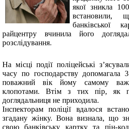
якої зникла 10
встановили, 
банківської к
райцентру вчинила його догляда
розслідування.
На місці події поліцейські з’ясува
часу по господарству допомагала 3
поважний вік йому самому важ
клопотами. Втім з тих пір, як г
доглядальниця не приходила.
Інспекторам поліції вдалося вста
згадану жінку. Вона визнала, що зн
свою банківську картку та пін-ко