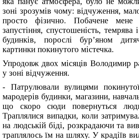
яка панує атмосфера, було не можл
зоні зрозумів чому: відчуження, мал
просто фізично. Побачене мене 
запустіння, спустошеність, темрява і
будинків, порослі бур’яном дит
картинки покинутого містечка.
Упродовж двох місяців Володимир ра
у зоні відчуження.
- Патрулювали вулицями покинутої
мародерів будинки, магазини, навчаль
що скоро сюди повернуться люди
Траплялися випадки, коли затримува
на людській біді, розкрадаючи та ви
траплялось їм на шляху. У крадіїв в