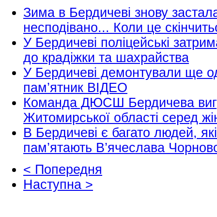
Зима в Бердичеві знову застал
несподівано... Коли це скінчит
У Бердичеві поліцейські затрим
до крадіжки та шахрайства
У Бердичеві демонтували ще о
пам’ятник ВІДЕО
Команда ДЮСШ Бердичева виг
Житомирської області серед жі
В Бердичеві є багато людей, які
пам’ятають В’ячеслава Чорно
< Попередня
Наступна >