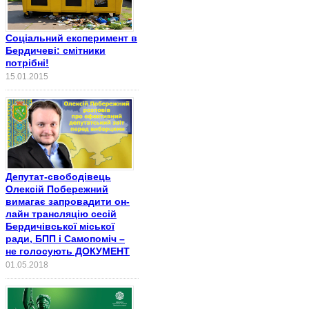
Соціальний експеримент в
Бердичеві: смітники
потрібні!
15.01.2015
Депутат-свободівець
Олексій Побережний
вимагає запровадити он-
лайн трансляцію сесій
Бердичівської міської
ради, БПП і Самопоміч –
не голосують ДОКУМЕНТ
01.05.2018