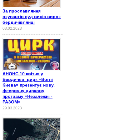
За прославляння
окупантів суд виніс вирок
бердичівлянці
03.02.2023
АНОНС 10 квітня у
Бердичеві цирк «Вогні
Києва» презентує нову,
феєричну циркову
програму «Незалежні -
РАЗОМ»
29.03.2023