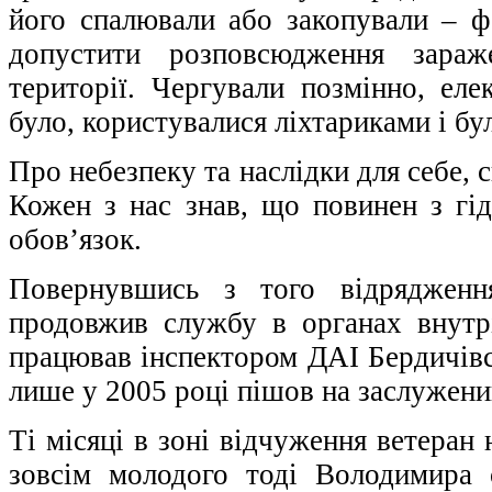
його спалювали або закопували – 
допустити розповсюдження зараж
території. Чергували позмінно, еле
було, користувалися ліхтариками і б
Про небезпеку та наслідки для себе, 
Кожен з нас знав, що повинен з гі
обов’язок.
Повернувшись з того відрядженн
продовжив службу в органах внутр
працював інспектором ДАІ Бердичівсь
лише у 2005 році пішов на заслужени
Ті місяці в зоні відчуження ветеран 
зовсім молодого тоді Володимира 