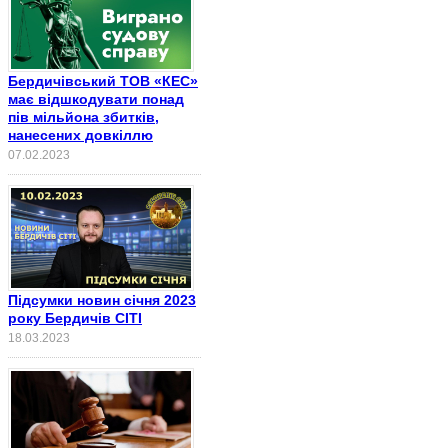
Бердичівський ТОВ «КЕС»
має відшкодувати понад
пів мільйона збитків,
нанесених довкіллю
07.02.2023
Підсумки новин січня 2023
року Бердичів СІТІ
18.03.2023