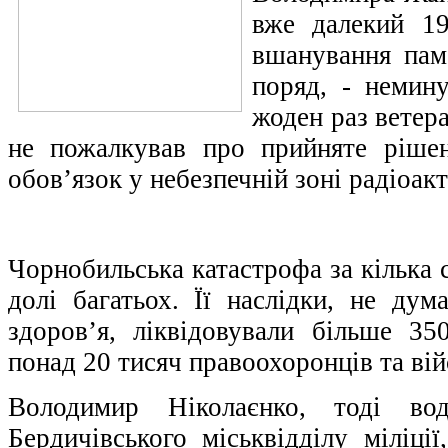
вже далекий 19
вшанування пам’
поряд, - немину
жоден раз ветер
не пожалкував про прийняте ріше
обов’язок у небезпечній зоні радіоак
Чорнобильська катастрофа за кілька 
долі багатьох. Її наслідки, не ду
здоров’я, ліквідовували більше 3
понад 20 тисяч правоохоронців та ві
Володимир Ніколаєнко, тоді вод
Бердичівського міськвідділу міліції