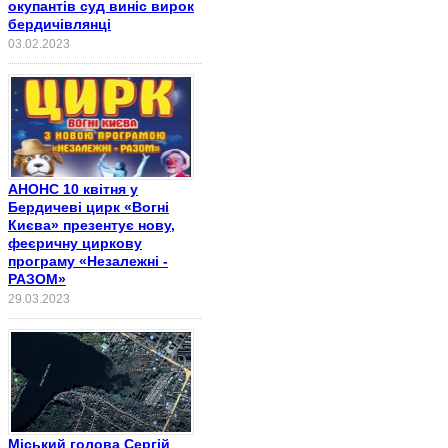
окупантів суд виніс вирок
бердичівлянці
03.02.2023
АНОНС 10 квітня у
Бердичеві цирк «Вогні
Києва» презентує нову,
феєричну циркову
програму «Незалежні -
РАЗОМ»
29.03.2023
Міський голова Сергій