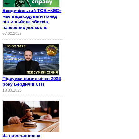
Бердичівський ТОВ «КЕС»
має відшкодувати понад
пів мільйона збитків,
нанесених довкіллю
07.02.2023
Підсумки новин січня 2023
року Бердичів СІТІ
18.03.2023
За прославляння