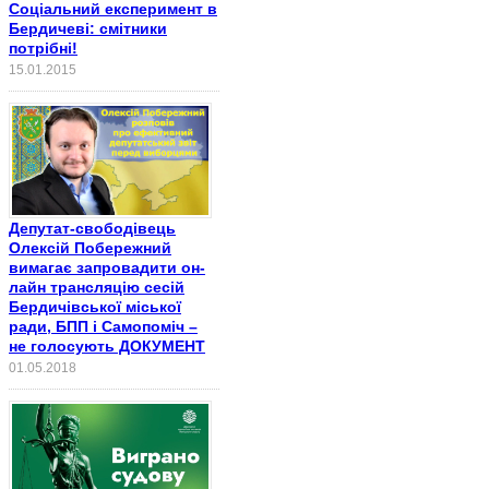
Соціальний експеримент в
Бердичеві: смітники
потрібні!
15.01.2015
Депутат-свободівець
Олексій Побережний
вимагає запровадити он-
лайн трансляцію сесій
Бердичівської міської
ради, БПП і Самопоміч –
не голосують ДОКУМЕНТ
01.05.2018