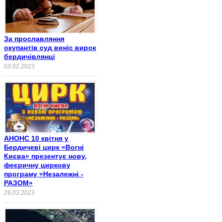
За прославляння
окупантів суд виніс вирок
бердичівлянці
03.02.2023
АНОНС 10 квітня у
Бердичеві цирк «Вогні
Києва» презентує нову,
феєричну циркову
програму «Незалежні -
РАЗОМ»
29.03.2023