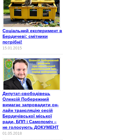
Соціальний експеримент в
Бердичеві: смітники
потрібні!
15.01.2015
Депутат-свободівець
Олексій Побережний
вимагає запровадити он-
лайн трансляцію сесій
Бердичівської міської
ради, БПП і Самопоміч –
не голосують ДОКУМЕНТ
01.05.2018