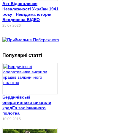
Акт Відновлення
Незалежності України 1941
року | Невідома історія
Бердичева ВІДЕО
25.07.2026
Популярні статті
Бердичівські
оперативники викрили
крадіїв залізничного
полотна
10.09.2015