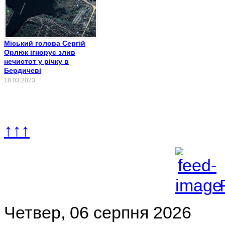
Міський голова Сергій
Орлюк ігнорує злив
нечистот у річку в
Бердичеві
18.03.2023
↑↑↑
Четвер, 06 серпня 2026