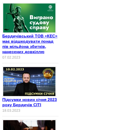
Бердичівський ТОВ «КЕС»
має відшкодувати понад
пів мільйона збитків,
нанесених довкіллю
07.02.2023
Підсумки новин січня 2023
року Бердичів СІТІ
18.03.2023