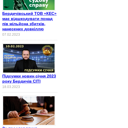
Бердичівський ТОВ «КЕС»
має відшкодувати понад
пів мільйона збитків,
нанесених довкіллю
07.02.2023
Підсумки новин січня 2023
року Бердичів СІТІ
18.03.2023