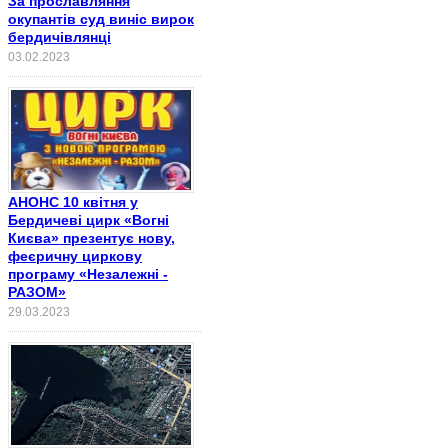
За прославляння
окупантів суд виніс вирок
бердичівлянці
03.02.2023
АНОНС 10 квітня у
Бердичеві цирк «Вогні
Києва» презентує нову,
феєричну циркову
програму «Незалежні -
РАЗОМ»
29.03.2023