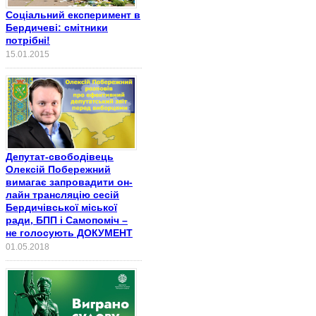
Соціальний експеримент в
Бердичеві: смітники
потрібні!
15.01.2015
Депутат-свободівець
Олексій Побережний
вимагає запровадити он-
лайн трансляцію сесій
Бердичівської міської
ради, БПП і Самопоміч –
не голосують ДОКУМЕНТ
01.05.2018