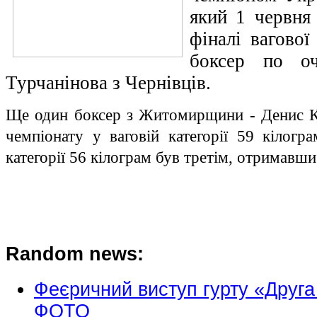
який 1 червня
фіналі вагової
боксер по оч
Турчанінова з Чернівців.
Ще один боксер з Житомирщини - Денис К
чемпіонату у ваговій категорії 59 кілог
категорії 56 кілограм був третім, отримавши
Random news:
Феєричний виступ гурту «Друга
ФОТО