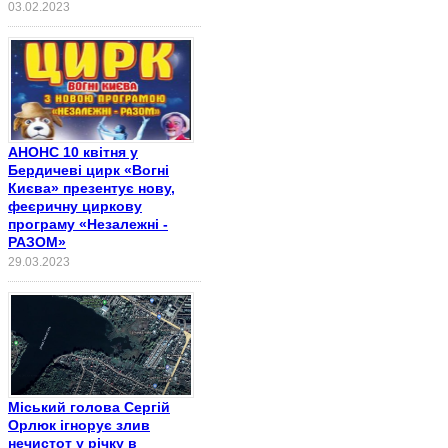
03.02.2023
АНОНС 10 квітня у
Бердичеві цирк «Вогні
Києва» презентує нову,
феєричну циркову
програму «Незалежні -
РАЗОМ»
29.03.2023
Міський голова Сергій
Орлюк ігнорує злив
нечистот у річку в