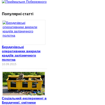
Популярні статті
Бердичівські
оперативники викрили
крадіїв залізничного
полотна
10.09.2015
Соціальний експеримент в
Бердичеві: смітники