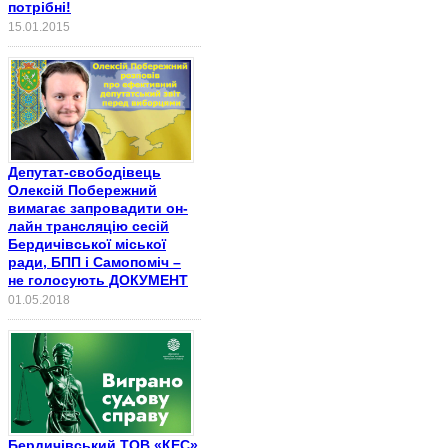
потрібні!
15.01.2015
Депутат-свободівець
Олексій Побережний
вимагає запровадити он-
лайн трансляцію сесій
Бердичівської міської
ради, БПП і Самопоміч –
не голосують ДОКУМЕНТ
01.05.2018
Бердичівський ТОВ «КЕС»