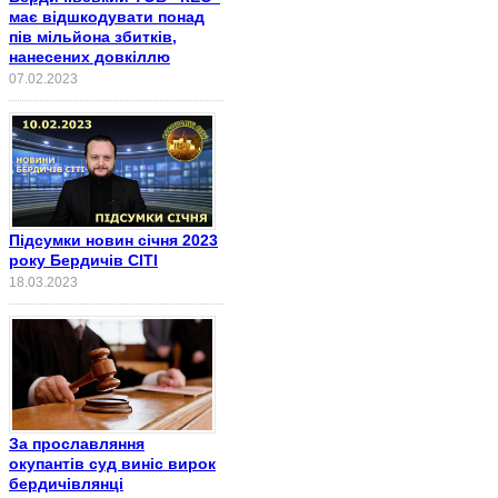
має відшкодувати понад
пів мільйона збитків,
нанесених довкіллю
07.02.2023
Підсумки новин січня 2023
року Бердичів СІТІ
18.03.2023
За прославляння
окупантів суд виніс вирок
бердичівлянці