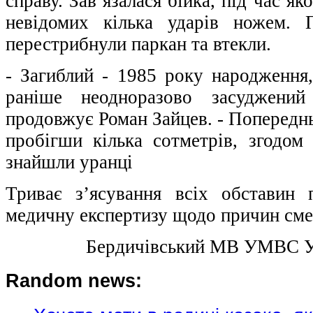
справу. Зав’язалася бійка, під час як
невідомих кілька ударів ножем. П
перестрибнули паркан та втекли.
- Загиблий - 1985 року народження,
раніше неодноразово засуджений
продовжує Роман Зайцев. - Попереднь
пробігши кілька сотметрів, згодом 
знайшли уранці
Триває з’ясування всіх обставин 
медичну експертизу щодо причин смер
Бердичівський МВ УМВС 
Random news: