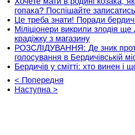
Хочете мати в родині козака, я
гопака? Поспішайте записатись
Це треба знати! Поради бердичів
Міліціонери викрили злодія ще
крадіжку з магазину
РОЗСЛІДУВАННЯ: Де зник прот
голосування в Бердичівській мі
Бердичів у смітті: хто винен і 
< Попередня
Наступна >