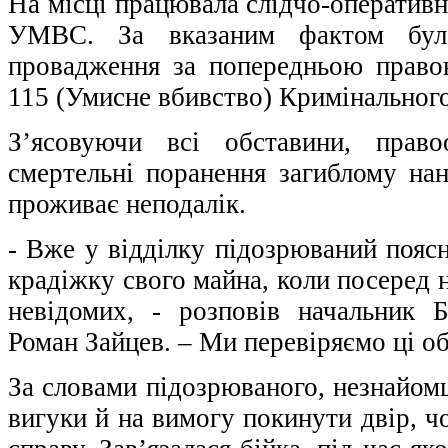
На місці працювала слідчо-оператив
УМВС. За вказаним фактом було
провадження за попередньою правов
115 (Умисне вбивство) Кримінального
З’ясовуючи всі обставини, право
смертельні поранення загиблому нан
проживає неподалік.
- Вже у відділку підозрюваний пояс
крадіжку свого майна, коли посеред н
невідомих, - розповів начальник
Роман Зайцев. – Ми перевіряємо ці о
За словами підозрюваного, незнайомц
вигуки й на вимогу покинути двір, 