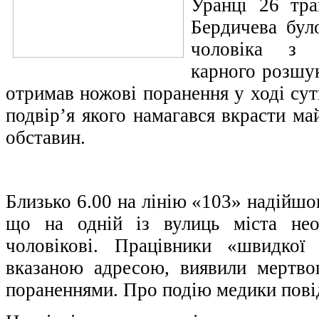
Уранці 26 тра
Бердичева бул
чоловіка з 
карного розшу
отримав ножові поранення у ході сут
подвір’я якого намагався вкрасти ма
обставин.
Близько 6.00 на лінію «103» надійшо
що на одній із вулиць міста нео
чоловікові. Працівники «швидкої
вказаною адресою, виявили мертво
пораненнями. Про подію медики повід