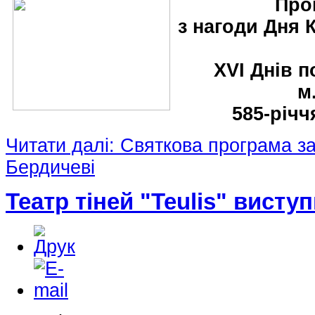
Про
з нагоди Дня 
ХVІ Днів п
м
585-річч
Читати далі: Святкова програма за
Бердичеві
Театр тіней "Teulis" висту