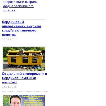
Бердичівські
оперативники викрили
крадіїв залізничного
полотна
10.09.2015
Соціальний експеримент в
Бердичеві: смітники
потрібні!
15.01.2015