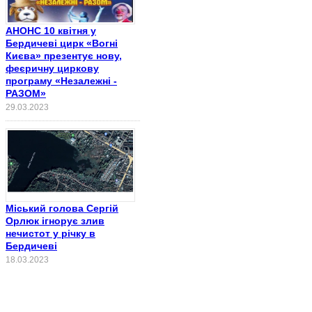
АНОНС 10 квітня у
Бердичеві цирк «Вогні
Києва» презентує нову,
феєричну циркову
програму «Незалежні -
РАЗОМ»
29.03.2023
Міський голова Сергій
Орлюк ігнорує злив
нечистот у річку в
Бердичеві
18.03.2023