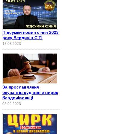
Підсумки новин січня 2023
року Бердичів СІТІ
18.03.2023
За прославляння
окупантів суд виніс вирок
бердичівлянці
03.02.2023