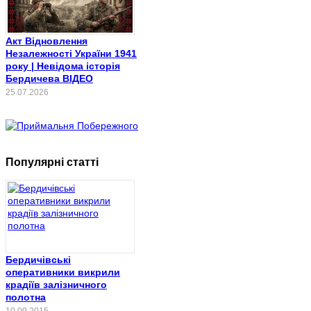
Акт Відновлення
Незалежності України 1941
року | Невідома історія
Бердичева ВІДЕО
25.07.2026
Популярні статті
Бердичівські
оперативники викрили
крадіїв залізничного
полотна
10.09.2015