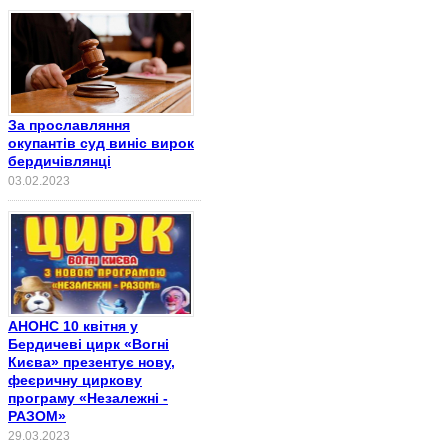
За прославляння
окупантів суд виніс вирок
бердичівлянці
03.02.2023
АНОНС 10 квітня у
Бердичеві цирк «Вогні
Києва» презентує нову,
феєричну циркову
програму «Незалежні -
РАЗОМ»
29.03.2023