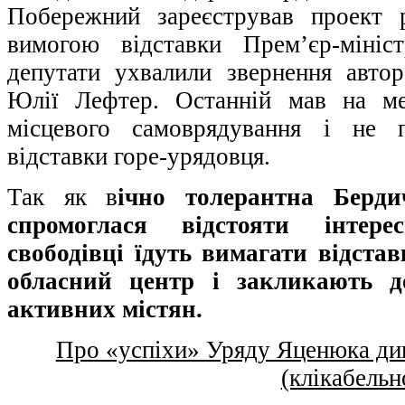
Побережний зареєстрував проект 
вимогою відставки Прем’єр-мініс
депутати ухвалили звернення авто
Юлії Лефтер. Останній мав на ме
місцевого самоврядування і не п
відставки горе-урядовця.
Так як в
ічно толерантна Берди
спромоглася відстояти інтере
свободівці їдуть вимагати відст
обласний центр і закликають до
активних містян.
Про «успіхи» Уряду Яценюка д
(клікабельн