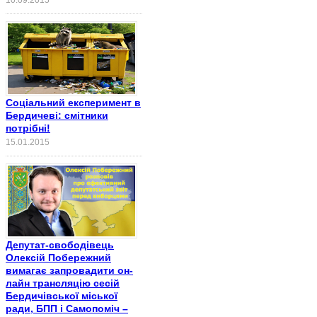
Соціальний експеримент в
Бердичеві: смітники
потрібні!
15.01.2015
Депутат-свободівець
Олексій Побережний
вимагає запровадити он-
лайн трансляцію сесій
Бердичівської міської
ради, БПП і Самопоміч –