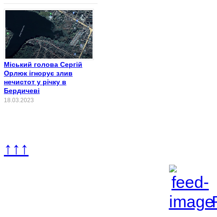
Міський голова Сергій
Орлюк ігнорує злив
нечистот у річку в
Бердичеві
18.03.2023
↑↑↑