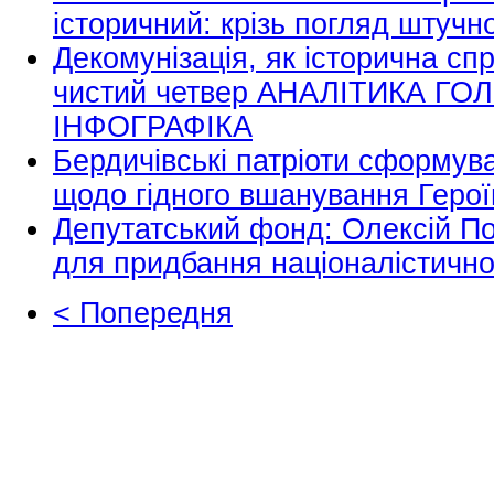
історичний: крізь погляд штучн
Декомунізація, як історична сп
чистий четвер АНАЛІТИКА Г
ІНФОГРАФІКА
Бердичівські патріоти сформув
щодо гідного вшанування Герої
Депутатський фонд: Олексій П
для придбання націоналістично
< Попередня