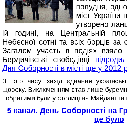
полудня, одно
міст України 
утворено ланц
ій годині, на Центральній пл
Небесної сотні та всіх борців за
Загалом участь в подіях взяло б
Бердичівські свободівці
відроди
Дня Соборності в місті ще у 2012 
З того часу, захід єднання українсько
щороку. Виключенням став лише буремни
побратими були у столиці на Майдані та 
5 канал. День Соборності на Гр
це було