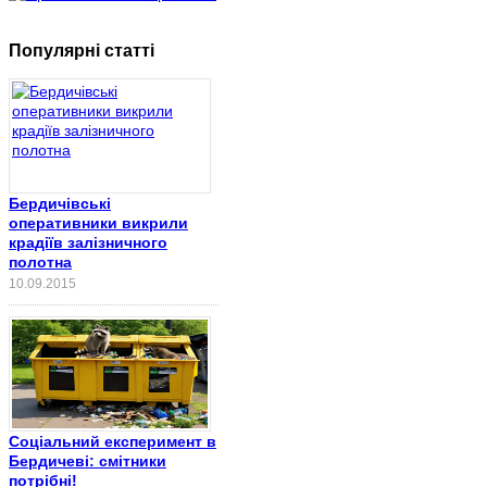
Популярні статті
Бердичівські
оперативники викрили
крадіїв залізничного
полотна
10.09.2015
Соціальний експеримент в
Бердичеві: смітники
потрібні!