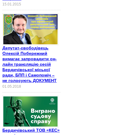
15.01.2015
Депутат-свободівець
Олексій Побережний
вимагає запровадити он-
лайн трансляцію сесій
Бердичівської міської
ради, БПП і Самопоміч –
не голосують ДОКУМЕНТ
01.05.2018
Бердичівський ТОВ «КЕС»