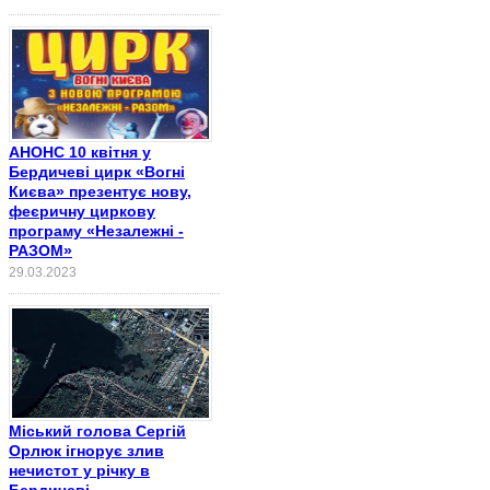
АНОНС 10 квітня у
Бердичеві цирк «Вогні
Києва» презентує нову,
феєричну циркову
програму «Незалежні -
РАЗОМ»
29.03.2023
Міський голова Сергій
Орлюк ігнорує злив
нечистот у річку в
Бердичеві