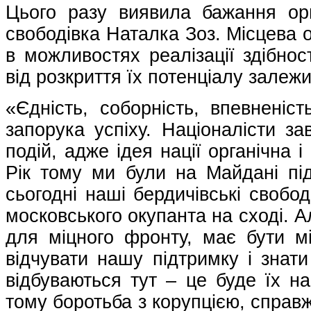
Цього разу виявила бажання орг
свободівка Наталка Зоз. Місцева 
в можливостях реалізації здібнос
від розкриття їх потенціалу залеж
«Єдність, соборність, впевненіс
запорука успіху. Націоналісти з
подій, адже ідея нації органічна 
Рік тому ми були на Майдані під
сьогодні наші бердичівські свобод
московського окупанта на сході. 
для міцного фронту, має бути м
відчувати нашу підтримку і знати
відбуваються тут – це буде їх н
тому боротьба з корупцією, справ