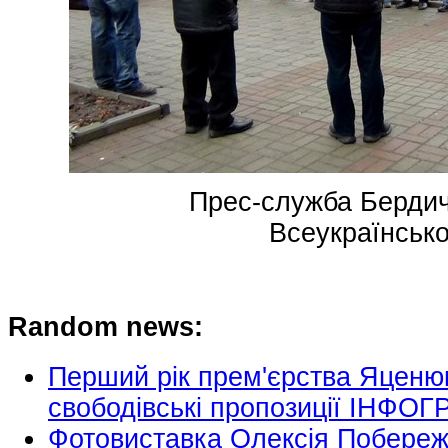
Прес-служба Бердичів
Всеукраїнськ
Random news:
Перший рік прем'єрства Яценюк
свободівські пропозиції ІНФОГ
Фотовиставка Олексія Побереж