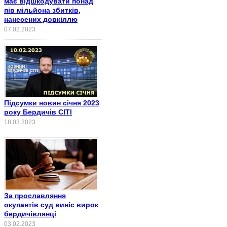
має відшкодувати понад
пів мільйона збитків,
нанесених довкіллю
07.02.2023
Підсумки новин січня 2023
року Бердичів СІТІ
18.03.2023
За прославляння
окупантів суд виніс вирок
бердичівлянці
03.02.2023