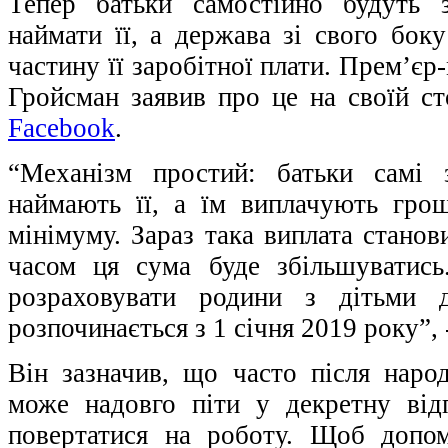
Тепер батьки самостійно будуть 
наймати її, а держава зі свого бок
частину її заробітної плати. Прем’є
Гройсман заявив про це на своїй ст
Facebook
.
“Механізм простий: батьки самі 
наймають її, а їм виплачують гро
мінімуму. Зараз така виплата станов
часом ця сума буде збільшуватис
розраховувати родини з дітьми 
розпочинається з 1 січня 2019 року”,
Він зазначив, що часто після нар
може надовго піти у декретну від
повертатися на роботу. Щоб допом