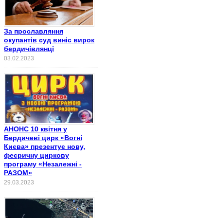
За прославляння
окупантів суд виніс вирок
бердичівлянці
03.02.2023
АНОНС 10 квітня у
Бердичеві цирк «Вогні
Києва» презентує нову,
феєричну циркову
програму «Незалежні -
РАЗОМ»
29.03.2023