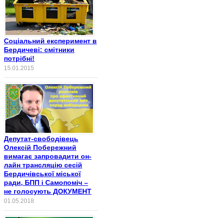
Соціальний експеримент в
Бердичеві: смітники
потрібні!
15.01.2015
Депутат-свободівець
Олексій Побережний
вимагає запровадити он-
лайн трансляцію сесій
Бердичівської міської
ради, БПП і Самопоміч –
не голосують ДОКУМЕНТ
01.05.2018