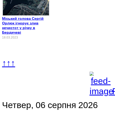
Міський голова Сергій
Орлюк ігнорує злив
нечистот у річку в
Бердичеві
18.03.2023
↑↑↑
Четвер, 06 серпня 2026