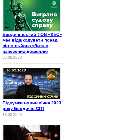
Бердичівський ТОВ «КЕС»
має відшкодувати понад
пів мільйона збитків,
нанесених довкіллю
07.02.2023
Підсумки новин січня 2023
року Бердичів СІТІ
18.03.2023