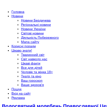
Головна
Новини
Новини Бердичева
Регіональні новини
Новини України
Світові новини
Діяльність Побережного
Мапа сайту
Корисні поради
Цікаво знати!
Тваринний світ
Світ навколо нас
Цікаві факти
Все для дітей
Чоловік та жінка 18+
Театр та кіно
Ваш гороскоп
Ваше здоров'я
Пошук
Вхід на сайт
Реклама
Водосвятний молебень Православної Цер