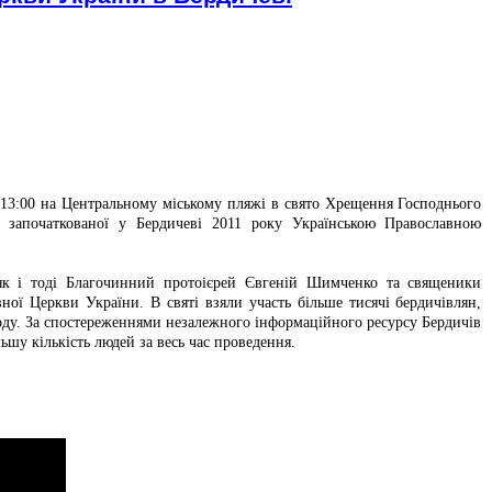
о 13:00 на Центральному міському пляжі
в свято Хрещення Господнього
ї започаткованої у Бердичеві 2011 року Українською Православною
як і тоді Благочинний протоієрей Євгеній Шимченко та священики
ної Церкви України. В святі взяли участь більше тисячі бердичівлян,
воду. За спостереженнями незалежного інформаційного ресурсу Бердичів
льшу кількість людей за весь час проведення.