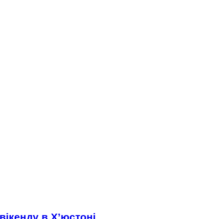
вікенду в Х’юстоні