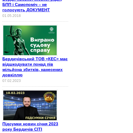
БПП і Самопоміч – не
голосують ДОКУМЕНТ
01.05.2018
Бердичівський ТОВ «КЕС» має
відшкодувати понад пів
мільйона збитків, нанесених
довкіллю
07.02.2023
Підсумки новин січня 2023
року Бердичів СІТІ