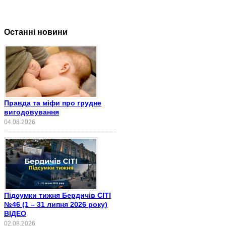
Останні новини
Правда та міфи про грудне
вигодовування
04.08.2026
Підсумки тижня Бердичів СІТІ
№46 (1 – 31 липня 2026 року)
ВІДЕО
02.08.2026