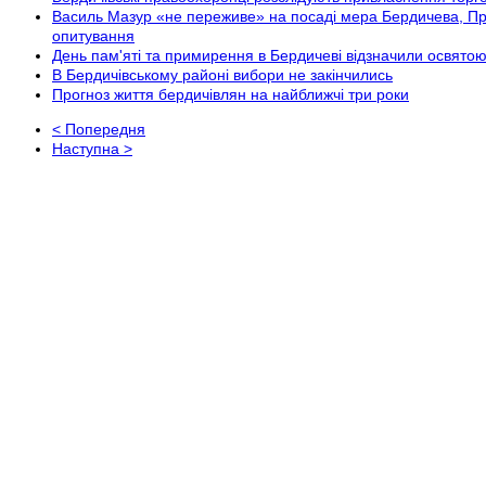
Василь Мазур «не переживе» на посаді мера Бердичева, Пр
опитування
День пам'яті та примирення в Бердичеві відзначили освят
В Бердичівському районі вибори не закінчились
Прогноз життя бердичівлян на найближчі три роки
< Попередня
Наступна >