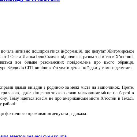
почала активно поширюватися інформація, що депутат Житомирської
партії Олега Ляшка Ілля Смичок відпочивав разом з сім’єю в Х’юстоні.
ляється все більше резонансних повідомлень про цього обранця,
с Бердичів СІТІ вирішив з’ясувати деталі поїздки у самого депутата.
справді днями виїздив з родиною за межі міста на відпочинок. Проте,
 тривалою, адже кінцевою точкою стало мальовниче місце на березі в
йону. Тому йдеться зовсім не про американське місто Х’юстон в Техасі,
у районі.
ісця фактичного проживання депутата-радикала.
овим агентом значної суми коштів