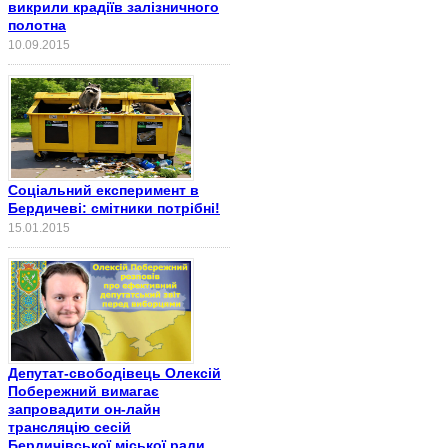
викрили крадіїв залізничного
полотна
10.09.2015
Соціальний експеримент в
Бердичеві: смітники потрібні!
15.01.2015
Депутат-свободівець Олексій
Побережний вимагає
запровадити он-лайн
трансляцію сесій
Бердичівської міської ради,