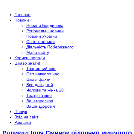
Головна
Новини
Новини Бердичева
Регіональні новини
Новини України
Світові новини
Діяльність Побережного
Мапа сайту
Корисні поради
Цікаво знати!
Тваринний світ
Світ навколо нас
Цікаві факти
Все для дітей
Чоловік та жінка 18+
Театр та кіно
Ваш гороскоп
Ваше здоров'я
Пошук
Вхід на сайт
Реклама
Радикал Ілля Смичок відпочив минулого 