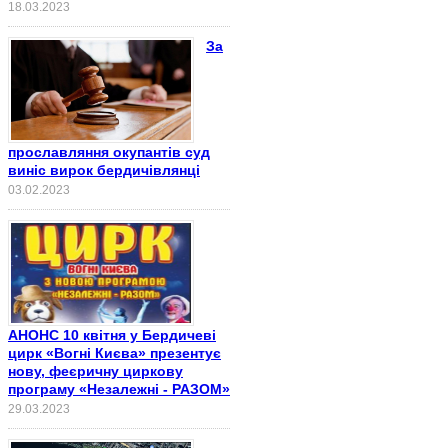
18.03.2023
За
прославляння окупантів суд
виніс вирок бердичівлянці
03.02.2023
АНОНС 10 квітня у Бердичеві
цирк «Вогні Києва» презентує
нову, феєричну циркову
програму «Незалежні - РАЗОМ»
29.03.2023