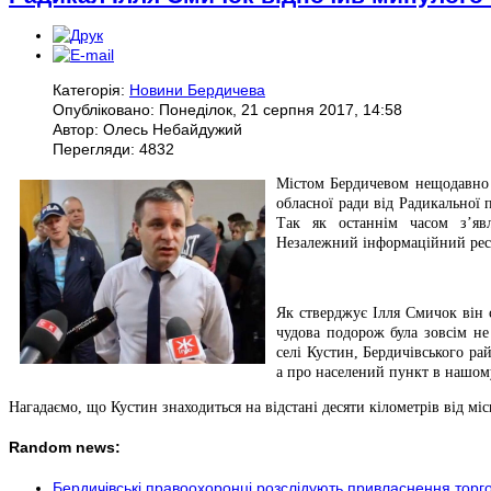
Категорія:
Новини Бердичева
Опубліковано: Понеділок, 21 серпня 2017, 14:58
Автор: Олесь Небайдужий
Перегляди: 4832
Містом Бердичевом нещодавно 
обласної ради від Радикальної 
Так як останнім часом з’яв
Незалежний інформаційний ресур
Як стверджує Ілля Смичок він 
чудова подорож була зовсім не
селі Кустин, Бердичівського ра
а про населений пункт в нашом
Нагадаємо, що Кустин знаходиться на відстані десяти кілометрів від м
Random news:
Бердичівські правоохоронці розслідують привласнення торг