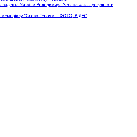
езидента України Володимира Зеленського - результати
ою меморіалу "Слава Героям!". ФОТО, ВІДЕО