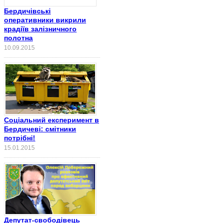
Бердичівські
оперативники викрили
крадіїв залізничного
полотна
10.09.2015
Соціальний експеримент в
Бердичеві: смітники
потрібні!
15.01.2015
Депутат-свободівець