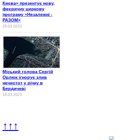
Києва» презентує нову,
феєричну циркову
програму «Незалежні -
РАЗОМ»
29.03.2023
Міський голова Сергій
Орлюк ігнорує злив
нечистот у річку в
Бердичеві
18.03.2023
↑↑↑