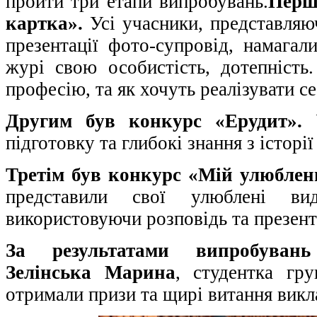
пройти три етапи випробувань.
Перш
картка».
Усі учасники, представляю
презентації фото-супровід, намагал
журі свою особистість, дотепність
професію, та як хочуть реалізувати се
Другим був конкурс «Ерудит».
У
підготовку та глибокі знання з історі
Третім був конкурс «Мій улюблен
представили свої улюблені в
використовуючи розповідь та презент
За результатами випробуван
Зелінська Марина
, студентка гр
отримали призи та щирі витання викла