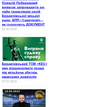
Олексій Побережний
вимагає запровадити он-
лайн трансляцію сесій
Бердичівської міської
ради, БПП і Самопоміч –
не голосують ДОКУМЕНТ
01.05.2018
Бердичівський ТОВ «КЕС»
має відшкодувати понад
пів мільйона збитків,
нанесених довкіллю
07.02.2023