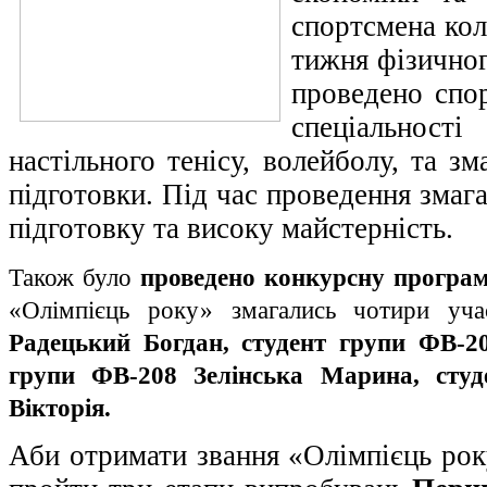
спортсмена ко
тижня фізичног
проведено спо
спеціальност
настільного тенісу, волейболу, та зм
підготовки. Під час проведення змаг
підготовку та високу майстерність.
Також було
проведено конкурсну програм
«Олімпієць року» змагались чотири уч
Радецький Богдан, студент групи ФВ-2
групи ФВ-208 Зелінська Марина, сту
Вікторія.
Аби отримати звання «Олімпієць рок