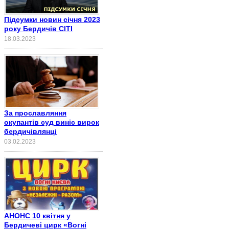
Підсумки новин січня 2023
року Бердичів СІТІ
18.03.2023
За прославляння
окупантів суд виніс вирок
бердичівлянці
03.02.2023
АНОНС 10 квітня у
Бердичеві цирк «Вогні