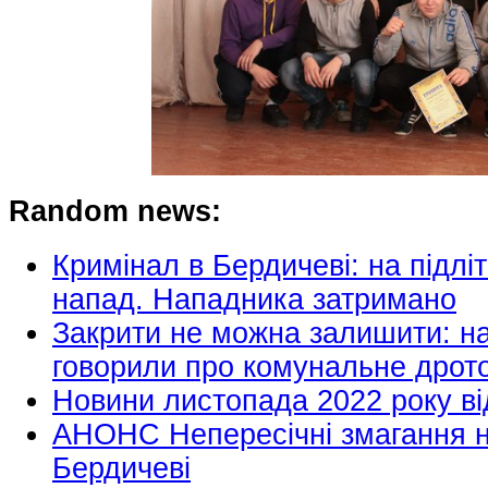
Random news:
Кримінал в Бердичеві: на підлі
напад. Нападника затримано
Закрити не можна залишити: на 
говорили про комунальне дрото
Новини листопада 2022 року ві
АНОНС Непересічні змагання н
Бердичеві