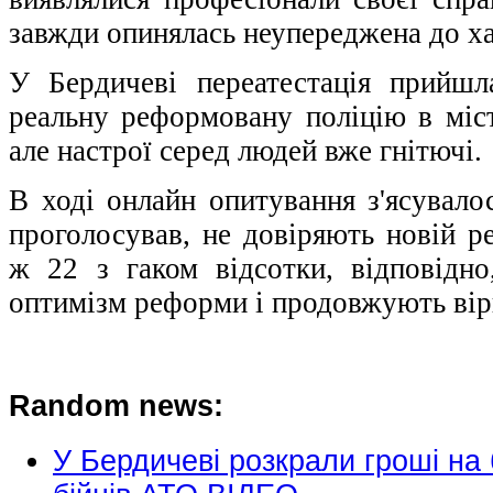
завжди опинялась неупереджена до х
У Бердичеві переатестація прийшл
реальну реформовану поліцію в міст
але настрої серед людей вже гнітючі.
В ході онлайн опитування з'ясувало
проголосував, не довіряють новій р
ж 22 з гаком відсотки, відповідн
оптимізм реформи і продовжують вірит
Random news:
У Бердичеві розкрали гроші на 