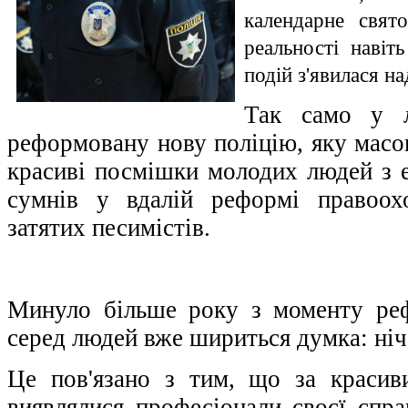
календарне свят
реальності навіт
подій з'явилася на
Так само у л
реформовану нову поліцію, яку масо
красиві посмішки молодих людей з е
сумнів у вдалій реформі правоох
затятих песимістів.
Минуло більше року з моменту реф
серед людей вже шириться думка: ніч
Це пов'язано з тим, що за краси
виявлялися професіонали своєї спра