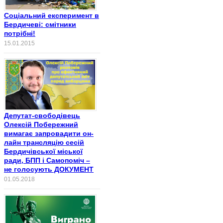
Соціальний експеримент в
Бердичеві: смітники
потрібні!
15.01.2015
Депутат-свободівець
Олексій Побережний
вимагає запровадити он-
лайн трансляцію сесій
Бердичівської міської
ради, БПП і Самопоміч –
не голосують ДОКУМЕНТ
01.05.2018