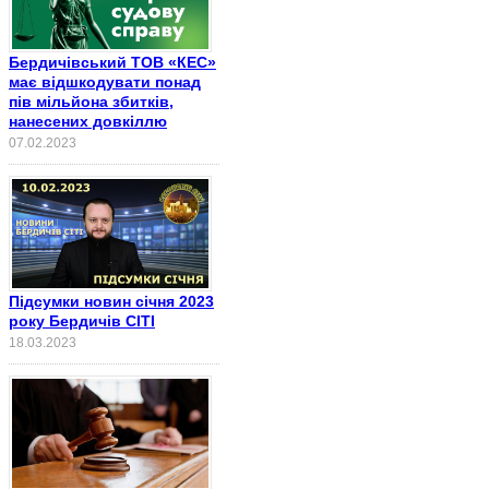
Бердичівський ТОВ «КЕС»
має відшкодувати понад
пів мільйона збитків,
нанесених довкіллю
07.02.2023
Підсумки новин січня 2023
року Бердичів СІТІ
18.03.2023