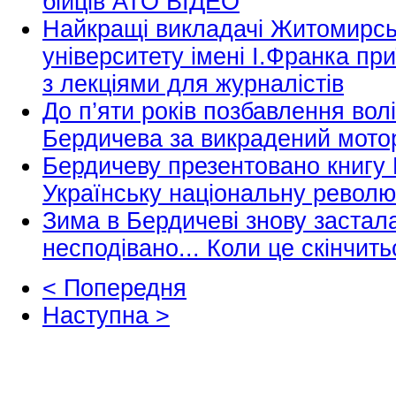
бійців АТО ВІДЕО
Найкращі викладачі Житомирсь
університету імені І.Франка п
з лекціями для журналістів
До п’яти років позбавлення во
Бердичева за викрадений мото
Бердичеву презентовано книгу 
Українську національну револ
Зима в Бердичеві знову застал
несподівано... Коли це скінчит
< Попередня
Наступна >