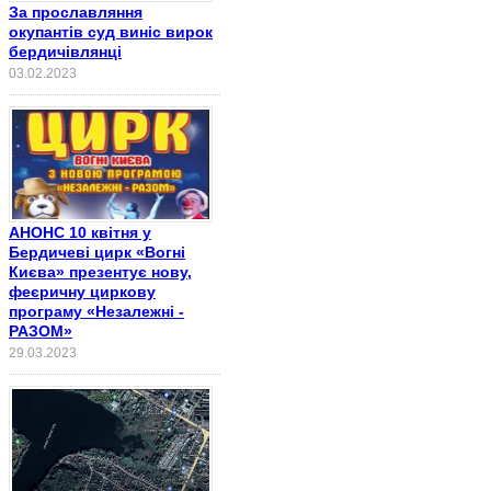
За прославляння
окупантів суд виніс вирок
бердичівлянці
03.02.2023
АНОНС 10 квітня у
Бердичеві цирк «Вогні
Києва» презентує нову,
феєричну циркову
програму «Незалежні -
РАЗОМ»
29.03.2023