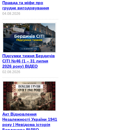
Правда та міфи про
грудне вигодовування
04.08.2026
Підсумки тижня Бердичів
СІТІ №46 (1 – 31 липня
2026 року) ВІДЕО
02.08.2026
Акт Відновлення
Незалежності України 1941
року | Невідома історія
Бердичева ВІДЕО