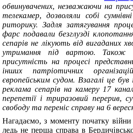
обвинувачених, незважаючи на при
телекамер, дозволяли собі сумнів
риторику. Задля затягування проц
фарс подавали безглузді клопотання
сепарів не лікують від вигаданих х
утримання під вартою. Також 
присутність на процесі представ
інших патріотичних організац
європейським судом. Взагалі це був 
реклама сепарів на камеру 17 канал
перепетії і триразовий перерив, су
свободу та переніс справу на 6 верес
Нагадаємо, з моменту початку війни
ледь не перша справа в Бердичівськ