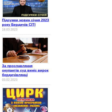
Підсумки новин січня 2023
року Бердичів СІТІ
18.03.2023
За прославляння
окупантів суд виніс вирок
бердичівлянці
03.02.2023