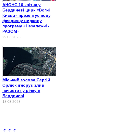
АНОНС 10 квітня у
Бердичеві цирк «Вогні
Києва» презентує нову,
феєричну циркову
програму «Незалежні -
РАЗОМ»
29.03.2023
Міський голова Сергій
Орлюк ігнорує злив
нечистот у річку в
Бердичеві
18.03.2023
↑↑↑