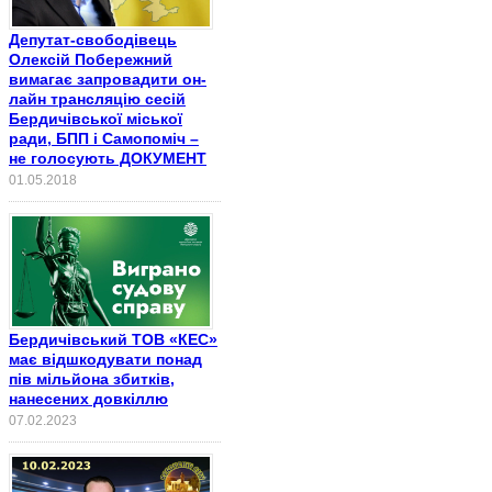
Депутат-свободівець
Олексій Побережний
вимагає запровадити он-
лайн трансляцію сесій
Бердичівської міської
ради, БПП і Самопоміч –
не голосують ДОКУМЕНТ
01.05.2018
Бердичівський ТОВ «КЕС»
має відшкодувати понад
пів мільйона збитків,
нанесених довкіллю
07.02.2023