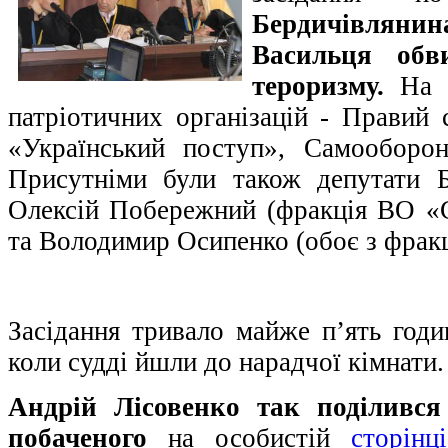
Бердичівляни
Васильця обв
тероризму.
На с
патріотичних організацій - Правий
«Український поступ», Самооборон
Присутніми були також депутати Б
Олексій Побережний (фракція ВО «
та Володимир Осипенко (обоє з фрак
Засідання тривало майже п’ять годи
коли судді йшли до нарадчої кімнати.
Андрій Лісовенко так поділився
побаченого
на особистій
сторінц