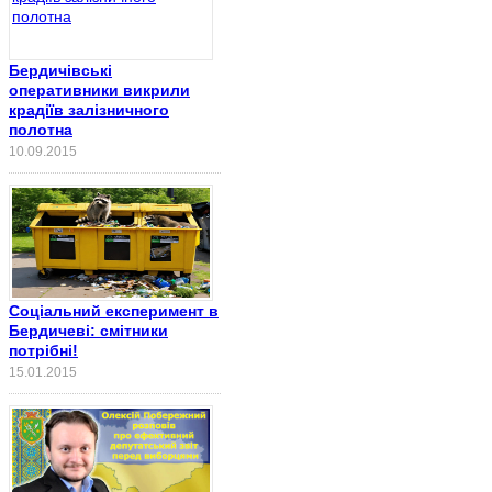
Бердичівські
оперативники викрили
крадіїв залізничного
полотна
10.09.2015
Соціальний експеримент в
Бердичеві: смітники
потрібні!
15.01.2015