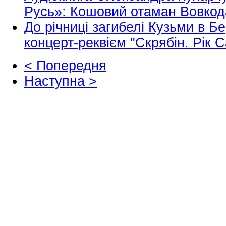
Русь»: Кошовий отаман Вовкод
До річниці загибелі Кузьми в Б
концерт-реквієм "Скрябін. Рік 
< Попередня
Наступна >