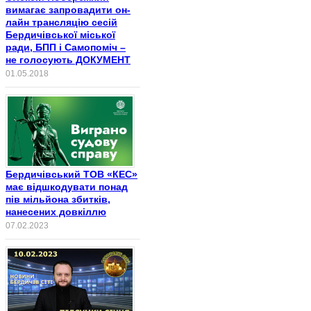
вимагає запровадити он-
лайн трансляцію сесій
Бердичівської міської
ради, БПП і Самопоміч –
не голосують ДОКУМЕНТ
01.05.2018
Бердичівський ТОВ «КЕС»
має відшкодувати понад
пів мільйона збитків,
нанесених довкіллю
07.02.2023