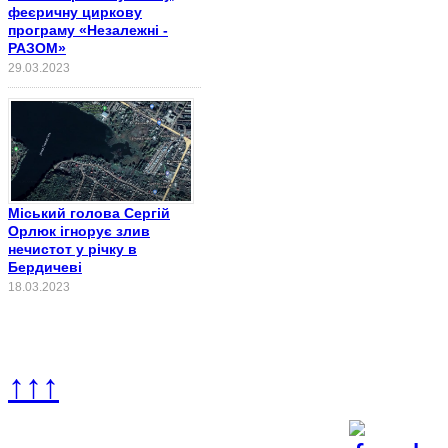
феєричну циркову
програму «Незалежні -
РАЗОМ»
29.03.2023
Міський голова Сергій
Орлюк ігнорує злив
нечистот у річку в
Бердичеві
18.03.2023
↑↑↑