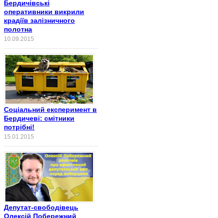
Бердичівські
оперативники викрили
крадіїв залізничного
полотна
10.09.2015
Соціальний експеримент в
Бердичеві: смітники
потрібні!
15.01.2015
Депутат-свободівець
Олексій Побережний