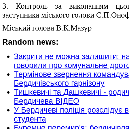
3. Контроль за виконанням цьо
заступника міського голови С.П.Оноф
Міський голова В.К.Мазур
Random news:
Закрити не можна залишити: на 
говорили про комунальне дрото
Термінове звернення командув
Бердичівського гарнізону
Тишкевичі та Дашкевичі - родичі
Бердичева ВІДЕО
У Бердичеві поліція розслідує 
студента
Буремне перемир'я: бердичівл