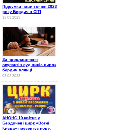
Підсумки новин січня 2023
року Бердичів СІТІ
18.03.2023
За прославляння
окупантів суд виніс вирок
бердичівлянці
03.02.2023
АНОНС 10 квітня у
Бердичеві цирк «Вогні
Києва» презентує нову,