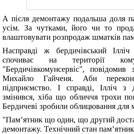
А після демонтажу подальша доля па
усім. За чутками, його чи то про
влаштовувати розпродаж шматків пам
Насправді ж бердичівський Ілліч
спочиває на території комун
"Бердичівкомунсервіс", повідомив 
Михайло Гайченя. Аби перекон
підприємство. І справді, Ілліч 
змінився, хіба що обличчя трохи по
Бердичеві зробили облицювання для м
"Пам’ятник що один, що другий доста
демонтажу. Технічний стан пам’ятникі