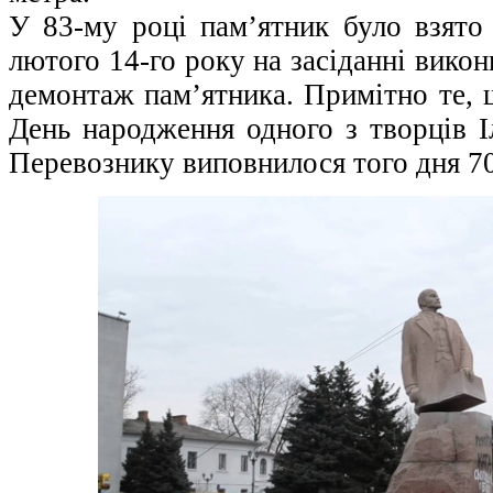
У 83-му році пам’ятник було взято 
лютого 14-го року на засіданні вико
демонтаж пам’ятника. Примітно те, 
День народження одного з творців І
Перевознику виповнилося того дня 70