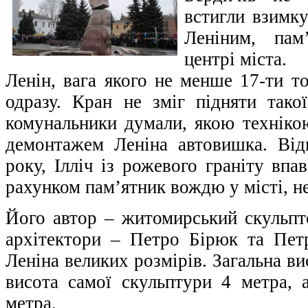
встигли взимк
Леніним, пам
центрі міста.
Ленін, вага якого не менше 17-ти т
одразу. Кран не зміг підняти так
комунальники думали, якою технікою
демонтажем Леніна автовишка. Від
року, Ілліч із рожевого граніту впа
рахунком пам’ятник вождю у місті, н
Його автор – житомирський скульпт
архітектори – Петро Бірюк та Пет
Леніна великих розмірів. Загальна ви
висота самої скульптури 4 метра, 
метра.