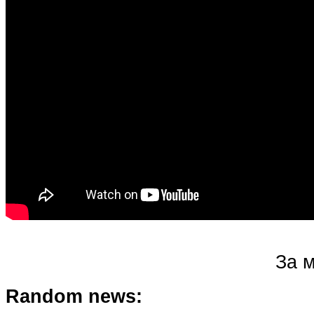
За м
Random news: