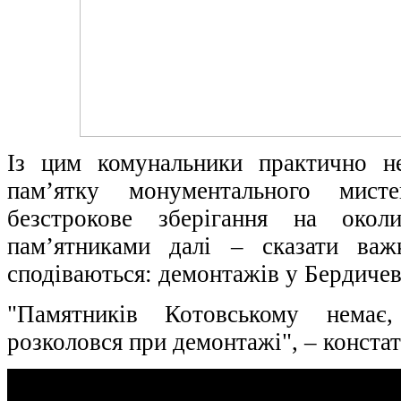
Із цим комунальники практично н
пам’ятку монументального мис
безстрокове зберігання на ок
пам’ятниками далі – сказати важ
сподіваються: демонтажів у Бердичеві
"Памятників Котовському немає
розколовся при демонтажі", – конста