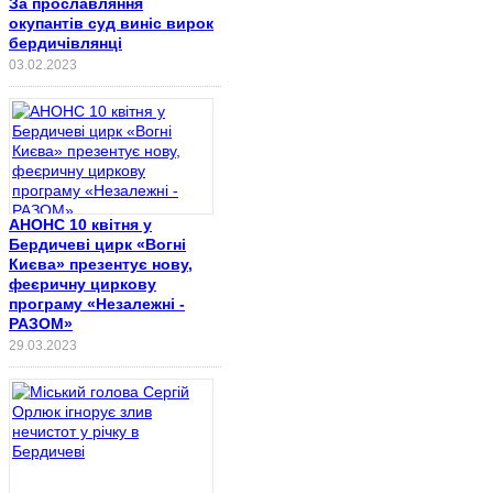
За прославляння
окупантів суд виніс вирок
бердичівлянці
03.02.2023
АНОНС 10 квітня у
Бердичеві цирк «Вогні
Києва» презентує нову,
феєричну циркову
програму «Незалежні -
РАЗОМ»
29.03.2023