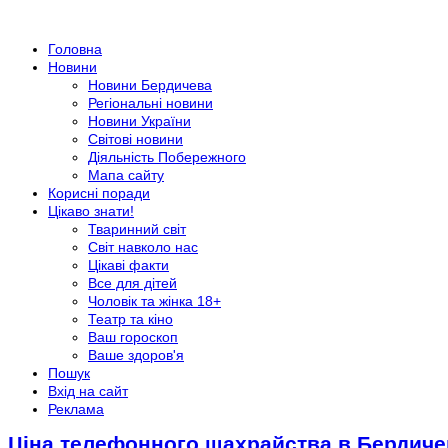
Головна
Новини
Новини Бердичева
Регіональні новини
Новини України
Світові новини
Діяльність Побережного
Мапа сайту
Корисні поради
Цікаво знати!
Тваринний світ
Світ навколо нас
Цікаві факти
Все для дітей
Чоловік та жінка 18+
Театр та кіно
Ваш гороскоп
Ваше здоров'я
Пошук
Вхід на сайт
Реклама
Ціна телефонного шахрайства в Бердичев