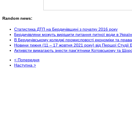
Random news:
Статистика ДТП на Бердичівщині з початку 2016 року
Бердичівляни можуть вирішити питання питної води в Україн
В Бердичівському коледжі промисловості економіки та пра
Новини тижня (11 – 17 жовтня 2021 року) від Першої Студії 
Активісти вимагають знести пам’ятники Котовському та Щор
< Попередня
Наступна >