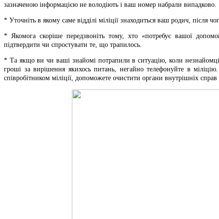
зазначеною інформацією не володіють і ваш номер набрали випадково.
* Уточніть в якому саме відділі міліції знаходиться ваш родич, після ч
* Якомога скоріше передзвоніть тому, хто «потребує вашої допом
підтвердити чи спростувати те, що трапилось.
* Та якщо ви чи ваші знайомі потрапили в ситуацію, коли незнайомці
гроші за вирішення якихось питань, негайно телефонуйте в міліцію.
співробітником міліції, допоможете очистити органи внутрішніх справ