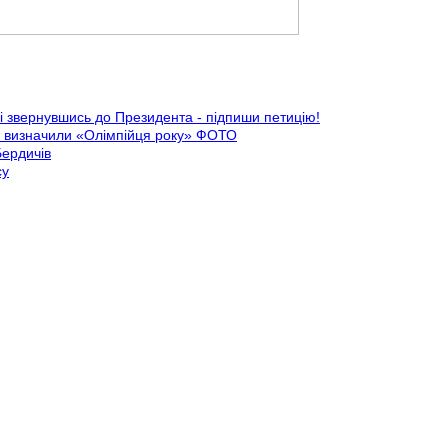
і звернувшись до Президента - підпиши петицію!
ва визначили «Олімпійця року» ФОТО
Бердичів
су