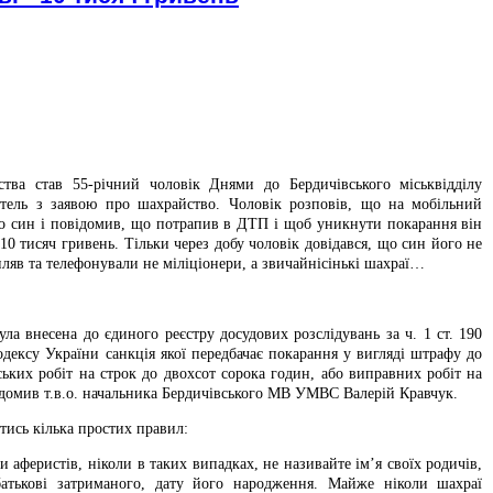
тва став 55-річний чоловік Днями до Бердичівського міськвідділу
итель з заявою про шахрайство. Чоловік розповів, що на мобільний
о син і повідомив, що потрапив в ДТП і щоб уникнути покарання він
0 тисяч гривень. Тільки через добу чоловік довідався, що син його не
апляв та телефонували не міліціонери, а звичайнісінькі шахраї…
ла внесена до єдиного реєстру досудових розслідувань за ч. 1 ст. 190
дексу України санкція якої передбачає покарання у вигляді штрафу до
ьких робіт на строк до двохсот сорока годин, або виправних робіт на
овідомив т.в.о. начальника Бердичівського МВ УМВС Валерій Кравчук.
тись кілька простих правил:
 аферистів, ніколи в таких випадках, не називайте ім’я своїх родичів,
-батькові затриманого, дату його народження. Майже ніколи шахраї