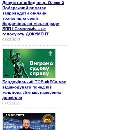
Депутат-свободівець Олексій
Побережний вимагає
запровадити он-лайн
трансляцію сесій
Бердичівської міської ради,
БПП і Самопоміч – не
голосують ДОКУМЕНТ
01.05.2018
Бердичівський ТОВ «КЕС» має
відшкодувати понад пів
мільйона збитків, нанесених
довкіллю
07.02.2023