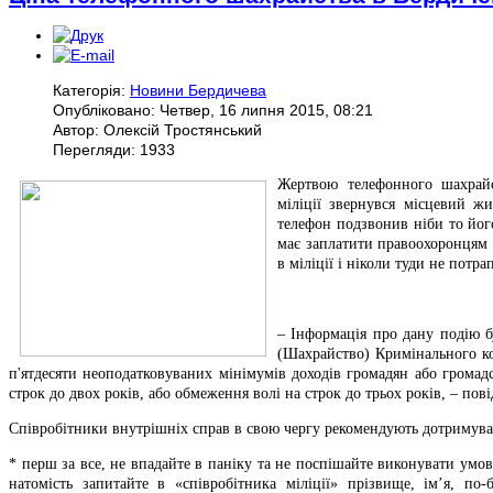
Категорія:
Новини Бердичева
Опубліковано: Четвер, 16 липня 2015, 08:21
Автор: Олексій Тростянський
Перегляди: 1933
Жертвою телефонного шахрайс
міліції звернувся місцевий ж
телефон подзвонив ніби то йог
має заплатити правоохоронцям 1
в міліції і ніколи туди не потр
– Інформація про дану подію бу
(Шахрайство) Кримінального ко
п'ятдесяти неоподатковуваних мінімумів доходів громадян або громадс
строк до двох років, або обмеження волі на строк до трьох років, – п
Співробітники внутрішніх справ в свою чергу рекомендують дотримува
* перш за все, не впадайте в паніку та не поспішайте виконувати умови
натомість запитайте в «співробітника міліції» прізвище, ім’я, по