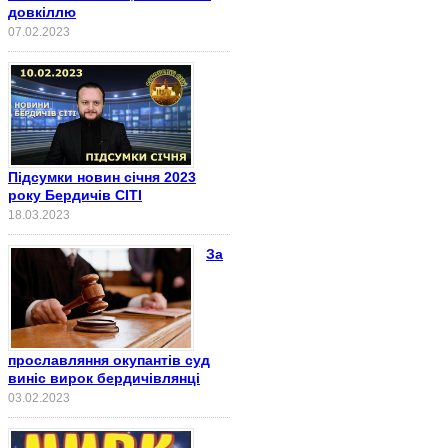
довкіллю
07.02.2023
Підсумки новин січня 2023
року Бердичів СІТІ
18.03.2023
За
прославляння окупантів суд
виніс вирок бердичівлянці
03.02.2023