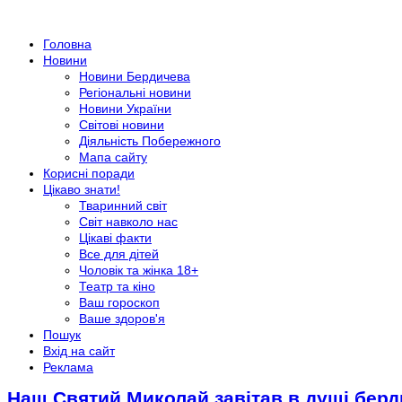
Головна
Новини
Новини Бердичева
Регіональні новини
Новини України
Світові новини
Діяльність Побережного
Мапа сайту
Корисні поради
Цікаво знати!
Тваринний світ
Світ навколо нас
Цікаві факти
Все для дітей
Чоловік та жінка 18+
Театр та кіно
Ваш гороскоп
Ваше здоров'я
Пошук
Вхід на сайт
Реклама
Наш Святий Миколай завітав в душі берд