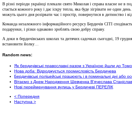
В різні періоди українці плекали свято Миколая і справа власне не в по
стається кожного року і дає іскру тепла, яка буде зігрівати не один ден
можуть цього дня розірвати час і простір, повернутися в дитинство і від
Команда незалежного інформаційного ресурсу Бердичів СІТІ сподіваєтьс
подарунки, і різки однаково зроблять свою добру справу.
А доки в бердичівських школах та дитячих садочках сьогодні, 19 грудн
встановити йолку…
Random news:
Як бердичівські православні разом з Україною йшли до Том
Нова доба: Відроджується промисловість Бердичева
Бердичівські поліцейські працюють і в поминальні дні або ос
Вітаємо з Днем Народження Шевченка В’ячеслава Станіслав
Нові перейменування вулиць у Бердичеві ПЕРЕЛІК
< Попередня
Наступна >