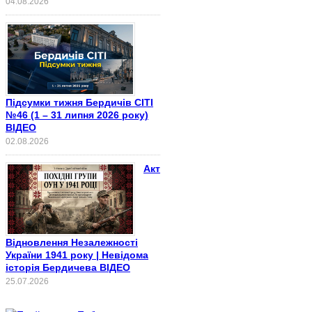
04.08.2026
Підсумки тижня Бердичів СІТІ
№46 (1 – 31 липня 2026 року)
ВІДЕО
02.08.2026
Акт
Відновлення Незалежності
України 1941 року | Невідома
історія Бердичева ВІДЕО
25.07.2026