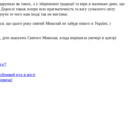
дарунках як таких, а у збереженні традиції та віри в маленьке диво, що
ь. Дорослі також попри всю прагматичність та вагу сучасного світу
чути те чого нам іноді так не вистачає.
я, що цього року святий Миколай не забуде нікого в Україні, і
я, діти шанують Святого Миколая, влада вирішила увечері в центрі
осу?
обливий рух в місті
овича!