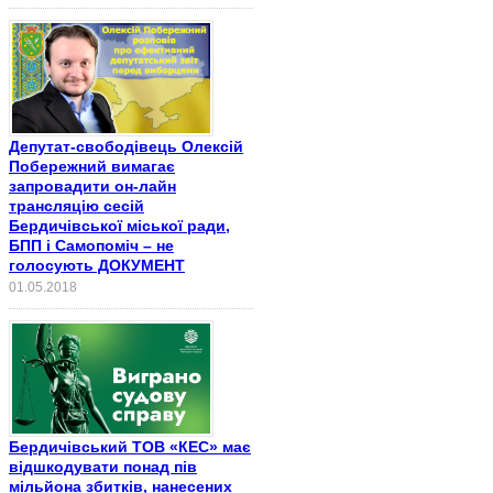
Депутат-свободівець Олексій
Побережний вимагає
запровадити он-лайн
трансляцію сесій
Бердичівської міської ради,
БПП і Самопоміч – не
голосують ДОКУМЕНТ
01.05.2018
Бердичівський ТОВ «КЕС» має
відшкодувати понад пів
мільйона збитків, нанесених