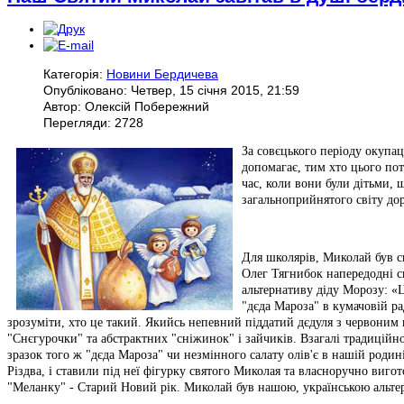
Категорія:
Новини Бердичева
Опубліковано: Четвер, 15 січня 2015, 21:59
Автор: Олексій Побережний
Перегляди: 2728
За совєцького періоду окупа
допомагає, тим хто цього пот
час, коли вони були дітьми,
загальноприйнятого світу до
Для школярів, Миколай був с
Олег Тягнибок напередодні с
альтернативу діду Морозу: «
"дєда Мароза" в кумачовій ра
зрозуміти, хто це такий. Якийсь непевний піддатий дєдуля з червоним 
"Снєгурочки" та абстрактних "сніжинок" і зайчиків. Взагалі традиційн
зразок того ж "дєда Мароза" чи незмінного салату олів'є в нашій роди
Різдва, і ставили під неї фігурку святого Миколая та власноручно вигот
"Меланку" - Старий Новий рік. Миколай був нашою, українською альтер