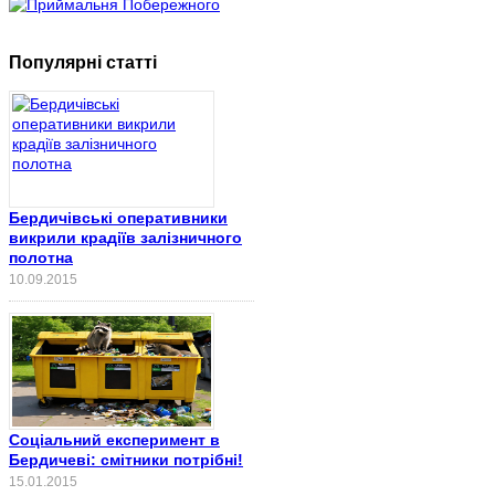
Популярні статті
Бердичівські оперативники
викрили крадіїв залізничного
полотна
10.09.2015
Соціальний експеримент в
Бердичеві: смітники потрібні!
15.01.2015