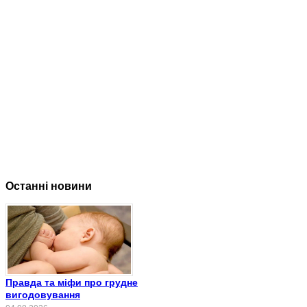
Останні новини
Правда та міфи про грудне
вигодовування