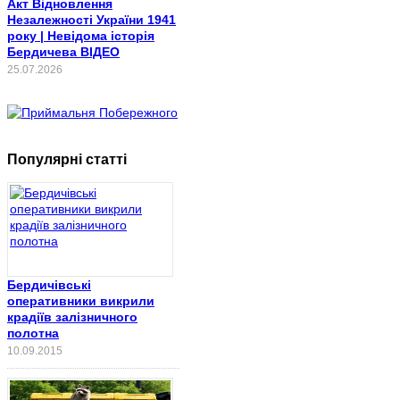
Акт Відновлення
Незалежності України 1941
року | Невідома історія
Бердичева ВІДЕО
25.07.2026
Популярні статті
Бердичівські
оперативники викрили
крадіїв залізничного
полотна
10.09.2015