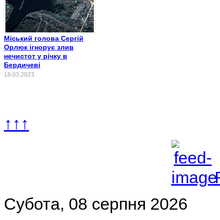
Міський голова Сергій
Орлюк ігнорує злив
нечистот у річку в
Бердичеві
18.03.2023
↑↑↑
Субота, 08 серпня 2026