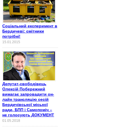
Соціальний експеримент в
Бердичеві: смітники
потрібні!
15.01.2015
Депутат-свободівець
Олексій Побережний
вимагає запровадити он-
лайн трансляцію сесій
Бердичівської міської
ради, БПП і Самопоміч –
не голосують ДОКУМЕНТ
01.05.2018