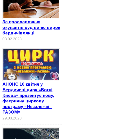
За прославляння
окупантів суд виніс вирок
бердичівлянці
03.02.2023
АНОНС 10 квітня у
Бердичеві цирк «Вогні
Києва» презентує нову,
феєричну циркову
програму «Незалежні -
РАЗОМ»
29.03.2023