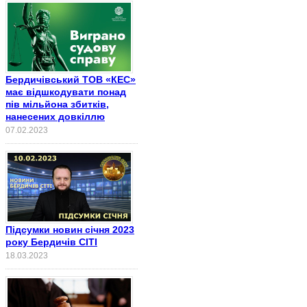
Бердичівський ТОВ «КЕС»
має відшкодувати понад
пів мільйона збитків,
нанесених довкіллю
07.02.2023
Підсумки новин січня 2023
року Бердичів СІТІ
18.03.2023