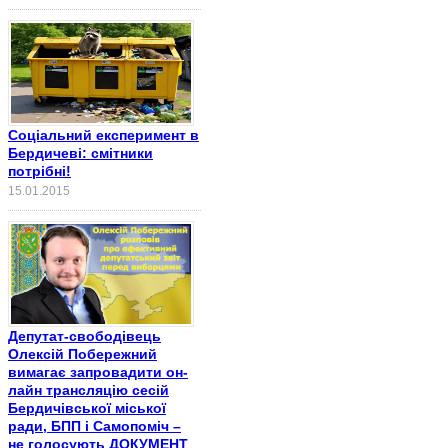
Соціальний експеримент в
Бердичеві: смітники
потрібні!
15.01.2015
Депутат-свободівець
Олексій Побережний
вимагає запровадити он-
лайн трансляцію сесій
Бердичівської міської
ради, БПП і Самопоміч –
не голосують ДОКУМЕНТ