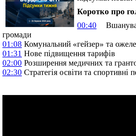
Коротко про го
00:40
Вшануван
громади
01:08
Комунальний «гейзер» та ожел
01:31
Нове підвищення тарифів
02:00
Розширення медичних та грант
02:30
Стратегія освіти та спортивні 