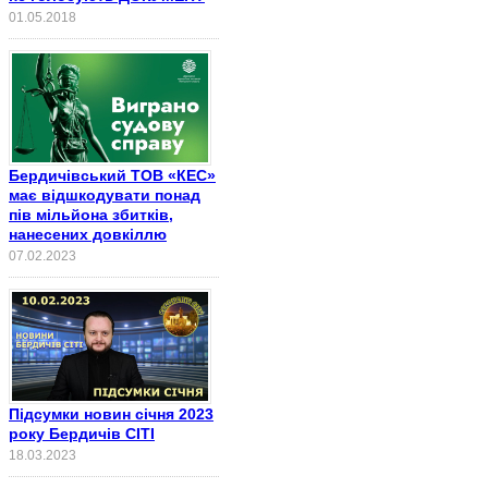
01.05.2018
Бердичівський ТОВ «КЕС»
має відшкодувати понад
пів мільйона збитків,
нанесених довкіллю
07.02.2023
Підсумки новин січня 2023
року Бердичів СІТІ
18.03.2023