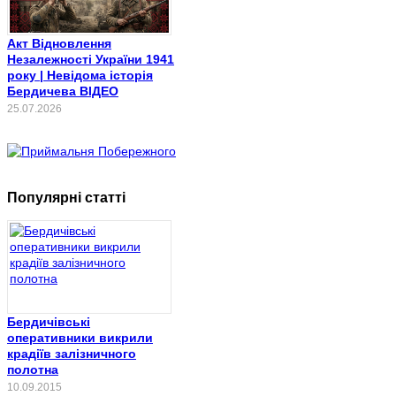
Акт Відновлення
Незалежності України 1941
року | Невідома історія
Бердичева ВІДЕО
25.07.2026
Популярні статті
Бердичівські
оперативники викрили
крадіїв залізничного
полотна
10.09.2015