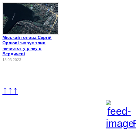
Міський голова Сергій
Орлюк ігнорує злив
нечистот у річку в
Бердичеві
18.03.2023
↑↑↑