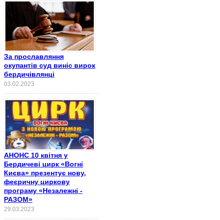
За прославляння
окупантів суд виніс вирок
бердичівлянці
03.02.2023
АНОНС 10 квітня у
Бердичеві цирк «Вогні
Києва» презентує нову,
феєричну циркову
програму «Незалежні -
РАЗОМ»
29.03.2023