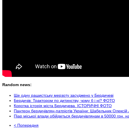
Random news:
Ще одну рашистську мерзоту засуджено у Бердичеві
Бердичів: Трактором по дитинству, чому б і ні? ФОТО
Коротка історія міста Бердичева. ІСТОРИЧНІ ФОТО
Пантеон бердичівлян-патріотів України: Шабельник Олексій
Піар міської влади обійдеться бердичівлянам в 50000 грн. на
< Попередня