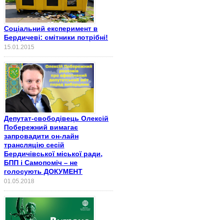
Соціальний експеримент в
Бердичеві: смітники потрібні!
15.01.2015
Депутат-свободівець Олексій
Побережний вимагає
запровадити он-лайн
трансляцію сесій
Бердичівської міської ради,
БПП і Самопоміч – не
голосують ДОКУМЕНТ
01.05.2018