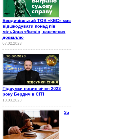
Бердичівський ТОВ «КЕС» має
відшкодувати понад пів
мільйона збитків, нанесених
довкіллю
07.02.2023
Підсумки новин січня 2023
року Бердичів СІТІ
18.03.2023
За