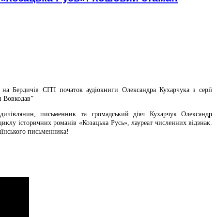
на Бердичів СІТІ початок аудіокниги Олександра Кухарчука з серії
н Вовкодав”
дичівлянин, письменник та громадський діяч Кухарчук Олександр
циклу історичних романів «Козацька Русь», лауреат численних відзнак.
аїнського письменника!