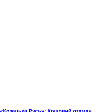
ї «Козацька Русь»: Кошовий отаман