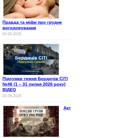
Правда та міфи про грудне
вигодовування
04.08.2026
Підсумки тижня Бердичів СІТІ
№46 (1 – 31 липня 2026 року)
ВІДЕО
02.08.2026
Акт