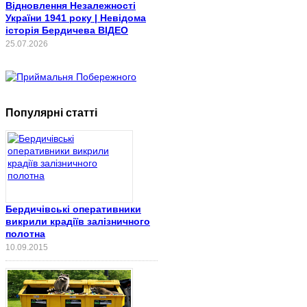
Відновлення Незалежності
України 1941 року | Невідома
історія Бердичева ВІДЕО
25.07.2026
Популярні статті
Бердичівські оперативники
викрили крадіїв залізничного
полотна
10.09.2015