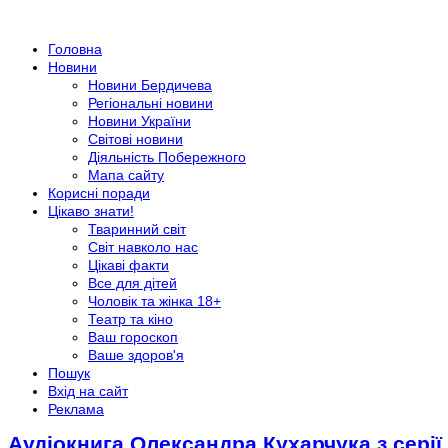
Головна
Новини
Новини Бердичева
Регіональні новини
Новини України
Світові новини
Діяльність Побережного
Мапа сайту
Корисні поради
Цікаво знати!
Тваринний світ
Світ навколо нас
Цікаві факти
Все для дітей
Чоловік та жінка 18+
Театр та кіно
Ваш гороскоп
Ваше здоров'я
Пошук
Вхід на сайт
Реклама
Аудіокнига Олександра Кухарчука з сері